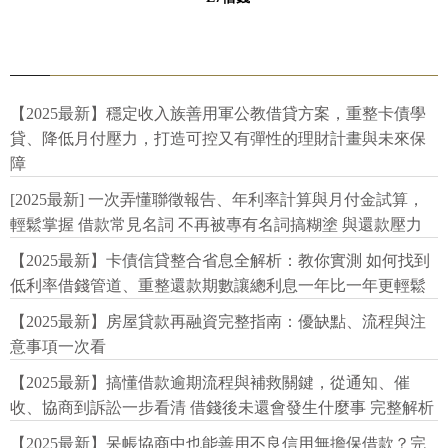
【2025最新】穩定收入族善用軍公教借貸方案，重整卡債學
貸、降低月付壓力，打造可控又有彈性的理財計畫與未來保
障
[2025最新] 一次弄懂聯徵報告、年利率計算與月付金試算，
輕鬆掌握 借款常見名詞 不再被專有名詞搞糊塗 與還款壓力
【2025最新】卡債信貸整合省息全解析：教你實測 如何找到
低利率借錢管道、重整還款期數讓總利息一年比一年更輕鬆
【2025最新】房屋貸款再融資完整指南：優缺點、流程與注
意事項一次看
【2025最新】搞懂借款逾期流程與補救關鍵，從通知、催
收、協商到訴訟一步看清 借錢後未還會發生什麼事 完整解析
【2025最新】呆帳協商中也能善用不良信用無擔保借款？完