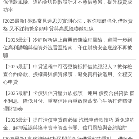
保借款風險、違約金與期數設計才不愈借愈累，提升核貸成
功率
[2025最新] 盤點常見迷思與實測心法，教你穩健強化 借款資
格 又不踩頻繁多頭申貸與高風險聯徵紅線
【2025最新】冷靜解析線上苗栗借錢流程風險，避開一步到
位高利誘騙與個資外洩雷區指南，守住財務安全底線不再被
騙
【2025最新】申貸過程中可否更換抵押借款經紀人？教你檢
查合約條款、授權書與個資保護，避免資料被濫用、全程安
心申貸
【2025最新】卡債與信貸壓力族必讀：運用 債務合併貸款 攤
平利息、降低月付、重整信用再重啟儲蓄安心生活打造穩健
理財節奏
【2025最新】提前清償車貸前必懂 汽機車借款技巧 避免違約
金、解押延誤與換車賣車資金卡關、信用風險與合約陷阱
[2025最新] 實務律師解析民間與銀行借貸契約重點， 借款合