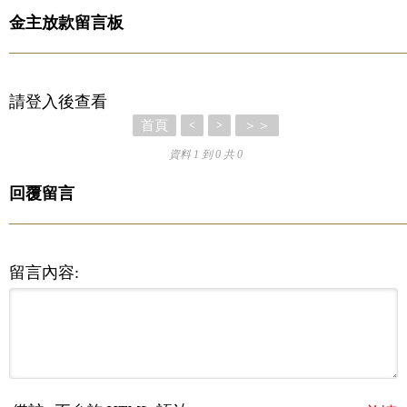
金主放款留言板
請登入後查看
首頁
＞＞
<
>
資料 1 到 0 共 0
回覆留言
留言內容: