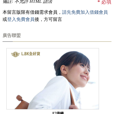
備註: 不允許 HTML 語法
*
必填
本留言版限有借錢需求會員，
請先免費加入借錢會員
或
登入免費會員
後，方可留言
廣告聯盟
E7借錢