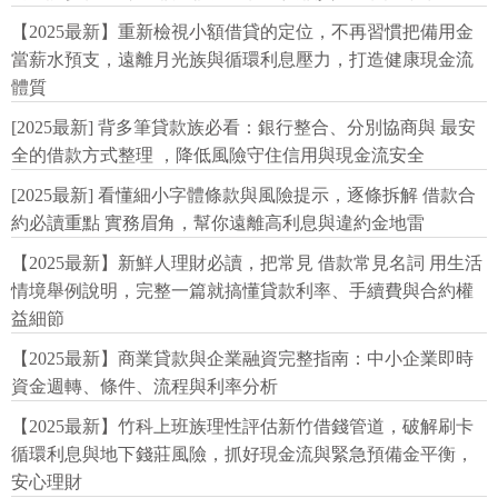
【2025最新】重新檢視小額借貸的定位，不再習慣把備用金
當薪水預支，遠離月光族與循環利息壓力，打造健康現金流
體質
[2025最新] 背多筆貸款族必看：銀行整合、分別協商與 最安
全的借款方式整理 ，降低風險守住信用與現金流安全
[2025最新] 看懂細小字體條款與風險提示，逐條拆解 借款合
約必讀重點 實務眉角，幫你遠離高利息與違約金地雷
【2025最新】新鮮人理財必讀，把常見 借款常見名詞 用生活
情境舉例說明，完整一篇就搞懂貸款利率、手續費與合約權
益細節
【2025最新】商業貸款與企業融資完整指南：中小企業即時
資金週轉、條件、流程與利率分析
【2025最新】竹科上班族理性評估新竹借錢管道，破解刷卡
循環利息與地下錢莊風險，抓好現金流與緊急預備金平衡，
安心理財