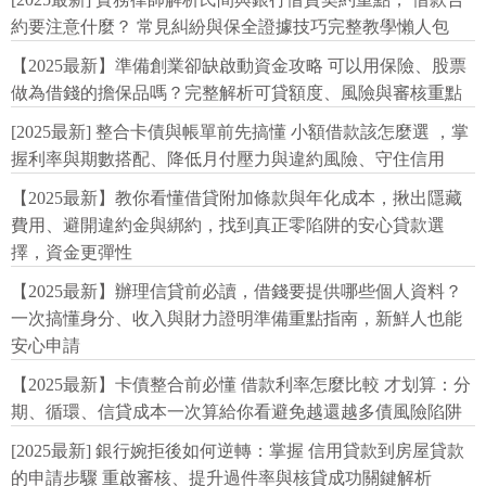
約要注意什麼？ 常見糾紛與保全證據技巧完整教學懶人包
【2025最新】準備創業卻缺啟動資金攻略 可以用保險、股票
做為借錢的擔保品嗎？完整解析可貸額度、風險與審核重點
[2025最新] 整合卡債與帳單前先搞懂 小額借款該怎麼選 ，掌
握利率與期數搭配、降低月付壓力與違約風險、守住信用
【2025最新】教你看懂借貸附加條款與年化成本，揪出隱藏
費用、避開違約金與綁約，找到真正零陷阱的安心貸款選
擇，資金更彈性
【2025最新】辦理信貸前必讀，借錢要提供哪些個人資料？
一次搞懂身分、收入與財力證明準備重點指南，新鮮人也能
安心申請
【2025最新】卡債整合前必懂 借款利率怎麼比較 才划算：分
期、循環、信貸成本一次算給你看避免越還越多債風險陷阱
[2025最新] 銀行婉拒後如何逆轉：掌握 信用貸款到房屋貸款
的申請步驟 重啟審核、提升過件率與核貸成功關鍵解析