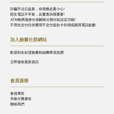
詐騙手法日益新，你我務必要小心!
陌生電話不牢靠，反覆查詢很重要!
ATM無辨識身分或解除分期付款設定功能!
不用先支付任何費用不交付提款卡存摺或購買電話點數
加入臉書社群網站
歡迎到全好貸臉書粉絲團專頁按讚
立即接收最新資訊
會員服務
會員專區
升級付費廣告
聯絡我們