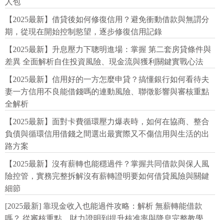
人包
【2025最新】借貸後如何修復信用？避免衝動借款與無謂分
期，從現在開始控制慾望，逐步修復信用記錄
【2025最新】升息壓力下聰明進場：掌握 第二套房貸條件與
差異 全面解析自住投資風險、現金流與獲利關鍵實戰心法
【2025最新】信用好的一方怎麼申貸？搞懂銀行如何看待夫
妻一方信用不良能借錢嗎的連動風險、聯徵影響與審核重點
全解析
【2025最新】面對卡費循環壓力爆表時，如何在協商、整合
負債與循環信用借錢之間選出最實際又不傷信用與生活的出
路方案
【2025最新】沒有薪轉也能穩過件？掌握共同借款與保人風
險控管，實務完整拆解沒有薪轉證明要如何借貸風險與關鍵
細節
[2025最新] 靠現金收入也能過件攻略：解析 無薪轉能借款
嗎？ 從審核重點、財力證明到提升核准率與降息完整教學