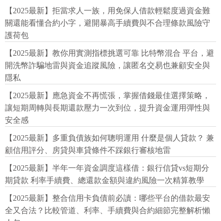
【2025最新】拒當求人一族，用免保人借款輕鬆度過資金難
關還能看懂合約小字，避開暴高手續費與不合理條款風險守
護荷包
【2025最新】教你用實測指標挑選可靠 比特幣混合 平台，避
開洗幣詐騙地雷與資金追蹤風險，讓匿名交易也兼顧安全與
隱私
【2025最新】應急資金不再慌張，掌握借錢最佳選擇策略，
讓短期周轉與長期還款壓力一次到位，提升資金運用彈性與
安全感
【2025最新】多重負債族如何聰明運用 什麼是個人貸款？ 兼
顧信用評分、房貸與車貸條件不踩銀行審核地雷
【2025最新】半年一年資金調度這樣借：銀行信貸vs短期分
期貸款 利率手續費、總還款金額與違約風險一次精算教學
【2025最新】整合信用卡負債前必讀：哪些平台的借款最安
全又合法？比較管道、利率、手續費與合約細節完整解析懶