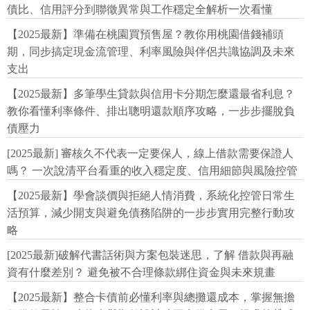
債比、信用評分到聯徵異常與工作穩定全解析一次看懂
【2025最新】準備在桃園買預售屋？教你用桃園借錢補頭
期，同步搞定現金流管理、利率風險與伴侶共識協調及未來
支出
【2025最新】多筆學生貸款與信用卡分期怎麼還最省利息？
教你看懂利率條件、排出聰明還款順序攻略，一步步擺脫負
債壓力
[2025最新] 審核久不代表一定要保人，線上借款需要保證人
嗎？ 一次說清平台看重的收入穩定度、信用細節與風險控管
【2025最新】學會談價與拒絕人情消費，系統化控管日常生
活預算，減少開支與避免債務陷阱的一步步實用完整行動攻
略
[2025最新]破解代書話術與方案包裝迷思，了解 借款與再融
資有什麼差別？ 避免被不合理條款綁住資金與未來規畫
【2025最新】整合卡債前必懂利率與總攤還成本，掌握無擔