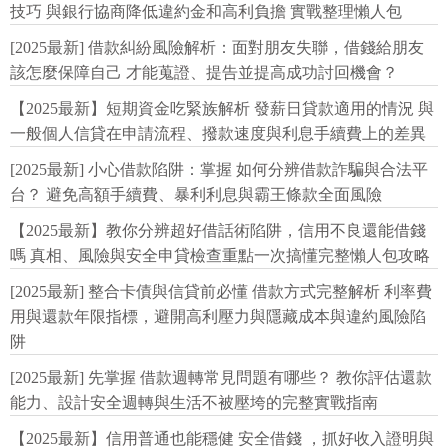
技巧 與銀行協商降低違約金和高利負擔 實戰整理懶人包
[2025最新] 借款糾紛風險解析：面對朋友失聯，借錢給朋友
該怎麼保障自己 才能蒐證、提告並提高成功討回機會？
【2025最新】短期資金吃緊族解析 發薪日貸款適用的情況 與
一般個人信貸在申請流程、撥款速度與利息手續費上的差異
[2025最新] 小心借款陷阱：掌握 如何分辨借款詐騙與合法平
台？ 避免高額手續費、暴利利息與霸王條款全面風險
【2025最新】教你分辨超好借話術陷阱，信用不良還能借錢
嗎 真相、風險與安全申貸檢查重點一次搞懂完整懶人包攻略
[2025最新] 整合卡債與信貸前必懂 借款方式完整解析 利率費
用與還款年限指標，避開高利壓力與隱藏成本與違約風險陷
阱
[2025最新] 先掌握 借款週轉常見問題有哪些？ 教你評估還款
能力、設計安全週轉與生活不被壓垮的完整實戰指南
【2025最新】信用普通也能穩健 安全借錢 ，抓好收入證明與