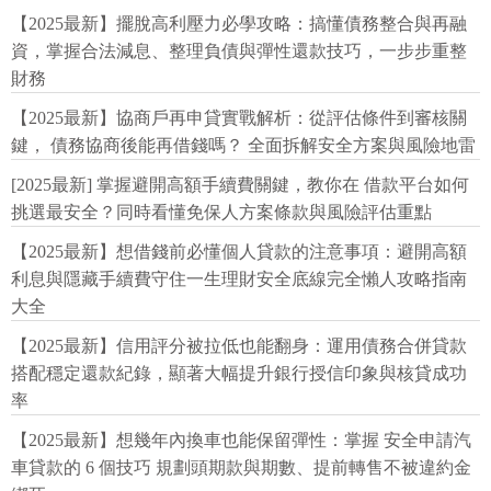
【2025最新】擺脫高利壓力必學攻略：搞懂債務整合與再融
資，掌握合法減息、整理負債與彈性還款技巧，一步步重整
財務
【2025最新】協商戶再申貸實戰解析：從評估條件到審核關
鍵， 債務協商後能再借錢嗎？ 全面拆解安全方案與風險地雷
[2025最新] 掌握避開高額手續費關鍵，教你在 借款平台如何
挑選最安全？同時看懂免保人方案條款與風險評估重點
【2025最新】想借錢前必懂個人貸款的注意事項：避開高額
利息與隱藏手續費守住一生理財安全底線完全懶人攻略指南
大全
【2025最新】信用評分被拉低也能翻身：運用債務合併貸款
搭配穩定還款紀錄，顯著大幅提升銀行授信印象與核貸成功
率
【2025最新】想幾年內換車也能保留彈性：掌握 安全申請汽
車貸款的 6 個技巧 規劃頭期款與期數、提前轉售不被違約金