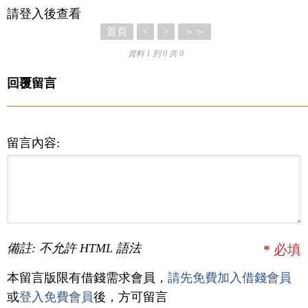
請登入後查看
首頁
＞＞
<
>
資料 1 到 0 共 0
回覆留言
留言內容:
備註: 不允許 HTML 語法
*
必填
本留言版限有借錢需求會員，
請先免費加入借錢會員
或
登入免費會員
後，方可留言