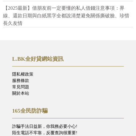
【2025最新】借朋友前一定要懂的私人借錢注意事項：界
線、還款日期與白紙黑字全都說清楚避免關係撕破臉、珍惜
長久友情
L.BK全好貸網站資訊
隱私權政策
服務條款
常見問題
關於本站
165全民防詐騙
詐騙手法日益新，你我務必要小心!
陌生電話不牢靠，反覆查詢很重要!