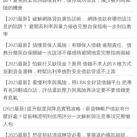
因？避免頻繁查詢聯徵資料，讓你成功借貸，減少被判高風
險的機會
【2025最新】破解網路貸款廣告話術， 網路借款有哪些該注
意的陷阱？ 避開高利率與暴力催收完整自保指南一步到位教
學
【2025最新】搞懂當保人風險：有聯保人借錢 逾期責任、債
務分攤與自保關鍵一次說清不傷感情避開地雷完整指南揭秘
【2025最新】怕銀行又缺現金？善用 借錢不求人的 8 種方式
規劃資金週轉，輕鬆比利率挑對安全借款管道不上當
【2025最新】看懂利率與風險，用LBK全好貸借錢平台 把專
有名詞翻成白話，評估還款壓力與風險再決定要不要借錢更
有底氣
[2025最新] 提升額度與降息實戰攻略：薪資轉帳戶借款有什
麼好處？從薪轉證明到信用評分一次解析與注意事項完整懶
人包
【2025最新】想提前結清或轉貸必看，掌握違約條款細節，