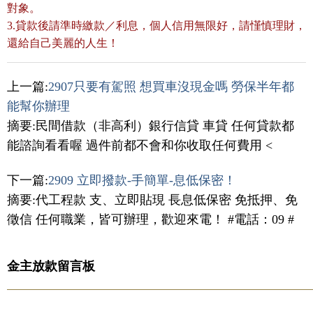
對象。
3.貸款後請準時繳款／利息，個人信用無限好，請慬慎理財，
還給自己美麗的人生！
上一篇:
2907只要有駕照 想買車沒現金嗎 勞保半年都
能幫你辦理
摘要:民間借款（非高利）銀行信貸 車貸 任何貸款都
能諮詢看看喔 過件前都不會和你收取任何費用 <
下一篇:
2909 立即撥款-手簡單-息低保密！
摘要:代工程款 支、立即貼現 長息低保密 免抵押、免
徵信 任何職業，皆可辦理，歡迎來電！ #電話：09 #
金主放款留言板