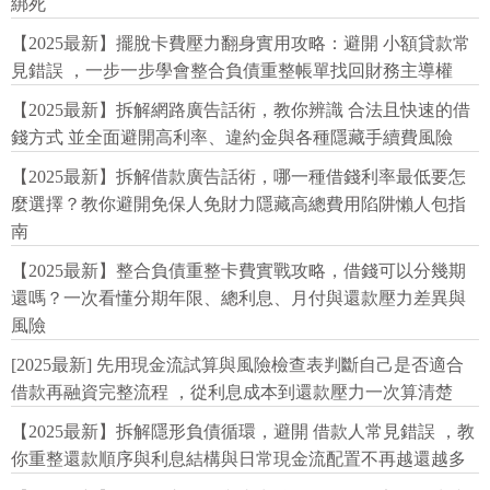
綁死
【2025最新】擺脫卡費壓力翻身實用攻略：避開 小額貸款常
見錯誤 ，一步一步學會整合負債重整帳單找回財務主導權
【2025最新】拆解網路廣告話術，教你辨識 合法且快速的借
錢方式 並全面避開高利率、違約金與各種隱藏手續費風險
【2025最新】拆解借款廣告話術，哪一種借錢利率最低要怎
麼選擇？教你避開免保人免財力隱藏高總費用陷阱懶人包指
南
【2025最新】整合負債重整卡費實戰攻略，借錢可以分幾期
還嗎？一次看懂分期年限、總利息、月付與還款壓力差異與
風險
[2025最新] 先用現金流試算與風險檢查表判斷自己是否適合
借款再融資完整流程 ，從利息成本到還款壓力一次算清楚
【2025最新】拆解隱形負債循環，避開 借款人常見錯誤 ，教
你重整還款順序與利息結構與日常現金流配置不再越還越多