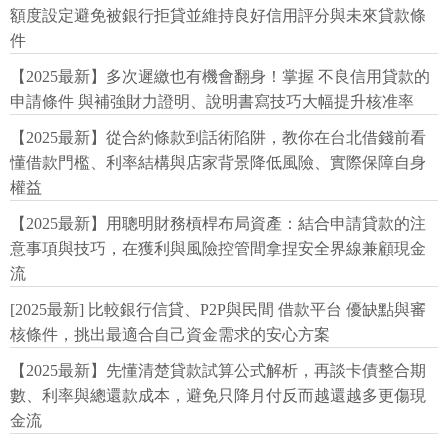
額度設定避免被銀行拒貸並維持良好信用評分與未來貸款條
件
【2025最新】多次遲繳也有機會翻身！掌握 不良信用貸款的
申請條件 與補強財力證明、說明書寫技巧大幅提升核准率
【2025最新】從合約條款到話術陷阱，教你在台北借錢前看
懂借款門檻、利率結構與店家背景降低風險、實際保障自身
權益
【2025最新】用聰明財務槓桿布局資產：結合申請貸款的注
意事項與技巧，在獲利與風險控管間拿捏安全界線兼顧現金
流
[2025最新] 比較銀行信貸、P2P與民間 借款平台 優缺點與審
核條件，挑出最適合自己資金需求的安心方案
【2025最新】先懂清楚貸款試算公式解析，再談卡債整合期
數、利率與總還款成本，避免只降月付反而越還越多更傷現
金流