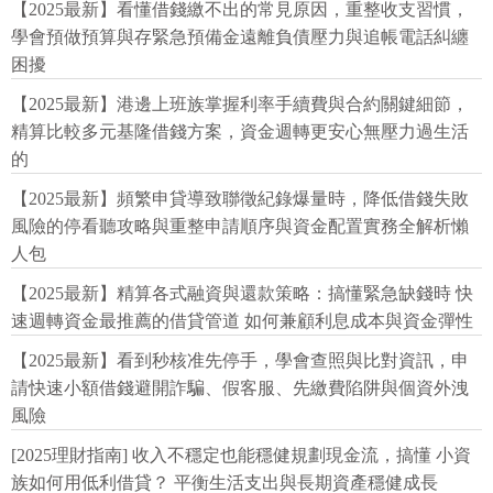
【2025最新】看懂借錢繳不出的常見原因，重整收支習慣，
學會預做預算與存緊急預備金遠離負債壓力與追帳電話糾纏
困擾
【2025最新】港邊上班族掌握利率手續費與合約關鍵細節，
精算比較多元基隆借錢方案，資金週轉更安心無壓力過生活
的
【2025最新】頻繁申貸導致聯徵紀錄爆量時，降低借錢失敗
風險的停看聽攻略與重整申請順序與資金配置實務全解析懶
人包
【2025最新】精算各式融資與還款策略：搞懂緊急缺錢時 快
速週轉資金最推薦的借貸管道 如何兼顧利息成本與資金彈性
【2025最新】看到秒核准先停手，學會查照與比對資訊，申
請快速小額借錢避開詐騙、假客服、先繳費陷阱與個資外洩
風險
[2025理財指南] 收入不穩定也能穩健規劃現金流，搞懂 小資
族如何用低利借貸？ 平衡生活支出與長期資產穩健成長