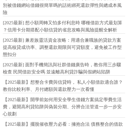
別被借錢網站借錢很簡單嗎的話術綁死還款彈性與總成本風
險
[2025最新] 想小額周轉又怕多付利息時 哪種借款方式最划算
？信用卡分期搭配小額信貸的省息攻略與風險提醒全解析
[2025最新] 兼差族靈活資金攻略：用適合兼職族的貸款方案
提高核貸成功率、調整還款期限與可貸額度，避免被工作型
態扣分
[2025最新] 面對手機簡訊與社群借錢廣告時，教你用三步驟
檢查 民間借款安全嗎 並遠離高利貸詐騙與假網站陷阱
【2025最新】想整合卡費與信貸時， 私人小額借款適合誰？
教你比較利率、月付總額與還款壓力一次看懂
【2025最新】開學前如何用安全學生借錢方案搞定學費生活
費，避開高利貸陷阱與偽裝分期、分辨合法管道一步一步安
心規劃
【2025最新】擺脫催收壓力必看：擁抱合法 債務整合的借款