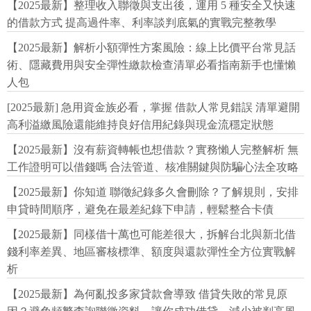
【2025最新】整理收入聯徵與支出後，運用 5 種安全又快速
的借款方式 提高過件率、利率談判底氣的實戰完整教學
【2025最新】解析小額彈性方案風險：線上比價平台常見話
術、隱藏費用與安全彈性繳款檢查清單必看指南新手也懂懶
人包
[2025最新] 急用資金族必看，掌握 借款人常見錯誤 清單避開
高利溢繳風險還能維持良好信用紀錄與現金流穩定狀態
【2025最新】沒有薪資轉帳也想借款？實務懶人完整解析 無
工作證明可以借錢嗎 合法管道、核准關鍵與防騙心法全攻略
【2025最新】你知道 聯徵紀錄多久會刪除？了解規則，安排
申貸時間順序，避免在最差紀錄下申請，輕鬆整合卡債
【2025最新】同樣借十萬也可能差很大，拆解台北與新北借
錢利率差異、地區審核標準、額度與還款彈性全方位實戰解
析
【2025最新】為何亂投多家貸款會導致 借貸失敗的常見原