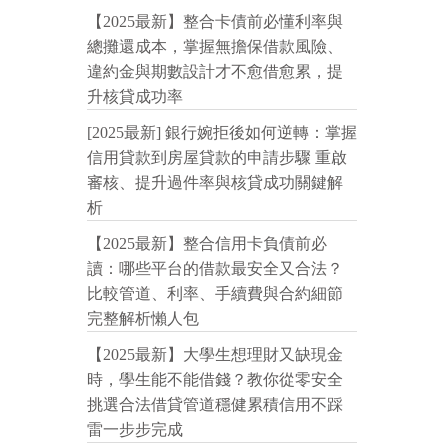
【2025最新】整合卡債前必懂利率與
總攤還成本，掌握無擔保借款風險、
違約金與期數設計才不愈借愈累，提
升核貸成功率
[2025最新] 銀行婉拒後如何逆轉：掌握
信用貸款到房屋貸款的申請步驟 重啟
審核、提升過件率與核貸成功關鍵解
析
【2025最新】整合信用卡負債前必
讀：哪些平台的借款最安全又合法？
比較管道、利率、手續費與合約細節
完整解析懶人包
【2025最新】大學生想理財又缺現金
時，學生能不能借錢？教你從零安全
挑選合法借貸管道穩健累積信用不踩
雷一步步完成