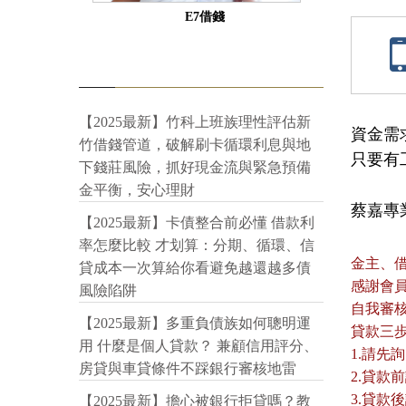
E7借錢
【2025最新】竹科上班族理性評估新
資金需
竹借錢管道，破解刷卡循環利息與地
只要有
下錢莊風險，抓好現金流與緊急預備
金平衡，安心理財
蔡嘉專業貸
【2025最新】卡債整合前必懂 借款利
率怎麼比較 才划算：分期、循環、信
金主、
貸成本一次算給你看避免越還越多債
感謝會
風險陷阱
自我審
【2025最新】多重負債族如何聰明運
貸款三
用 什麼是個人貸款？ 兼顧信用評分、
1.請先
房貸與車貸條件不踩銀行審核地雷
2.貸
3.貸
【2025最新】擔心被銀行拒貸嗎？教