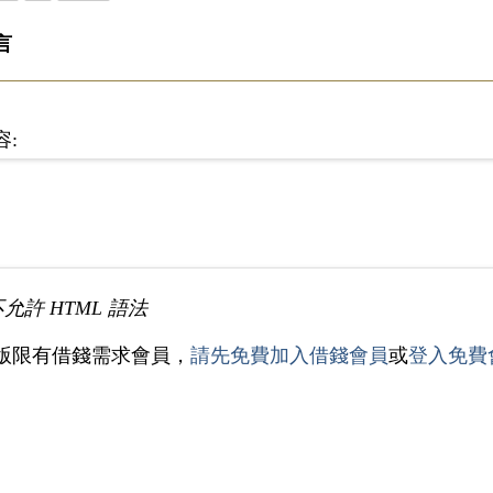
言
容:
不允許 HTML 語法
版限有借錢需求會員，
請先免費加入借錢會員
或
登入免費