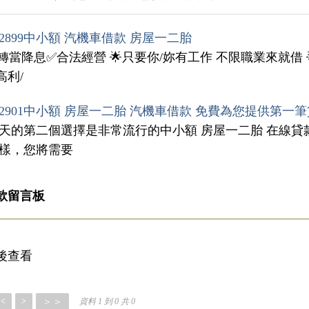
2899中小額 汽機車借款 房屋一二胎
✅轉當降息✅合法經營 🌟只要你/妳有工作 不限職業來就借
高利/
2901中小額 房屋一二胎 汽機車借款 免費為您提供第一
今天的第二個選擇是非常流行的中小額 房屋一二胎 在線
同樣，您將需要
款留言板
後查看
＞＞
<
>
資料 1 到 0 共 0