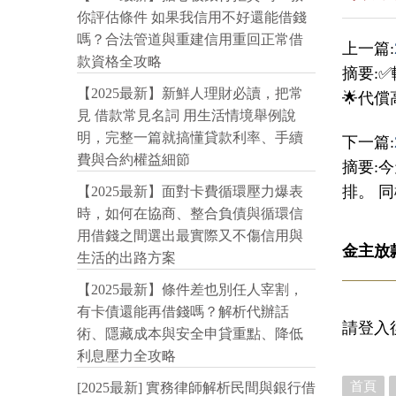
你評估條件 如果我信用不好還能借錢
嗎？合法管道與重建信用重回正常借
上一篇:
款資格全攻略
摘要:
【2025最新】新鮮人理財必讀，把常
🌟代償
見 借款常見名詞 用生活情境舉例說
明，完整一篇就搞懂貸款利率、手續
下一篇:
費與合約權益細節
摘要:
排。 
【2025最新】面對卡費循環壓力爆表
時，如何在協商、整合負債與循環信
用借錢之間選出最實際又不傷信用與
金主放
生活的出路方案
【2025最新】條件差也別任人宰割，
有卡債還能再借錢嗎？解析代辦話
請登入
術、隱藏成本與安全申貸重點、降低
利息壓力全攻略
首頁
[2025最新] 實務律師解析民間與銀行借