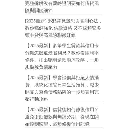
完整拆解沒有薪轉證明要如何借貸風
險與關鍵細節
[2025最新] 盤點常見迷思與實測心法，
教你穩健強化 借款資格 又不踩頻繁多
頭申貸與高風險聯徵紅線
【2025最新】多筆學生貸款與信用卡
分期怎麼還最省利息？教你看懂利率
條件、排出聰明還款順序攻略，一步
步擺脫負債壓力
【2025最新】學會談價與拒絕人情消
費，系統化控管日常生活預算，減少
開支與避免債務陷阱的一步步實用完
整行動攻略
【2025最新】借貸後如何修復信用？
避免衝動借款與無謂分期，從現在開
始控制慾望，逐步修復信用記錄