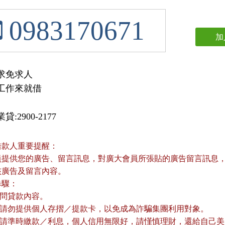
0983170671
加
求免求人

工作來就借
:2900-2177
借款人重要提醒：
員提供您的廣告、留言訊息，對廣大會員所張貼的廣告留言訊息，本
核廣告及留言內容。
歩驟：
詢問貸款內容。
款前請勿提供個人存摺／提款卡，以免成為詐騙集團利用對象。
款後請準時繳款／利息，個人信用無限好，請慬慎理財，還給自己