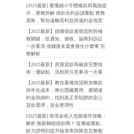
[2025最新] 看懂細小字體條款與風險提
示，逐條拆解 借款合約必讀重點 實務
眉角，幫你遠離高利息與違約金地雷
【2025最新】搞懂借款逾期流程與補
救關鍵，從通知、催收、協商到訴訟
一步看清 借錢後未還會發生什麼事 完
整解析
【2025最新】房屋貸款再融資完整指
南：優缺點、流程與注意事項一次看
【2025最新】教你看懂借貸附加條款
與年化成本，揪出隱藏費用、避開違
約金與綁約，找到真正零陷阱的安心
貸款選擇，資金更彈性
[2025最新] 靠現金收入也能過件攻略：
解析 無薪轉能借款嗎？ 從審核重點、
財力證明到提升核准率與降息完整教