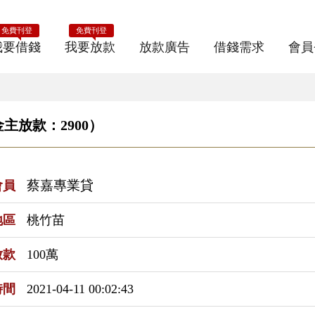
免費刊登
免費刊登
我要借錢
我要放款
放款廣告
借錢需求
會員
主放款：2900）
蔡嘉專業貸
會員
地區
桃竹苗
放款
100萬
時間
2021-04-11 00:02:43