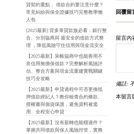
貸契約重點， 借款合約要注意什麼？
回覆留
常見糾紛與保全證據技巧完整教學懶
人包
[2025最新] 背多筆貸款族必看：銀行整
留言內
合、分別協商與 最安全的借款方式整
理 ，降低風險守住信用與現金流安全
【2025最新】呆帳協商中也能善用不
良信用無擔保借款？完整解析風險評
估、整合方案與現金流重建實戰關鍵
技巧全攻略
備註: 
【2025最新】申貸過程中可否更換抵
本留言
押借款經紀人？教你檢查合約條款、
授權書與個資保護，避免資料被濫
用、全程安心申貸
【2025最新】沒有薪轉也能穩過件？
掌握共同借款與保人風險控管，實務