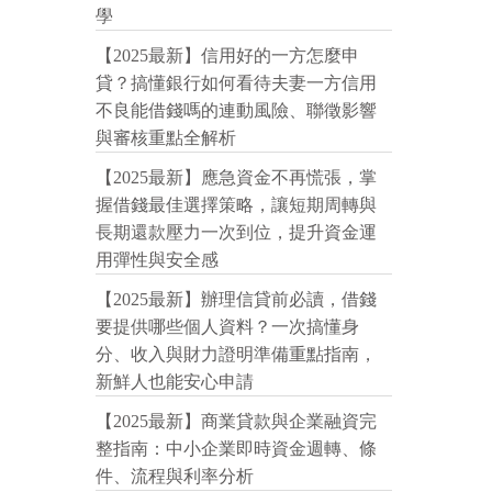
學
【2025最新】信用好的一方怎麼申
貸？搞懂銀行如何看待夫妻一方信用
不良能借錢嗎的連動風險、聯徵影響
與審核重點全解析
【2025最新】應急資金不再慌張，掌
握借錢最佳選擇策略，讓短期周轉與
長期還款壓力一次到位，提升資金運
用彈性與安全感
【2025最新】辦理信貸前必讀，借錢
要提供哪些個人資料？一次搞懂身
分、收入與財力證明準備重點指南，
新鮮人也能安心申請
【2025最新】商業貸款與企業融資完
整指南：中小企業即時資金週轉、條
件、流程與利率分析