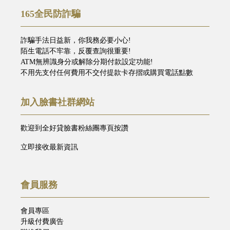
165全民防詐騙
詐騙手法日益新，你我務必要小心!
陌生電話不牢靠，反覆查詢很重要!
ATM無辨識身分或解除分期付款設定功能!
不用先支付任何費用不交付提款卡存摺或購買電話點數
加入臉書社群網站
歡迎到全好貸臉書粉絲團專頁按讚
立即接收最新資訊
會員服務
會員專區
升級付費廣告