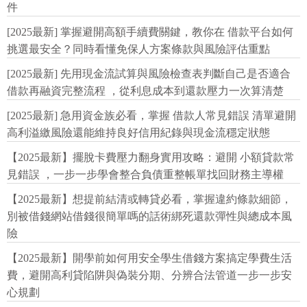
件
[2025最新] 掌握避開高額手續費關鍵，教你在 借款平台如何
挑選最安全？同時看懂免保人方案條款與風險評估重點
[2025最新] 先用現金流試算與風險檢查表判斷自己是否適合
借款再融資完整流程 ，從利息成本到還款壓力一次算清楚
[2025最新] 急用資金族必看，掌握 借款人常見錯誤 清單避開
高利溢繳風險還能維持良好信用紀錄與現金流穩定狀態
【2025最新】擺脫卡費壓力翻身實用攻略：避開 小額貸款常
見錯誤 ，一步一步學會整合負債重整帳單找回財務主導權
【2025最新】想提前結清或轉貸必看，掌握違約條款細節，
別被借錢網站借錢很簡單嗎的話術綁死還款彈性與總成本風
險
【2025最新】開學前如何用安全學生借錢方案搞定學費生活
費，避開高利貸陷阱與偽裝分期、分辨合法管道一步一步安
心規劃