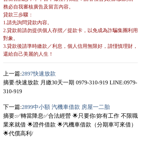
務必自我審核廣告及留言內容。
貸款三歩驟：
1.請先詢問貸款內容。
2.貸款前請勿提供個人存摺／提款卡，以免成為詐騙集團利用
對象。
3.貸款後請準時繳款／利息，個人信用無限好，請慬慎理財，
還給自己美麗的人生！
上一篇:
2897快速放款
摘要:快速放款 月繳30天一期 0979-310-919 LINE:0979-
310-919
下一篇:
2899中小額 汽機車借款 房屋一二胎
摘要:✅轉當降息✅合法經營 🌟只要你/妳有工作 不限職
業來就借 🌟證件借款 🌟汽機車借款（分期車可來借）
🌟代償高利/