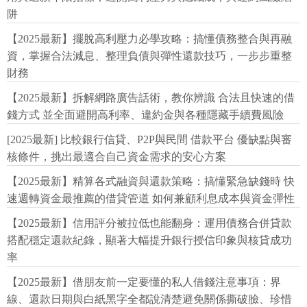
阱
【2025最新】擺脫高利壓力必學攻略：搞懂債務整合與再融
資，掌握合法減息、整理負債與彈性還款技巧，一步步重整
財務
【2025最新】拆解網路廣告話術，教你辨識 合法且快速的借
錢方式 並全面避開高利率、違約金與各種隱藏手續費風險
[2025最新] 比較銀行信貸、P2P與民間 借款平台 優缺點與審
核條件，挑出最適合自己資金需求的安心方案
【2025最新】精算各式融資與還款策略：搞懂緊急缺錢時 快
速週轉資金最推薦的借貸管道 如何兼顧利息成本與資金彈性
【2025最新】信用評分被拉低也能翻身：運用債務合併貸款
搭配穩定還款紀錄，顯著大幅提升銀行授信印象與核貸成功
率
【2025最新】借朋友前一定要懂的私人借錢注意事項：界
線、還款日期與白紙黑字全都說清楚避免關係撕破臉、珍惜