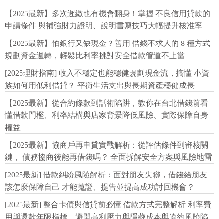
【2025最新】多次遲繳也有機會翻身！掌握 不良信用貸款的
申請條件 與補強財力證明、說明書寫技巧大幅提升核准率
【2025最新】怕銀行又缺現金？善用 借錢不求人的 8 種方式
規劃資金週轉，輕鬆比利率挑對安全借款管道不上當
[2025理財指南] 收入不穩定也能穩健規劃現金流，搞懂 小資
族如何用低利借貸？ 平衡生活支出與長期資產穩健成長
【2025最新】從合約條款到話術陷阱，教你在台北借錢前看
懂借款門檻、利率結構與店家背景降低風險、實際保障自身
權益
【2025最新】協商戶再申貸實戰解析：從評估條件到審核關
鍵， 債務協商後能再借錢嗎？ 全面拆解安全方案與風險地雷
[2025最新] 借款糾紛風險解析：面對朋友失聯，借錢給朋友
該怎麼保障自己 才能蒐證、提告並提高成功討回機會？
[2025最新] 整合卡債與信貸前必懂 借款方式完整解析 利率費
用與還款年限指標，避開高利壓力與隱藏成本與違約風險陷