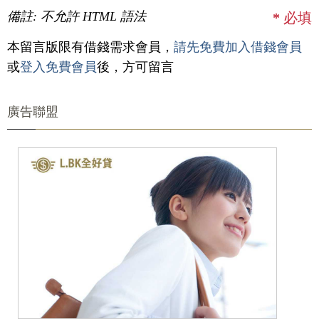
備註: 不允許 HTML 語法
*
必填
本留言版限有借錢需求會員，
請先免費加入借錢會員
或
登入免費會員
後，方可留言
廣告聯盟