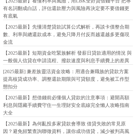
【2025最新】看懂利率與風險，用LBK全好貸借錢平台 把專
有名詞翻成白話，評估還款壓力與風險再決定要不要借錢更
有底氣
【2025最新】先懂清楚貸款試算公式解析，再談卡債整合期
數、利率與總還款成本，避免只降月付反而越還越多更傷現
金流
【2025最新】短期資金吃緊族解析 發薪日貸款適用的情況 與
一般個人信貸在申請流程、撥款速度與利息手續費上的差異
[2025最新] 兼差族靈活資金攻略：用適合兼職族的貸款方案
提高核貸成功率、調整還款期限與可貸額度，避免被工作型
態扣分
【2025最新】想借錢前必懂個人貸款的注意事項：避開高額
利息與隱藏手續費守住一生理財安全底線完全懶人攻略指南
大全
【2025最新】為何亂投多家貸款會導致 借貸失敗的常見原
因？避免頻繁查詢聯徵資料，讓你成功借貸，減少被判高風