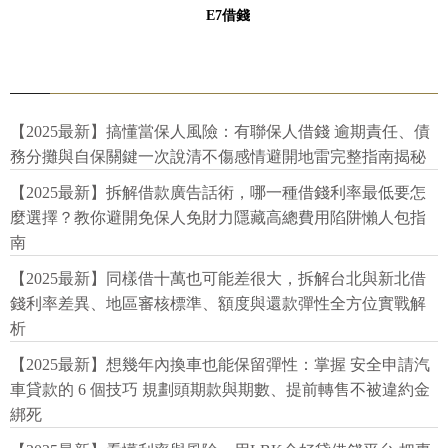
E7借錢
【2025最新】搞懂當保人風險：有聯保人借錢 逾期責任、債
務分攤與自保關鍵一次說清不傷感情避開地雷完整指南揭秘
【2025最新】拆解借款廣告話術，哪一種借錢利率最低要怎
麼選擇？教你避開免保人免財力隱藏高總費用陷阱懶人包指
南
【2025最新】同樣借十萬也可能差很大，拆解台北與新北借
錢利率差異、地區審核標準、額度與還款彈性全方位實戰解
析
【2025最新】想幾年內換車也能保留彈性：掌握 安全申請汽
車貸款的 6 個技巧 規劃頭期款與期數、提前轉售不被違約金
綁死