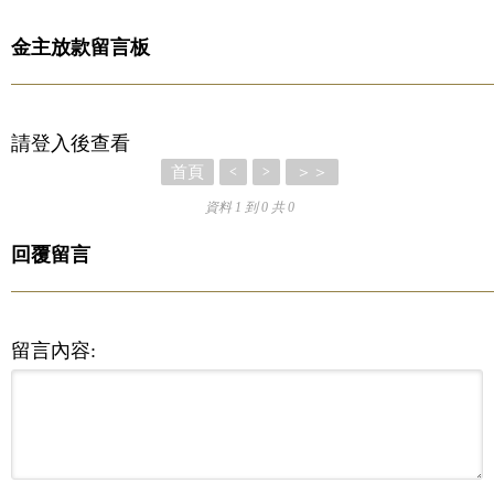
金主放款留言板
請登入後查看
首頁
＞＞
<
>
資料 1 到 0 共 0
回覆留言
留言內容: