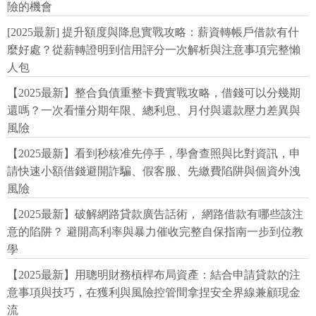
險的機會
[2025最新] 提升額度與降息實戰攻略：薪資轉帳戶借款有什
麼好處？從薪轉證明到信用評分一次解析與注意事項完整懶
人包
【2025最新】整合負債重整卡費實戰攻略，借錢可以分幾期
還嗎？一次看懂分期年限、總利息、月付與還款壓力差異與
風險
【2025最新】看到秒核准先停手，學會查照與比對資訊，申
請快速小額借錢避開詐騙、假客服、先繳費陷阱與個資外洩
風險
【2025最新】破解網路貸款廣告話術， 網路借款有哪些該注
意的陷阱？ 避開高利率與暴力催收完整自保指南一步到位教
學
【2025最新】用聰明財務槓桿布局資產：結合申請貸款的注
意事項與技巧，在獲利與風險控管間拿捏安全界線兼顧現金
流