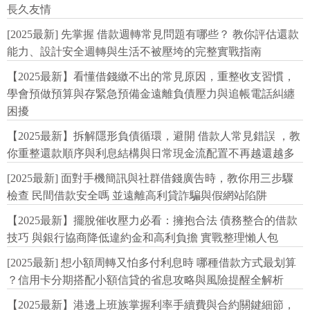
長久友情
[2025最新] 先掌握 借款週轉常見問題有哪些？ 教你評估還款
能力、設計安全週轉與生活不被壓垮的完整實戰指南
【2025最新】看懂借錢繳不出的常見原因，重整收支習慣，
學會預做預算與存緊急預備金遠離負債壓力與追帳電話糾纏
困擾
【2025最新】拆解隱形負債循環，避開 借款人常見錯誤 ，教
你重整還款順序與利息結構與日常現金流配置不再越還越多
[2025最新] 面對手機簡訊與社群借錢廣告時，教你用三步驟
檢查 民間借款安全嗎 並遠離高利貸詐騙與假網站陷阱
【2025最新】擺脫催收壓力必看：擁抱合法 債務整合的借款
技巧 與銀行協商降低違約金和高利負擔 實戰整理懶人包
[2025最新] 想小額周轉又怕多付利息時 哪種借款方式最划算
？信用卡分期搭配小額信貸的省息攻略與風險提醒全解析
【2025最新】港邊上班族掌握利率手續費與合約關鍵細節，