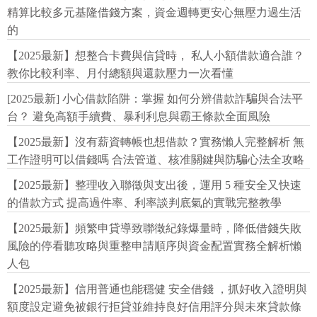
精算比較多元基隆借錢方案，資金週轉更安心無壓力過生活
的
【2025最新】想整合卡費與信貸時， 私人小額借款適合誰？
教你比較利率、月付總額與還款壓力一次看懂
[2025最新] 小心借款陷阱：掌握 如何分辨借款詐騙與合法平
台？ 避免高額手續費、暴利利息與霸王條款全面風險
【2025最新】沒有薪資轉帳也想借款？實務懶人完整解析 無
工作證明可以借錢嗎 合法管道、核准關鍵與防騙心法全攻略
【2025最新】整理收入聯徵與支出後，運用 5 種安全又快速
的借款方式 提高過件率、利率談判底氣的實戰完整教學
【2025最新】頻繁申貸導致聯徵紀錄爆量時，降低借錢失敗
風險的停看聽攻略與重整申請順序與資金配置實務全解析懶
人包
【2025最新】信用普通也能穩健 安全借錢 ，抓好收入證明與
額度設定避免被銀行拒貸並維持良好信用評分與未來貸款條