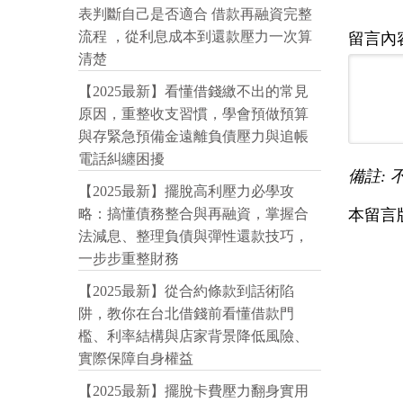
表判斷自己是否適合 借款再融資完整
流程 ，從利息成本到還款壓力一次算
留言內
清楚
【2025最新】看懂借錢繳不出的常見
原因，重整收支習慣，學會預做預算
與存緊急預備金遠離負債壓力與追帳
電話糾纏困擾
備註: 
【2025最新】擺脫高利壓力必學攻
本留言
略：搞懂債務整合與再融資，掌握合
法減息、整理負債與彈性還款技巧，
一步步重整財務
【2025最新】從合約條款到話術陷
阱，教你在台北借錢前看懂借款門
檻、利率結構與店家背景降低風險、
實際保障自身權益
【2025最新】擺脫卡費壓力翻身實用