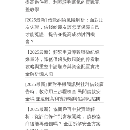
提高過件率、利率談判底氣的實戰完
整教學
[2025最新] 借款糾紛風險解析：面對朋
友失聯，借錢給朋友該怎麼保障自己
才能蒐證、提告並提高成功討回機
會？
【2025最新】頻繁申貸導致聯徵紀錄
爆量時，降低借錢失敗風險的停看聽
攻略與重整申請順序與資金配置實務
全解析懶人包
[2025最新] 面對手機簡訊與社群借錢廣
告時，教你用三步驟檢查 民間借款安
全嗎 並遠離高利貸詐騙與假網站陷阱
【2025最新】協商戶再申貸實戰解
析：從評估條件到審核關鍵， 債務協
商後能再借錢嗎？ 全面拆解安全方案