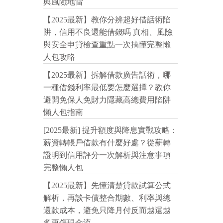
與風險地雷
【2025最新】教你分辨超好借話術陷
阱，信用不良還能借錢嗎 真相、風險
與安全申貸檢查重點一次搞懂完整懶
人包攻略
【2025最新】拆解借款廣告話術，哪
一種借錢利率最低要怎麼選擇？教你
避開免保人免財力隱藏高總費用陷阱
懶人包指南
[2025最新] 提升額度與降息實戰攻略：
薪資轉帳戶借款有什麼好處？從薪轉
證明到信用評分一次解析與注意事項
完整懶人包
【2025最新】先懂清楚貸款試算公式
解析，再談卡債整合期數、利率與總
還款成本，避免只降月付反而越還越
多更傷現金流