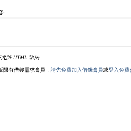
容:
不允許 HTML 語法
版限有借錢需求會員，
請先免費加入借錢會員
或
登入免費