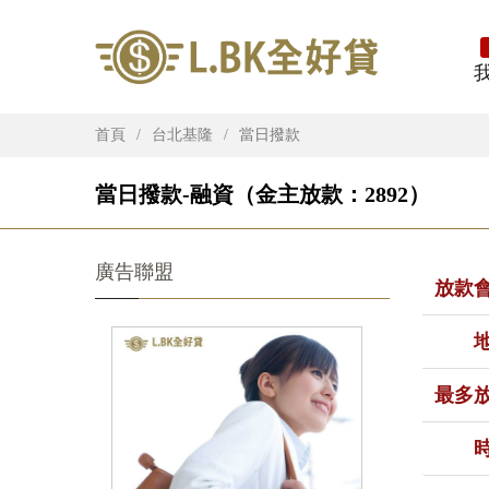
首頁
台北基隆
當日撥款
當日撥款-融資（金主放款：2892）
廣告聯盟
放款
最多