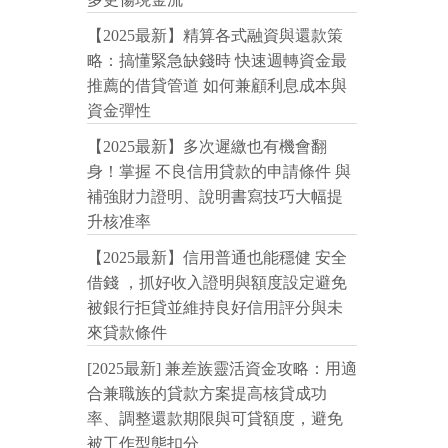
【2025最新】精算各式融資與還款策
略：搞懂緊急缺錢時 快速週轉資金最
推薦的借貸管道 如何兼顧利息成本與
資金彈性
【2025最新】多次遲繳也有機會翻
身！掌握 不良信用貸款的申請條件 與
補強財力證明、說明書寫技巧大幅提
升核准率
【2025最新】信用普通也能穩健 安全
借錢 ，抓好收入證明與額度設定避免
被銀行拒貸並維持良好信用評分與未
來貸款條件
[2025最新] 兼差族靈活資金攻略：用適
合兼職族的貸款方案提高核貸成功
率、調整還款期限與可貸額度，避免
被工作型態扣分