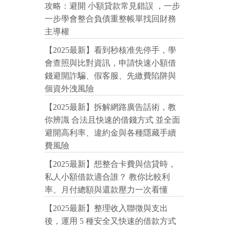
攻略：避開 小額貸款常見錯誤 ，一步
一步學會整合負債重整帳單找回財務
主導權
【2025最新】看到秒核准先停手，學
會查照與比對資訊，申請快速小額借
錢避開詐騙、假客服、先繳費陷阱與
個資外洩風險
【2025最新】拆解網路廣告話術，教
你辨識 合法且快速的借錢方式 並全面
避開高利率、違約金與各種隱藏手續
費風險
【2025最新】想整合卡費與信貸時，
私人小額借款適合誰？ 教你比較利
率、月付總額與還款壓力一次看懂
【2025最新】整理收入聯徵與支出
後，運用 5 種安全又快速的借款方式