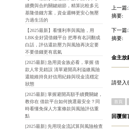
續費與合約關鍵細節，精算比較多元
上一篇:
基隆借錢方案，資金週轉更安心無壓
摘要:
力過生活的
下一篇:
【2025最新】看懂利率與風險，用
LBK全好貸借錢平台 把專有名詞翻成
摘要:
白話，評估還款壓力與風險再決定要
不要借錢更有底氣
金主放
[2025最新] 急用資金族必看，掌握 借
款人常見錯誤 清單避開高利溢繳風險
還能維持良好信用紀錄與現金流穩定
請登入
狀態
[2025最新] 掌握避開高額手續費關鍵，
教你在 借款平台如何挑選最安全？同
首頁
時看懂免保人方案條款與風險評估重
回覆留
點
[2025最新] 先用現金流試算與風險檢查