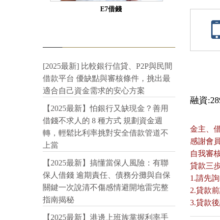
E7借錢
[2025最新] 比較銀行信貸、P2P與民間
借款平台 優缺點與審核條件，挑出最
適合自己資金需求的安心方案
融資:289
【2025最新】怕銀行又缺現金？善用
借錢不求人的 8 種方式 規劃資金週
金主、
轉，輕鬆比利率挑對安全借款管道不
感謝會
上當
自我審
【2025最新】搞懂當保人風險：有聯
貸款三
保人借錢 逾期責任、債務分攤與自保
1.請先
關鍵一次說清不傷感情避開地雷完整
2.貸
指南揭秘
3.貸
【2025最新】港邊上班族掌握利率手