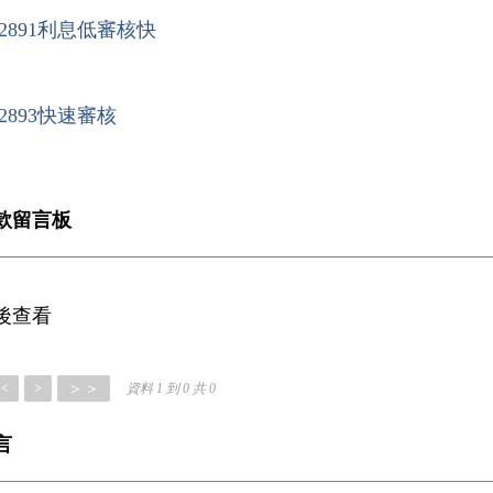
2891利息低審核快
2893快速審核
款留言板
後查看
＞＞
<
>
資料 1 到 0 共 0
言