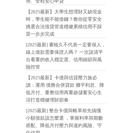
用、全程安心申貸
【2025最新】大學生想理財又缺現金
時，學生能不能借錢？教你從零安全
挑選合法借貸管道穩健累積信用不踩
雷一步步完成
[2025最新] 審核久不代表一定要保人，
線上借款需要保證人嗎？ 一次說清平
台看重的收入穩定度、信用細節與風
險控管
【2025最新】卡債與信貸壓力族必
讀：運用 債務合併貸款 攤平利息、降
低月付、重整信用再重啟儲蓄安心生
活打造穩健理財節奏
[2025最新] 整合卡債與帳單前先搞懂
小額借款該怎麼選 ，掌握利率與期數
搭配、降低月付壓力與違約風險、守
住信用