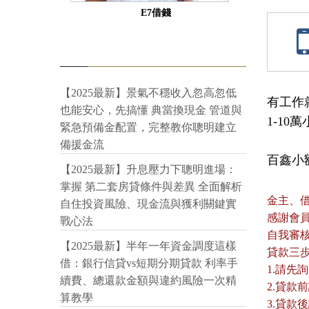
E7借錢
【2025最新】景氣不穩收入忽高忽低
有工作就
也能安心，先搞懂 典當換現金 管道與
1-10
緊急預備金配置，完整教你聰明建立
備援金流
百鑫小額:
【2025最新】升息壓力下聰明進場：
掌握 第二套房貸條件與差異 全面解析
金主、
自住投資風險、現金流與獲利關鍵實
感謝會
戰心法
自我審
【2025最新】半年一年資金調度這樣
貸款三
借：銀行信貸vs短期分期貸款 利率手
1.請先
續費、總還款金額與違約風險一次精
2.貸
算教學
3.貸