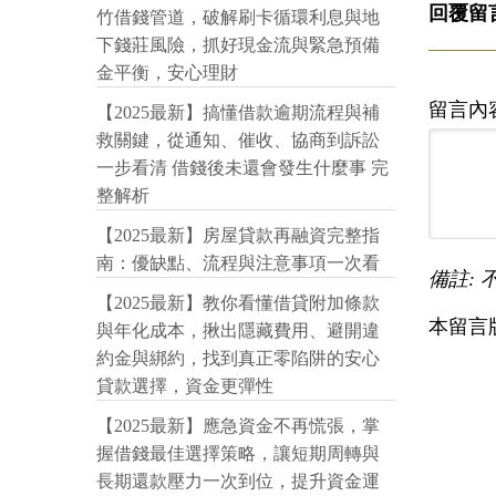
回覆留
竹借錢管道，破解刷卡循環利息與地
下錢莊風險，抓好現金流與緊急預備
金平衡，安心理財
留言內
【2025最新】搞懂借款逾期流程與補
救關鍵，從通知、催收、協商到訴訟
一步看清 借錢後未還會發生什麼事 完
整解析
【2025最新】房屋貸款再融資完整指
南：優缺點、流程與注意事項一次看
備註: 
【2025最新】教你看懂借貸附加條款
本留言
與年化成本，揪出隱藏費用、避開違
約金與綁約，找到真正零陷阱的安心
貸款選擇，資金更彈性
【2025最新】應急資金不再慌張，掌
握借錢最佳選擇策略，讓短期周轉與
長期還款壓力一次到位，提升資金運