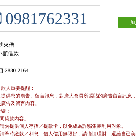
0981762331
加
來借 

萬小額借款 
2880-2164
借款人重要提醒：
員提供您的廣告、留言訊息，對廣大會員所張貼的廣告留言訊息，本
核廣告及留言內容。
歩驟：
詢問貸款內容。
款前請勿提供個人存摺／提款卡，以免成為詐騙集團利用對象。
款後請準時繳款／利息，個人信用無限好，請慬慎理財，還給自己