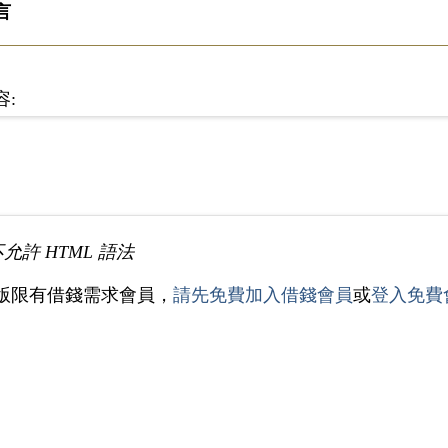
言
容:
不允許 HTML 語法
版限有借錢需求會員，
請先免費加入借錢會員
或
登入免費