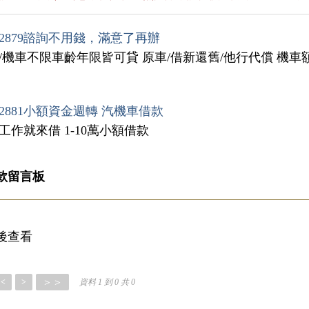
2879諮詢不用錢，滿意了再辦
汽/機車不限車齡年限皆可貸 原車/借新還舊/他行代償 機車
2881小額資金週轉 汽機車借款
工作就來借 1-10萬小額借款
款留言板
後查看
＞＞
<
>
資料 1 到 0 共 0