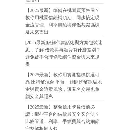
【2025最新】準備在桃園買預售屋？
教你用桃園借錢補頭期，同步搞定現
金流管理、利率風險與伴侶共識協調
及未來支出
[2025最新]破解代書話術與方案包裝迷
思，了解 借款與再融資有什麼差別？
避免被不合理條款綁住資金與未來規
畫
【2025最新】教你用實測指標挑選可
靠 比特幣混合 平台，避開洗幣詐騙地
雷與資金追蹤風險，讓匿名交易也兼
顧安全與隱私
【2025最新】整合信用卡負債前必
讀：哪些平台的借款最安全又合法？
比較管道、利率、手續費與合約細節
完整解析懶人包