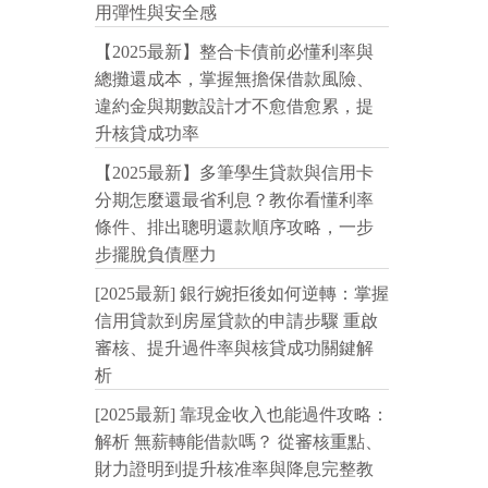
用彈性與安全感
【2025最新】整合卡債前必懂利率與
總攤還成本，掌握無擔保借款風險、
違約金與期數設計才不愈借愈累，提
升核貸成功率
【2025最新】多筆學生貸款與信用卡
分期怎麼還最省利息？教你看懂利率
條件、排出聰明還款順序攻略，一步
步擺脫負債壓力
[2025最新] 銀行婉拒後如何逆轉：掌握
信用貸款到房屋貸款的申請步驟 重啟
審核、提升過件率與核貸成功關鍵解
析
[2025最新] 靠現金收入也能過件攻略：
解析 無薪轉能借款嗎？ 從審核重點、
財力證明到提升核准率與降息完整教