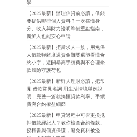
學
【2025最新】辦理信貸前必讀，借錢
要提供哪些個人資料？一次搞懂身
分、收入與財力證明準備重點指南，
新鮮人也能安心申請
【2025最新】拒當求人一族，用免保
人借款輕鬆度過資金難關還能看懂合
約小字，避開暴高手續費與不合理條
款風險守護荷包
【2025最新】新鮮人理財必讀，把常
見 借款常見名詞 用生活情境舉例說
明，完整一篇就搞懂貸款利率、手續
費與合約權益細節
【2025最新】申貸過程中可否更換抵
押借款經紀人？教你檢查合約條款、
授權書與個資保護，避免資料被濫