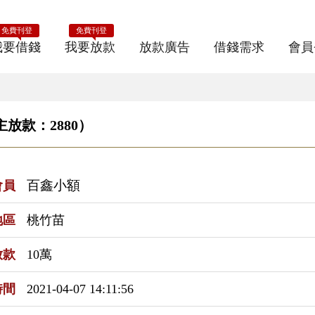
免費刊登
免費刊登
我要借錢
我要放款
放款廣告
借錢需求
會員
放款：2880）
百鑫小額
會員
地區
桃竹苗
放款
10萬
時間
2021-04-07 14:11:56