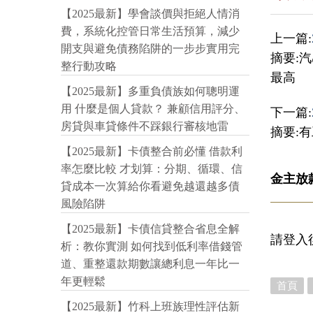
【2025最新】學會談價與拒絕人情消
費，系統化控管日常生活預算，減少
上一篇:
開支與避免債務陷阱的一步步實用完
摘要:
整行動攻略
最高
【2025最新】多重負債族如何聰明運
用 什麼是個人貸款？ 兼顧信用評分、
下一篇:
房貸與車貸條件不踩銀行審核地雷
摘要:有
【2025最新】卡債整合前必懂 借款利
率怎麼比較 才划算：分期、循環、信
金主放
貸成本一次算給你看避免越還越多債
風險陷阱
【2025最新】卡債信貸整合省息全解
請登入
析：教你實測 如何找到低利率借錢管
道、重整還款期數讓總利息一年比一
年更輕鬆
首頁
【2025最新】竹科上班族理性評估新