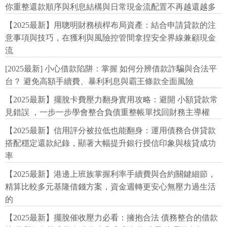
你重整還款順序與利息結構與日常現金流配置不再越還越多
【2025最新】用聰明財務槓桿布局資產：結合申請貸款的注
意事項與技巧，在獲利與風險控管間拿捏安全界線兼顧現金
流
[2025最新] 小心借款陷阱：掌握 如何分辨借款詐騙與合法平
台？ 避免高額手續費、暴利利息與霸王條款全面風險
【2025最新】擺脫卡費壓力翻身實用攻略：避開 小額貸款常
見錯誤 ，一步一步學會整合負債重整帳單找回財務主導權
【2025最新】信用評分被拉低也能翻身：運用債務合併貸款
搭配穩定還款紀錄，顯著大幅提升銀行授信印象與核貸成功
率
【2025最新】港邊上班族掌握利率手續費與合約關鍵細節，
精算比較多元基隆借錢方案，資金週轉更安心無壓力過生活
的
【2025最新】擺脫催收壓力必看：擁抱合法 債務整合的借款