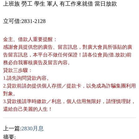
上班族 勞工 學生 軍人 有工作來就借 當日放款
立可借:2831-2128
金主、借款人重要提醒：
感謝會員提供您的廣告、留言訊息，對廣大會員所張貼的廣
告留言訊息，本平台不做任何保證！請各位會員(借.放款)前
務必自我審核廣告及留言內容。
貸款三歩驟：
1.請先詢問貸款內容。
2.貸款前請勿提供個人存摺／提款卡，以免成為詐騙集團利用
對象。
3.貸款後請準時繳款／利息，個人信用無限好，請慬慎理財，
還給自己美麗的人生！
上一篇:
2830月息
摘要: