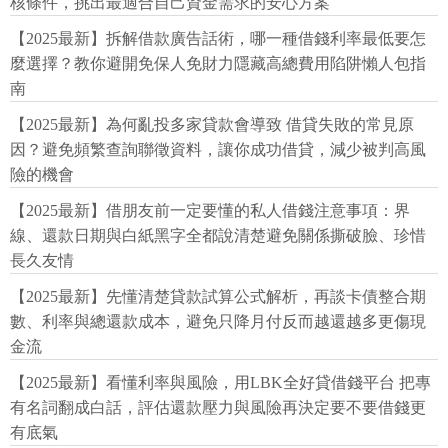
核條件，挑出最適合自己資金需求的安心方案
【2025最新】拆解借款廣告話術，哪一種借錢利率最低要怎
麼選擇？教你避開免保人免財力隱藏高總費用陷阱懶人包指
南
【2025最新】為何亂投多家貸款會導致 借貸失敗的常見原
因？避免頻繁查詢聯徵資料，讓你成功借貸，減少被判高風
險的機會
【2025最新】借朋友前一定要懂的私人借錢注意事項：界
線、還款日期與白紙黑字全都說清楚避免關係撕破臉、珍惜
長久友情
【2025最新】先懂清楚貸款試算公式解析，再談卡債整合期
數、利率與總還款成本，避免只降月付反而越還越多更傷現
金流
【2025最新】看懂利率與風險，用LBK全好貸借錢平台 把專
有名詞翻成白話，評估還款壓力與風險再決定要不要借錢更
有底氣