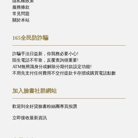
隱私權政策
服務條款
常見問題
關於本站
165全民防詐騙
詐騙手法日益新，你我務必要小心!
陌生電話不牢靠，反覆查詢很重要!
ATM無辨識身分或解除分期付款設定功能!
不用先支付任何費用不交付提款卡存摺或購買電話點數
加入臉書社群網站
歡迎到全好貸臉書粉絲團專頁按讚
立即接收最新資訊