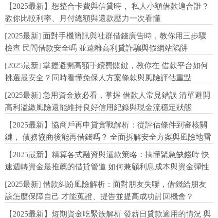
【2025最新】想整合卡費與信貸時， 私人小額借款適合誰？
教你比較利率、月付總額與還款壓力一次看懂
[2025最新] 面對手機簡訊與社群借錢廣告時，教你用三步驟
檢查 民間借款安全嗎 並遠離高利貸詐騙與假網站陷阱
[2025最新] 掌握避開高額手續費關鍵，教你在 借款平台如何
挑選最安全？同時看懂免保人方案條款與風險評估重點
[2025最新] 急用資金族必看，掌握 借款人常見錯誤 清單避開
高利溢繳風險還能維持良好信用紀錄與現金流穩定狀態
【2025最新】協商戶再申貸實戰解析：從評估條件到審核關
鍵， 債務協商後能再借錢嗎？ 全面拆解安全方案與風險地雷
【2025最新】精算各式融資與還款策略：搞懂緊急缺錢時 快
速週轉資金最推薦的借貸管道 如何兼顧利息成本與資金彈性
[2025最新] 借款糾紛風險解析：面對朋友失聯，借錢給朋友
該怎麼保障自己 才能蒐證、提告並提高成功討回機會？
【2025最新】短期資金吃緊族解析 發薪日貸款適用的情況 與