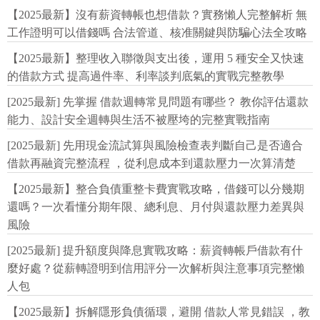
【2025最新】沒有薪資轉帳也想借款？實務懶人完整解析 無
工作證明可以借錢嗎 合法管道、核准關鍵與防騙心法全攻略
【2025最新】整理收入聯徵與支出後，運用 5 種安全又快速
的借款方式 提高過件率、利率談判底氣的實戰完整教學
[2025最新] 先掌握 借款週轉常見問題有哪些？ 教你評估還款
能力、設計安全週轉與生活不被壓垮的完整實戰指南
[2025最新] 先用現金流試算與風險檢查表判斷自己是否適合
借款再融資完整流程 ，從利息成本到還款壓力一次算清楚
【2025最新】整合負債重整卡費實戰攻略，借錢可以分幾期
還嗎？一次看懂分期年限、總利息、月付與還款壓力差異與
風險
[2025最新] 提升額度與降息實戰攻略：薪資轉帳戶借款有什
麼好處？從薪轉證明到信用評分一次解析與注意事項完整懶
人包
【2025最新】拆解隱形負債循環，避開 借款人常見錯誤 ，教