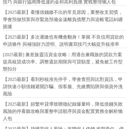
技巧 與銀行協商降低違約金和高利負擔 實戰整理懶人包
【2025最新】看懂借錢繳不出的常見原因，重整收支習慣，
學會預做預算與存緊急預備金遠離負債壓力與追帳電話糾纏
困擾
【2025最新】多次遲繳也有機會翻身！掌握 不良信用貸款的
申請條件 與補強財力證明、說明書寫技巧大幅提升核准率
[2025最新] 兼差族靈活資金攻略：用適合兼職族的貸款方案
提高核貸成功率、調整還款期限與可貸額度，避免被工作型
態扣分
【2025最新】看到秒核准先停手，學會查照與比對資訊，申
請快速小額借錢避開詐騙、假客服、先繳費陷阱與個資外洩
風險
【2025最新】頻繁申貸導致聯徵紀錄爆量時，降低借錢失敗
風險的停看聽攻略與重整申請順序與資金配置實務全解析懶
人包
【2025最新】搞懂當保人風險：有聯保人借錢 逾期責任、債