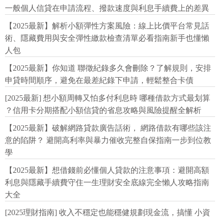
一般個人信貸在申請流程、撥款速度與利息手續費上的差異
【2025最新】解析小額彈性方案風險：線上比價平台常見話
術、隱藏費用與安全彈性繳款檢查清單必看指南新手也懂懶
人包
【2025最新】你知道 聯徵紀錄多久會刪除？了解規則，安排
申貸時間順序，避免在最差紀錄下申請，輕鬆整合卡債
[2025最新] 想小額周轉又怕多付利息時 哪種借款方式最划算
？信用卡分期搭配小額信貸的省息攻略與風險提醒全解析
【2025最新】破解網路貸款廣告話術， 網路借款有哪些該注
意的陷阱？ 避開高利率與暴力催收完整自保指南一步到位教
學
【2025最新】想借錢前必懂個人貸款的注意事項：避開高額
利息與隱藏手續費守住一生理財安全底線完全懶人攻略指南
大全
[2025理財指南] 收入不穩定也能穩健規劃現金流，搞懂 小資