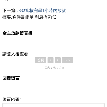
下一篇:
2832審核完畢1小時內放款
摘要:條件最簡單 利息有夠低
金主放款留言板
請登入後查看
首頁
＞＞
<
>
資料 1 到 0 共 0
回覆留言
留言內容: