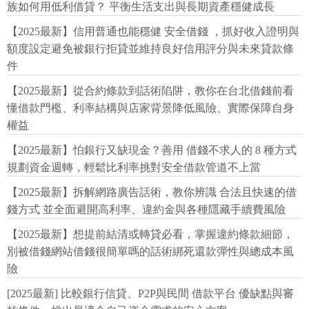
族如何用低利借貸？ 平衡生活支出與長期資產穩健成長
【2025最新】信用普通也能穩健 安全借錢 ，抓好收入證明與
額度設定避免被銀行拒貸並維持良好信用評分與未來貸款條
件
【2025最新】從合約條款到話術陷阱，教你在台北借錢前看
懂借款門檻、利率結構與店家背景降低風險、實際保障自身
權益
【2025最新】怕銀行又缺現金？善用 借錢不求人的 8 種方式
規劃資金週轉，輕鬆比利率挑對安全借款管道不上當
【2025最新】拆解網路廣告話術，教你辨識 合法且快速的借
錢方式 並全面避開高利率、違約金與各種隱藏手續費風險
【2025最新】想提前結清或轉貸必看，掌握違約條款細節，
別被借錢網站借錢很簡單嗎的話術綁死還款彈性與總成本風
險
[2025最新] 比較銀行信貸、P2P與民間 借款平台 優缺點與審