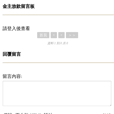
金主放款留言板
請登入後查看
首頁
＞＞
<
>
資料 1 到 0 共 0
回覆留言
留言內容: