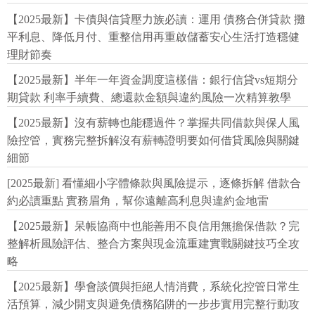
【2025最新】卡債與信貸壓力族必讀：運用 債務合併貸款 攤
平利息、降低月付、重整信用再重啟儲蓄安心生活打造穩健
理財節奏
【2025最新】半年一年資金調度這樣借：銀行信貸vs短期分
期貸款 利率手續費、總還款金額與違約風險一次精算教學
【2025最新】沒有薪轉也能穩過件？掌握共同借款與保人風
險控管，實務完整拆解沒有薪轉證明要如何借貸風險與關鍵
細節
[2025最新] 看懂細小字體條款與風險提示，逐條拆解 借款合
約必讀重點 實務眉角，幫你遠離高利息與違約金地雷
【2025最新】呆帳協商中也能善用不良信用無擔保借款？完
整解析風險評估、整合方案與現金流重建實戰關鍵技巧全攻
略
【2025最新】學會談價與拒絕人情消費，系統化控管日常生
活預算，減少開支與避免債務陷阱的一步步實用完整行動攻