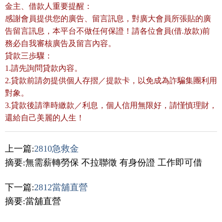
金主、借款人重要提醒：
感謝會員提供您的廣告、留言訊息，對廣大會員所張貼的廣
告留言訊息，本平台不做任何保證！請各位會員(借.放款)前
務必自我審核廣告及留言內容。
貸款三歩驟：
1.請先詢問貸款內容。
2.貸款前請勿提供個人存摺／提款卡，以免成為詐騙集團利用
對象。
3.貸款後請準時繳款／利息，個人信用無限好，請慬慎理財，
還給自己美麗的人生！
上一篇:
2810急救金
摘要:無需薪轉勞保 不拉聯徵 有身份證 工作即可借
下一篇:
2812當舖直營
摘要:當舖直營