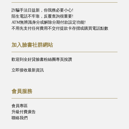
詐騙手法日益新，你我務必要小心!
陌生電話不牢靠，反覆查詢很重要!
ATM無辨識身分或解除分期付款設定功能!
不用先支付任何費用不交付提款卡存摺或購買電話點數
加入臉書社群網站
歡迎到全好貸臉書粉絲團專頁按讚
立即接收最新資訊
會員服務
會員專區
升級付費廣告
聯絡我們