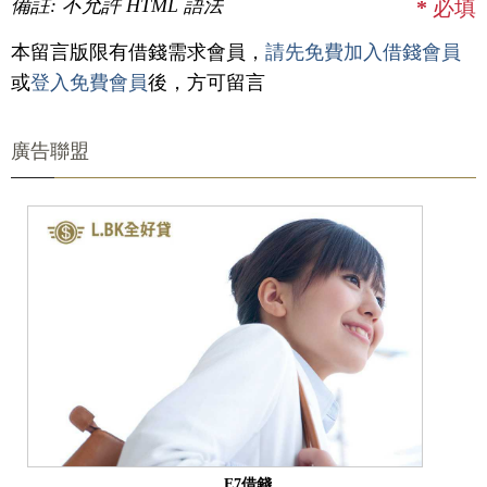
備註: 不允許 HTML 語法
*
必填
本留言版限有借錢需求會員，
請先免費加入借錢會員
或
登入免費會員
後，方可留言
廣告聯盟
E7借錢