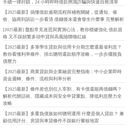
手續一律封鎖，24 小時即時借款辨識詐騙與快速自救清單
【2025最新】搞懂借款逾期流程與補救關鍵，從通知、催
收、協商到訴訟一步看清 借錢後未還會發生什麼事 完整解析
[2025最新] 盤點常見迷思與實測心法，教你穩健強化 借款資
格 又不踩頻繁多頭申貸與高風險聯徵紅線
【2025最新】多筆學生貸款與信用卡分期怎麼還最省利息？
教你看懂利率條件、排出聰明還款順序攻略，一步步擺脫負
債壓力
【2025最新】商業貸款與企業融資完整指南：中小企業即時
資金週轉、條件、流程與利率分析
【2025最新】條件差也別任人宰割，有卡債還能再借錢嗎？
解析代辦話術、隱藏成本與安全申貸重點、降低利息壓力全
攻略
【2025最新】多重負債族如何聰明運用 什麼是個人貸款？ 兼
顧信用評分、房貸與車貸條件不踩銀行審核地雷