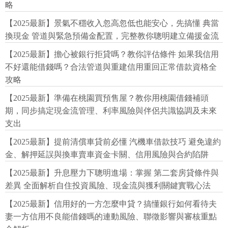
略
【2025最新】景氣不穩收入忽高忽低也能安心，先搞懂 典當
換現金 管道與緊急預備金配置，完整教你聰明建立備援金流
【2025最新】擔心被銀行拒貸嗎？教你評估條件 如果我信用
不好還能借錢嗎？合法管道與重建信用重回正常借款資格全
攻略
【2025最新】準備在桃園買預售屋？教你用桃園借錢補頭
期，同步搞定現金流管理、利率風險與伴侶共識協調及未來
支出
【2025最新】提前清償車貸前必懂 汽機車借款技巧 避免違約
金、解押延誤與換車賣車資金卡關、信用風險與合約陷阱
【2025最新】升息壓力下聰明進場：掌握 第二套房貸條件與
差異 全面解析自住投資風險、現金流與獲利關鍵實戰心法
【2025最新】信用好的一方怎麼申貸？搞懂銀行如何看待夫
妻一方信用不良能借錢嗎的連動風險、聯徵影響與審核重點