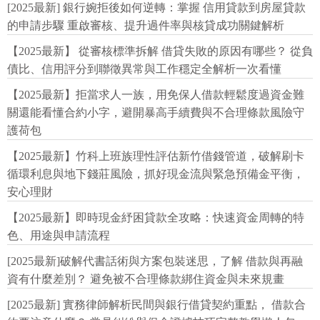
[2025最新] 銀行婉拒後如何逆轉：掌握 信用貸款到房屋貸款
的申請步驟 重啟審核、提升過件率與核貸成功關鍵解析
【2025最新】 從審核標準拆解 借貸失敗的原因有哪些？ 從負
債比、信用評分到聯徵異常與工作穩定全解析一次看懂
【2025最新】拒當求人一族，用免保人借款輕鬆度過資金難
關還能看懂合約小字，避開暴高手續費與不合理條款風險守
護荷包
【2025最新】竹科上班族理性評估新竹借錢管道，破解刷卡
循環利息與地下錢莊風險，抓好現金流與緊急預備金平衡，
安心理財
【2025最新】即時現金紓困貸款全攻略：快速資金周轉的特
色、用途與申請流程
[2025最新]破解代書話術與方案包裝迷思，了解 借款與再融
資有什麼差別？ 避免被不合理條款綁住資金與未來規畫
[2025最新] 實務律師解析民間與銀行借貸契約重點， 借款合