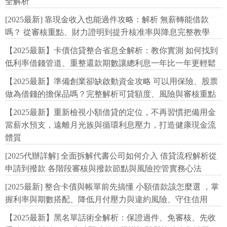
全解析
[2025最新] 靠現金收入也能過件攻略：解析 無薪轉能借款
嗎？ 從審核重點、財力證明到提升核准率與降息完整教學
【2025最新】卡債信貸整合省息全解析：教你實測 如何找到
低利率借錢管道、重整還款期數讓總利息一年比一年更輕鬆
【2025最新】準備創業卻缺啟動資金攻略 可以用保險、股票
做為借錢的擔保品嗎？完整解析可貸額度、風險與審核重點
【2025最新】重新檢視小額借貸的定位，不再習慣把備用金
當薪水預支，遠離月光族與循環利息壓力，打造健康現金流
體質
[2025代辦詳解] 全面拆解代書公司如何介入 借貸流程解析從
申請到撥款 各階段審核與撥款節點與風險控管實務心法
[2025最新] 整合卡債與帳單前先搞懂 小額借款該怎麼選 ，掌
握利率與期數搭配、降低月付壓力與違約風險、守住信用
【2025最新】黑名單話術全解析：保證過件、免審核、先收