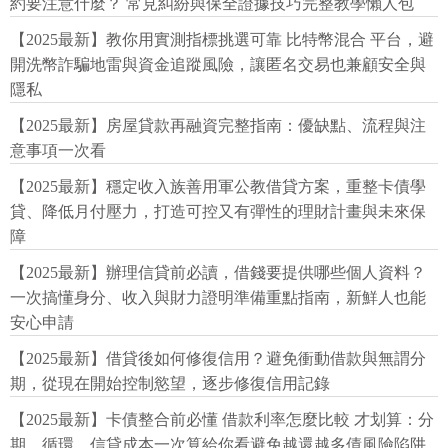
約要注意什麼？ 常見糾紛與保全證據技巧完整教學懶人包
【2025最新】教你用實測指標挑選可靠 比特幣混合 平台，避
開洗幣詐騙地雷與資金追蹤風險，讓匿名交易也兼顧安全與
隱私
【2025最新】房屋貸款再融資完整指南：優缺點、流程與注
意事項一次看
【2025最新】穩定收入族善用軍公教借貸方案，重整卡債學
貸、降低月付壓力，打造可控又有彈性的理財計畫與未來保
障
【2025最新】辦理信貸前必讀，借錢要提供哪些個人資料？
一次搞懂身分、收入與財力證明準備重點指南，新鮮人也能
安心申請
【2025最新】借貸後如何修復信用？避免衝動借款與無謂分
期，從現在開始控制慾望，逐步修復信用記錄
【2025最新】卡債整合前必懂 借款利率怎麼比較 才划算：分
期、循環、信貸成本一次算給你看避免越還越多債風險陷阱