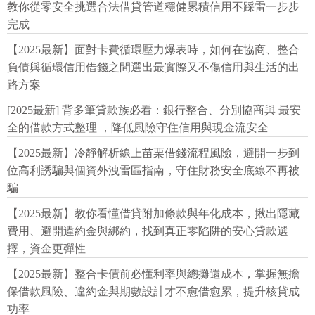
教你從零安全挑選合法借貸管道穩健累積信用不踩雷一步步
完成
【2025最新】面對卡費循環壓力爆表時，如何在協商、整合
負債與循環信用借錢之間選出最實際又不傷信用與生活的出
路方案
[2025最新] 背多筆貸款族必看：銀行整合、分別協商與 最安
全的借款方式整理 ，降低風險守住信用與現金流安全
【2025最新】冷靜解析線上苗栗借錢流程風險，避開一步到
位高利誘騙與個資外洩雷區指南，守住財務安全底線不再被
騙
【2025最新】教你看懂借貸附加條款與年化成本，揪出隱藏
費用、避開違約金與綁約，找到真正零陷阱的安心貸款選
擇，資金更彈性
【2025最新】整合卡債前必懂利率與總攤還成本，掌握無擔
保借款風險、違約金與期數設計才不愈借愈累，提升核貸成
功率