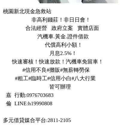
桃園新北現金急救站

                   非高利錢莊！非日日會！

               合法經營   政府立案   實體店面

                       汽機車.黃金.證件借款

                            代償高利小額！

                               月息2.5%！

      快速審核！快速放款！汽機車免留車！

             #信用不良#攤販#無薪轉勞保

        #粗工#臨時工#信用小白#八大行業

                               皆可辦理

  嘉  行動:0976703683

  倫  LINE:h19990808
多元借貸媒合平台:2811-2105