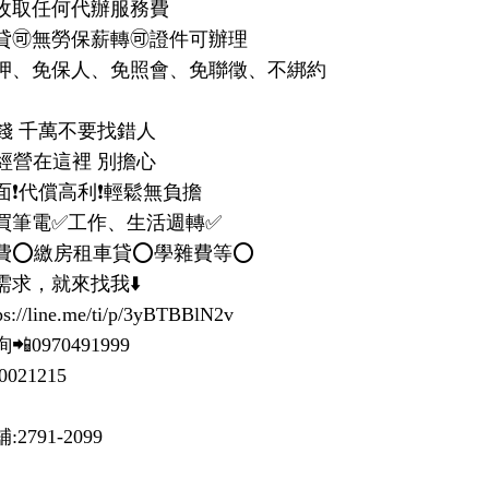
收取任何代辦服務費

🉑️無勞保薪轉🉑️證件可辦理

押、免保人、免照會、免聯徵、不綁約

錢 千萬不要找錯人

經營在這裡 別擔心

❗️代償高利❗️輕鬆無負擔

買筆電✅工作、生活週轉✅

⭕️繳房租車貸⭕️學雜費等⭕️

求，就來找我⬇️

://line.me/ti/p/3yBTBBlN2v

0970491999

0021215
2791-2099