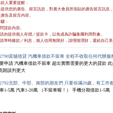
借款人重要提醒：
員提供您的廣告、留言訊息，對廣大會員所張貼的廣告留言訊息，本
核廣告及留言內容。
歩驟：
詢問貸款內容。
款前請勿提供個人存摺／提款卡，以免成為詐騙集團利用對象。
款後請準時繳款／利息，個人信用無限好，請慬慎理財，還給自己
2790當舖借貸 汽機車借款不留車 全程不收取任何代辦服
不要申請 汽機車借款不留車 超出實際需要的更大的貸款 此
克朗談判更大
2792北部、中部、南部的朋友們 只要你滿20歲，有工作
車1-5萬 汽車1-20萬 （不留車喔！） 手機分期借款1-