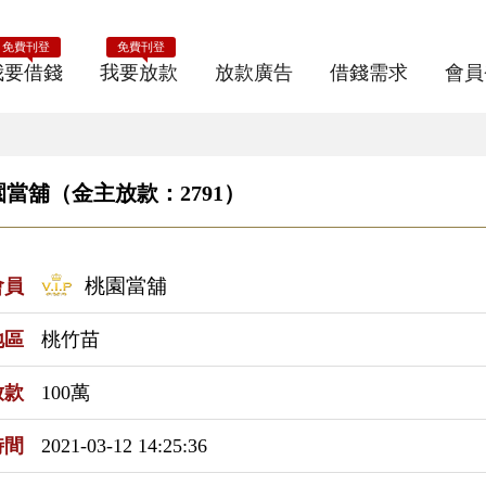
免費刊登
免費刊登
我要借錢
我要放款
放款廣告
借錢需求
會員
當舖（金主放款：2791）
桃園當舖
會員
地區
桃竹苗
放款
100萬
時間
2021-03-12 14:25:36