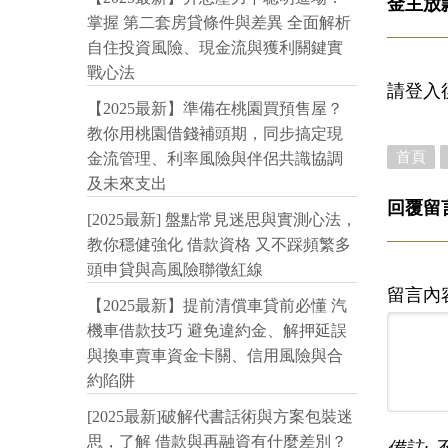
金主放
掌握 第二套房貸條件與差異 全面解析
自住投資風險、現金流與獲利關鍵實
戰心法
請登入
【2025最新】準備在桃園買預售屋？
教你用桃園借錢補頭期，同步搞定現
首頁
金流管理、利率風險與伴侶共識協調
及未來支出
回覆留
[2025最新] 盤點常見迷思與實測心法，
教你穩健強化 借款資格 又不踩頻繁多
頭申貸與高風險聯徵紅線
留言內
【2025最新】提前清償車貸前必懂 汽
機車借款技巧 避免違約金、解押延誤
與換車賣車資金卡關、信用風險與合
約陷阱
[2025最新]破解代書話術與方案包裝迷
思，了解 借款與再融資有什麼差別？