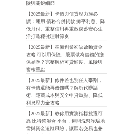
險與關鍵細節
【2025最新】卡債與信貸壓力族必
讀：運用 債務合併貸款 攤平利息、降
低月付、重整信用再重啟儲蓄安心生
活打造穩健理財節奏
【2025最新】準備創業卻缺啟動資金
攻略 可以用保險、股票做為借錢的擔
保品嗎？完整解析可貸額度、風險與
審核重點
【2025最新】條件差也別任人宰割，
有卡債還能再借錢嗎？解析代辦話
術、隱藏成本與安全申貸重點、降低
利息壓力全攻略
【2025最新】教你用實測指標挑選可
靠 比特幣混合 平台，避開洗幣詐騙地
雷與資金追蹤風險，讓匿名交易也兼