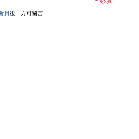
*
必填
會員
後，方可留言