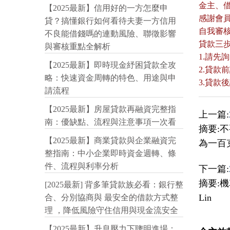
金主、
【2025最新】信用好的一方怎麼申
感謝會
貸？搞懂銀行如何看待夫妻一方信用
自我審
不良能借錢嗎的連動風險、聯徵影響
貸款三
與審核重點全解析
1.請先
【2025最新】即時現金紓困貸款全攻
2.貸
略：快速資金周轉的特色、用途與申
3.貸
請流程
【2025最新】房屋貸款再融資完整指
上一篇:
南：優缺點、流程與注意事項一次看
摘要:
【2025最新】商業貸款與企業融資完
為一百
整指南：中小企業即時資金週轉、條
件、流程與利率分析
下一篇:
摘要:機
[2025最新] 背多筆貸款族必看：銀行整
Lin
合、分別協商與 最安全的借款方式整
理 ，降低風險守住信用與現金流安全
【2025最新】升息壓力下聰明進場：