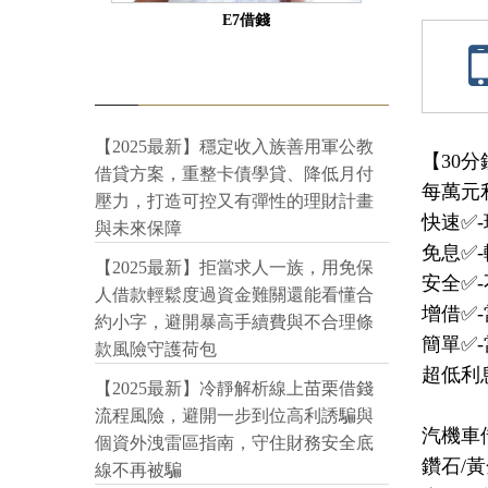
E7借錢
【2025最新】穩定收入族善用軍公教
【30分
借貸方案，重整卡債學貸、降低月付
每萬元利
壓力，打造可控又有彈性的理財計畫
快速✅-現
與未來保障
免息✅-
【2025最新】拒當求人一族，用免保
安全✅-
人借款輕鬆度過資金難關還能看懂合
增借✅-
約小字，避開暴高手續費與不合理條
簡單✅
款風險守護荷包
超低利
【2025最新】冷靜解析線上苗栗借錢
流程風險，避開一步到位高利誘騙與
汽機車
個資外洩雷區指南，守住財務安全底
鑽石/黃
線不再被騙