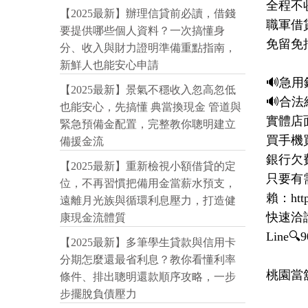
全程不
【2025最新】辦理信貸前必讀，借錢
職軍借貸
要提供哪些個人資料？一次搞懂身
免留免
分、收入與財力證明準備重點指南，
新鮮人也能安心申請
🔊急用
【2025最新】景氣不穩收入忽高忽低
🔊合法
也能安心，先搞懂 典當換現金 管道與
實體店面
緊急預備金配置，完整教你聰明建立
買手機
備援金流
銀行欠費
【2025最新】重新檢視小額借貸的定
只要有需
位，不再習慣把備用金當薪水預支，
賴：https
遠離月光族與循環利息壓力，打造健
快速洽詢
康現金流體質
Line🔍9
【2025最新】多筆學生貸款與信用卡
分期怎麼還最省利息？教你看懂利率
桃園當舖:
條件、排出聰明還款順序攻略，一步
步擺脫負債壓力