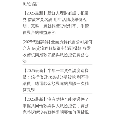
風險陷阱
【2025最新】新鮮人理財必讀，把常
見 借款常見名詞 用生活情境舉例說
明，完整一篇就搞懂貸款利率、手續
費與合約權益細節
[2025代辦詳解] 全面拆解代書公司如何
介入 借貸流程解析從申請到撥款 各階
段審核與撥款節點與風險控管實務心
法
【2025最新】半年一年資金調度這樣
借：銀行信貸vs短期分期貸款 利率手
續費、總還款金額與違約風險一次精
算教學
【2025最新】沒有薪轉也能穩過件？
掌握共同借款與保人風險控管，實務
完整拆解沒有薪轉證明要如何借貸風