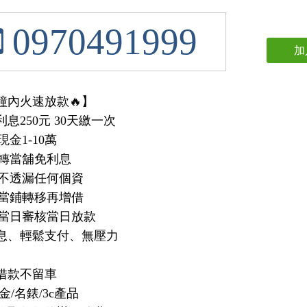
0970491999
加
鐘內火速放款🔥】

息250元 30天繳一次

金1-10萬

轉當舖免利息

不透漏任何個資

當鋪轉移再增借

-當日審核當日放款

息、輕鬆支付、無壓力

借款不留車

金/名錶/3c產品
