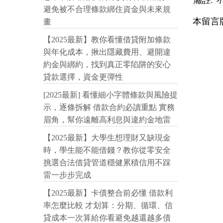
備註: 
避免被不合理條款綁住資金與未來規
本留言
畫
【2025最新】教你看懂借貸附加條款
與年化成本，揪出隱藏費用、避開違
約金與綁約，找到真正零陷阱的安心
貸款選擇，資金更彈性
[2025最新] 看懂細小字體條款與風險提
示，逐條拆解 借款合約必讀重點 實務
眉角，幫你遠離高利息與違約金地雷
【2025最新】大學生想理財又缺現金
時，學生能不能借錢？教你從零安全
挑選合法借貸管道穩健累積信用不踩
雷一步步完成
【2025最新】卡債整合前必懂 借款利
率怎麼比較 才划算：分期、循環、信
貸成本一次算給你看避免越還越多債