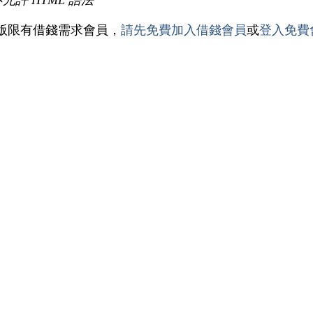
不允許 HTML 語法
版限有借錢需求會員，
請先免費加入借錢會員
或
登入免費