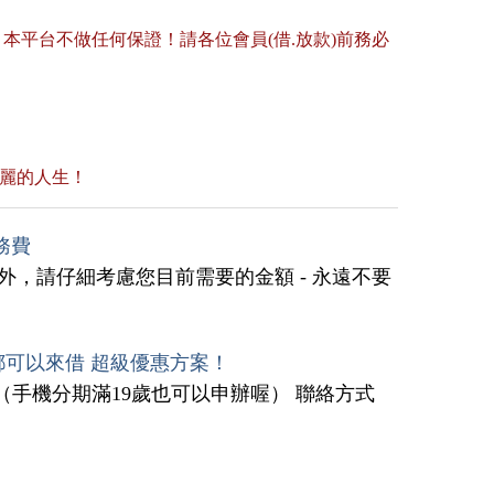
平台不做任何保證！請各位會員(借.放款)前務必
美麗的人生！
務費
外，請仔細考慮您目前需要的金額 - 永遠不要
都可以來借 超級優惠方案！
5萬 （手機分期滿19歲也可以申辦喔） 聯絡方式