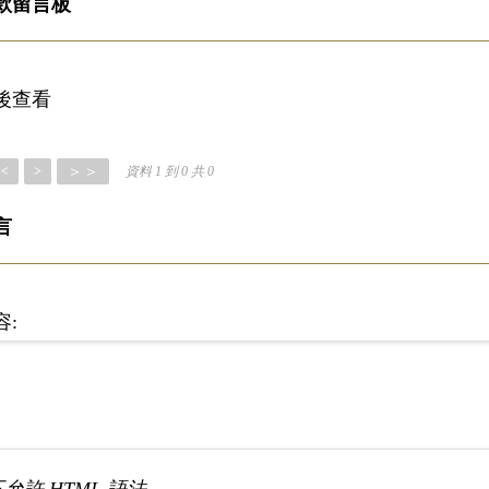
款留言板
後查看
＞＞
<
>
資料 1 到 0 共 0
言
容: