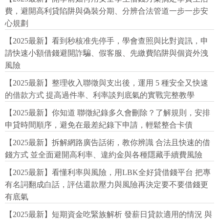
費，避開高利貸陷阱與偽裝分期、分辨合法管道一步一步安
心規劃
【2025最新】看到秒核准先停手，學會查照與比對資訊，申
請快速小額借錢避開詐騙、假客服、先繳費陷阱與個資外洩
風險
【2025最新】整理收入聯徵與支出後，運用 5 種安全又快速
的借款方式 提高過件率、利率談判底氣的實戰完整教學
【2025最新】你知道 聯徵紀錄多久會刪除？了解規則，安排
申貸時間順序，避免在最差紀錄下申請，輕鬆整合卡債
【2025最新】拆解網路廣告話術，教你辨識 合法且快速的借
錢方式 並全面避開高利率、違約金與各種隱藏手續費風險
【2025最新】看懂利率與風險，用LBK全好貸借錢平台 把專
有名詞翻成白話，評估還款壓力與風險再決定要不要借錢更
有底氣
【2025最新】短期資金吃緊族解析 發薪日貸款適用的情況 與