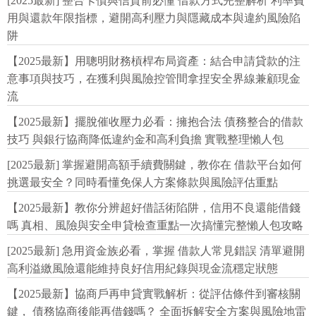
[2025最新] 整合卡債與信貸前必懂 借款方式完整解析 利率費
用與還款年限指標，避開高利壓力與隱藏成本與違約風險陷
阱
【2025最新】用聰明財務槓桿布局資產：結合申請貸款的注
意事項與技巧，在獲利與風險控管間拿捏安全界線兼顧現金
流
【2025最新】擺脫催收壓力必看：擁抱合法 債務整合的借款
技巧 與銀行協商降低違約金和高利負擔 實戰整理懶人包
[2025最新] 掌握避開高額手續費關鍵，教你在 借款平台如何
挑選最安全？同時看懂免保人方案條款與風險評估重點
【2025最新】教你分辨超好借話術陷阱，信用不良還能借錢
嗎 真相、風險與安全申貸檢查重點一次搞懂完整懶人包攻略
[2025最新] 急用資金族必看，掌握 借款人常見錯誤 清單避開
高利溢繳風險還能維持良好信用紀錄與現金流穩定狀態
【2025最新】協商戶再申貸實戰解析：從評估條件到審核關
鍵， 債務協商後能再借錢嗎？ 全面拆解安全方案與風險地雷