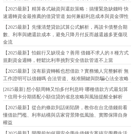
【2025最新】精算各式融資與還款策略：搞懂緊急缺錢時 快
速週轉資金最推薦的借貸管道 如何兼顧利息成本與資金彈性
【2025最新】先懂清楚貸款試算公式解析，再談卡債整合期
數、利率與總還款成本，避免只降月付反而越還越多更傷現
金流
【2025最新】怕銀行又缺現金？善用 借錢不求人的 8 種方式
規劃資金週轉，輕鬆比利率挑對安全借款管道不上當
【2025最新】沒有薪資轉帳也想借款？實務懶人完整解析 無
工作證明可以借錢嗎 合法管道、核准關鍵與防騙心法全攻略
[2025最新] 想小額周轉又怕多付利息時 哪種借款方式最划算
？信用卡分期搭配小額信貸的省息攻略與風險提醒全解析
【2025最新】從合約條款到話術陷阱，教你在台北借錢前看
懂借款門檻、利率結構與店家背景降低風險、實際保障自身
權益
【2025最新】開學前如何用安全學生借錢方案搞定學費生活