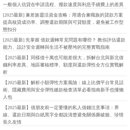
一般個人信貸在申請流程、撥款速度與利息手續費上的差異
[2025最新] 兼差族靈活資金攻略：用適合兼職族的貸款方案
提高核貸成功率、調整還款期限與可貸額度，避免被工作型
態扣分
[2025最新] 先掌握 借款週轉常見問題有哪些？ 教你評估還款
能力、設計安全週轉與生活不被壓垮的完整實戰指南
【2025最新】同樣借十萬也可能差很大，拆解台北與新北借
錢利率差異、地區審核標準、額度與還款彈性全方位實戰解
析
【2025最新】解析小額彈性方案風險：線上比價平台常見話
術、隱藏費用與安全彈性繳款檢查清單必看指南新手也懂懶
人包
【2025最新】借朋友前一定要懂的私人借錢注意事項：界
線、還款日期與白紙黑字全都說清楚避免關係撕破臉、珍惜
長久友情