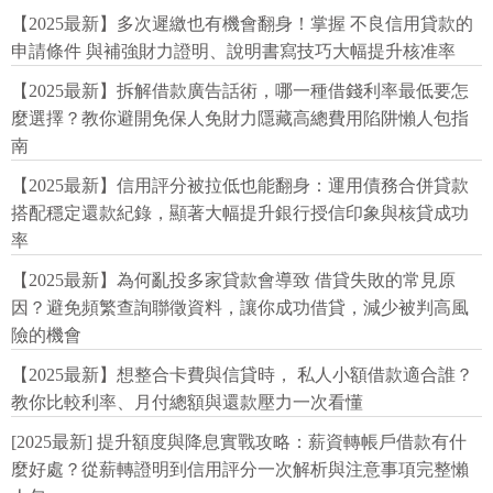
【2025最新】多次遲繳也有機會翻身！掌握 不良信用貸款的
申請條件 與補強財力證明、說明書寫技巧大幅提升核准率
【2025最新】拆解借款廣告話術，哪一種借錢利率最低要怎
麼選擇？教你避開免保人免財力隱藏高總費用陷阱懶人包指
南
【2025最新】信用評分被拉低也能翻身：運用債務合併貸款
搭配穩定還款紀錄，顯著大幅提升銀行授信印象與核貸成功
率
【2025最新】為何亂投多家貸款會導致 借貸失敗的常見原
因？避免頻繁查詢聯徵資料，讓你成功借貸，減少被判高風
險的機會
【2025最新】想整合卡費與信貸時， 私人小額借款適合誰？
教你比較利率、月付總額與還款壓力一次看懂
[2025最新] 提升額度與降息實戰攻略：薪資轉帳戶借款有什
麼好處？從薪轉證明到信用評分一次解析與注意事項完整懶