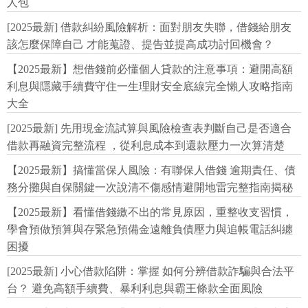
人包
[2025最新] 借款糾紛風險解析：面對朋友失聯，借錢給朋友
該怎麼保障自己 才能蒐證、提告並提高成功討回機會？
【2025最新】想借錢前必懂個人貸款的注意事項：避開高額
利息與隱藏手續費守住一生理財安全底線完全懶人攻略指南
大全
[2025最新] 先用現金流試算與風險檢查表判斷自己是否適合
借款再融資完整流程 ，從利息成本到還款壓力一次算清楚
【2025最新】搞懂當保人風險：有聯保人借錢 逾期責任、債
務分攤與自保關鍵一次說清不傷感情避開地雷完整指南揭秘
【2025最新】看懂借錢繳不出的常見原因，重整收支習慣，
學會預做預算與存緊急預備金遠離負債壓力與追帳電話糾纏
困擾
[2025最新] 小心借款陷阱：掌握 如何分辨借款詐騙與合法平
台？ 避免高額手續費、暴利利息與霸王條款全面風險