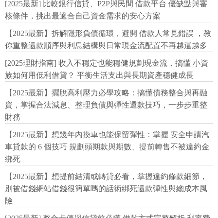
[2025最新] 比較銀行信貸、P2P與民間 借款平台 優缺點與審
核條件，挑出最適合自己資金需求的安心方案
【2025最新】拆解隱形負債循環，避開 借款人常見錯誤 ，教
你重整還款順序與利息結構與日常現金流配置不再越還越多
[2025理財指南] 收入不穩定也能穩健規劃現金流，搞懂 小資
族如何用低利借貸？ 平衡生活支出與長期資產穩健成長
【2025最新】擺脫高利壓力必學攻略：搞懂債務整合與再融
資，掌握合法減息、整理負債與彈性還款技巧，一步步重整
財務
【2025最新】想幾年內換車也能保留彈性：掌握 安全申請汽
車貸款的 6 個技巧 規劃頭期款與期數、提前轉售不被違約金
綁死
【2025最新】想提前結清或轉貸必看，掌握違約條款細節，
別被借錢網站借錢很簡單嗎的話術綁死還款彈性與總成本風
險