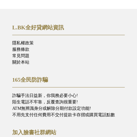
L.BK全好貸網站資訊
隱私權政策
服務條款
常見問題
關於本站
165全民防詐騙
詐騙手法日益新，你我務必要小心!
陌生電話不牢靠，反覆查詢很重要!
ATM無辨識身分或解除分期付款設定功能!
不用先支付任何費用不交付提款卡存摺或購買電話點數
加入臉書社群網站