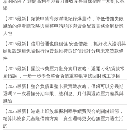
意的陷阱？ 避開高利率與暴力催收完整自保指南一步到位教
學
【2025最新】頻繁申貸導致聯徵紀錄爆量時，降低借錢失敗
風險的停看聽攻略與重整申請順序與資金配置實務全解析懶
人包
【2025最新】信用普通也能穩健 安全借錢 ，抓好收入證明與
額度設定避免被銀行拒貸並維持良好信用評分與未來貸款條
件
【2025最新】擺脫卡費壓力翻身實用攻略：避開 小額貸款常
見錯誤 ，一步一步學會整合負債重整帳單找回財務主導權
【2025最新】整合負債重整卡費實戰攻略，借錢可以分幾期
還嗎？一次看懂分期年限、總利息、月付與還款壓力差異與
風險
【2025最新】港邊上班族掌握利率手續費與合約關鍵細節，
精算比較多元基隆借錢方案，資金週轉更安心無壓力過生活
的