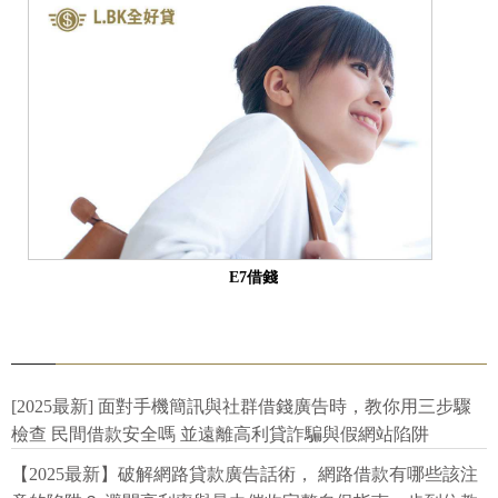
E7借錢
[2025最新] 面對手機簡訊與社群借錢廣告時，教你用三步驟
檢查 民間借款安全嗎 並遠離高利貸詐騙與假網站陷阱
【2025最新】破解網路貸款廣告話術， 網路借款有哪些該注