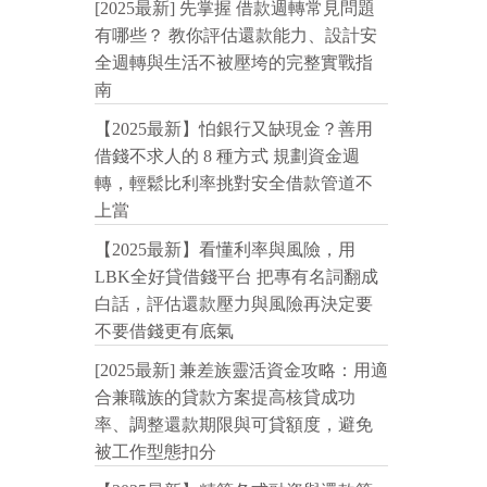
[2025最新] 先掌握 借款週轉常見問題
有哪些？ 教你評估還款能力、設計安
全週轉與生活不被壓垮的完整實戰指
南
【2025最新】怕銀行又缺現金？善用
借錢不求人的 8 種方式 規劃資金週
轉，輕鬆比利率挑對安全借款管道不
上當
【2025最新】看懂利率與風險，用
LBK全好貸借錢平台 把專有名詞翻成
白話，評估還款壓力與風險再決定要
不要借錢更有底氣
[2025最新] 兼差族靈活資金攻略：用適
合兼職族的貸款方案提高核貸成功
率、調整還款期限與可貸額度，避免
被工作型態扣分