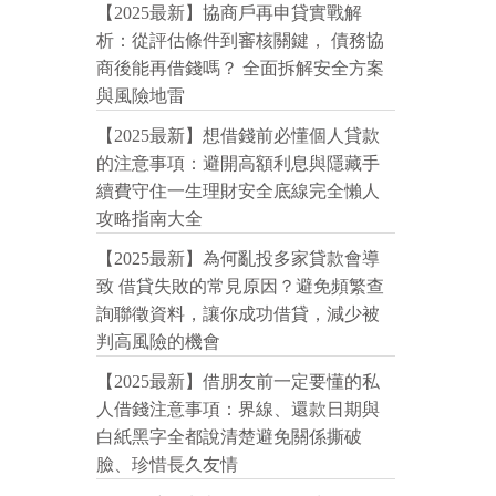
【2025最新】協商戶再申貸實戰解
析：從評估條件到審核關鍵， 債務協
商後能再借錢嗎？ 全面拆解安全方案
與風險地雷
【2025最新】想借錢前必懂個人貸款
的注意事項：避開高額利息與隱藏手
續費守住一生理財安全底線完全懶人
攻略指南大全
【2025最新】為何亂投多家貸款會導
致 借貸失敗的常見原因？避免頻繁查
詢聯徵資料，讓你成功借貸，減少被
判高風險的機會
【2025最新】借朋友前一定要懂的私
人借錢注意事項：界線、還款日期與
白紙黑字全都說清楚避免關係撕破
臉、珍惜長久友情