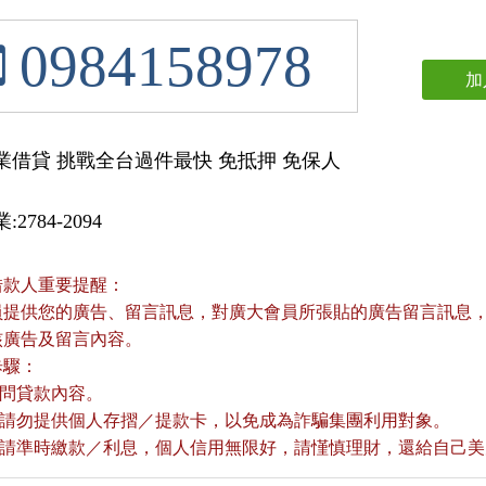
0984158978
加
業借貸 挑戰全台過件最快 免抵押 免保人
2784-2094
借款人重要提醒：
員提供您的廣告、留言訊息，對廣大會員所張貼的廣告留言訊息，本
核廣告及留言內容。
歩驟：
詢問貸款內容。
款前請勿提供個人存摺／提款卡，以免成為詐騙集團利用對象。
款後請準時繳款／利息，個人信用無限好，請慬慎理財，還給自己