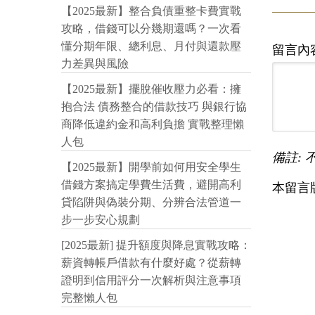
【2025最新】整合負債重整卡費實戰
攻略，借錢可以分幾期還嗎？一次看
懂分期年限、總利息、月付與還款壓
留言內
力差異與風險
【2025最新】擺脫催收壓力必看：擁
抱合法 債務整合的借款技巧 與銀行協
商降低違約金和高利負擔 實戰整理懶
人包
備註: 
【2025最新】開學前如何用安全學生
借錢方案搞定學費生活費，避開高利
本留言
貸陷阱與偽裝分期、分辨合法管道一
步一步安心規劃
[2025最新] 提升額度與降息實戰攻略：
薪資轉帳戶借款有什麼好處？從薪轉
證明到信用評分一次解析與注意事項
完整懶人包