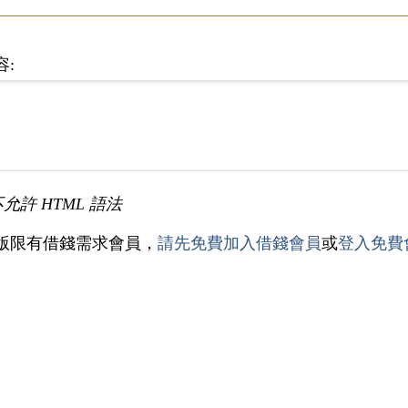
容:
不允許 HTML 語法
版限有借錢需求會員，
請先免費加入借錢會員
或
登入免費