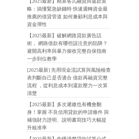
【2025最新】精算各式融資與還款策
略：搞懂緊急缺錢時 快速週轉資金最
推薦的借貸管道 如何兼顧利息成本與
資金彈性
【2025最新】破解網路貸款廣告話
術， 網路借款有哪些該注意的陷阱？
避開高利率與暴力催收完整自保指南
一步到位教學
[2025最新] 先用現金流試算與風險檢查
表判斷自己是否適合 借款再融資完整
流程 ，從利息成本到還款壓力一次算
清楚
【2025最新】多次遲繳也有機會翻
身！掌握 不良信用貸款的申請條件 與
補強財力證明、說明書寫技巧大幅提
升核准率
【2025最新】先懂清楚貸款試算公式