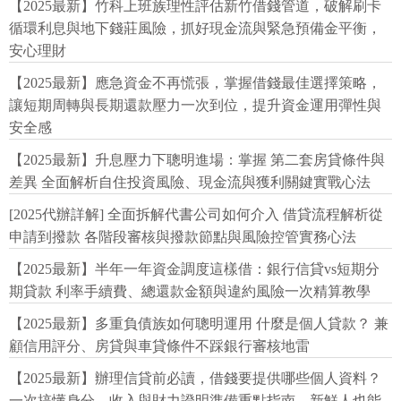
【2025最新】竹科上班族理性評估新竹借錢管道，破解刷卡
循環利息與地下錢莊風險，抓好現金流與緊急預備金平衡，
安心理財
【2025最新】應急資金不再慌張，掌握借錢最佳選擇策略，
讓短期周轉與長期還款壓力一次到位，提升資金運用彈性與
安全感
【2025最新】升息壓力下聰明進場：掌握 第二套房貸條件與
差異 全面解析自住投資風險、現金流與獲利關鍵實戰心法
[2025代辦詳解] 全面拆解代書公司如何介入 借貸流程解析從
申請到撥款 各階段審核與撥款節點與風險控管實務心法
【2025最新】半年一年資金調度這樣借：銀行信貸vs短期分
期貸款 利率手續費、總還款金額與違約風險一次精算教學
【2025最新】多重負債族如何聰明運用 什麼是個人貸款？ 兼
顧信用評分、房貸與車貸條件不踩銀行審核地雷
【2025最新】辦理信貸前必讀，借錢要提供哪些個人資料？
一次搞懂身分、收入與財力證明準備重點指南，新鮮人也能