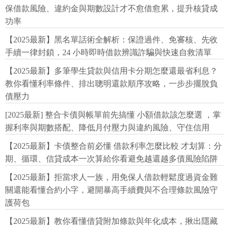
保借款風險、違約金與期數設計才不愈借愈累，提升核貸成
功率
【2025最新】黑名單話術全解析：保證過件、免審核、先收
手續一律封鎖，24 小時即時借款辨識詐騙與快速自救清單
【2025最新】多筆學生貸款與信用卡分期怎麼還最省利息？
教你看懂利率條件、排出聰明還款順序攻略，一步步擺脫負
債壓力
[2025最新] 整合卡債與帳單前先搞懂 小額借款該怎麼選 ，掌
握利率與期數搭配、降低月付壓力與違約風險、守住信用
【2025最新】卡債整合前必懂 借款利率怎麼比較 才划算：分
期、循環、信貸成本一次算給你看避免越還越多債風險陷阱
【2025最新】拒當求人一族，用免保人借款輕鬆度過資金難
關還能看懂合約小字，避開暴高手續費與不合理條款風險守
護荷包
【2025最新】教你看懂借貸附加條款與年化成本，揪出隱藏