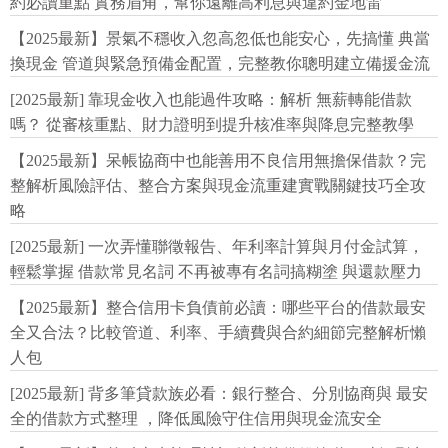
約必讀重點 實務眉角，幫你遠離高利息與違約金地雷
【2025最新】景氣不穩收入忽高忽低也能安心，先搞懂 典當
換現金 管道與緊急預備金配置，完整教你聰明建立備援金流
[2025最新] 靠現金收入也能過件攻略：解析 無薪轉能借款
嗎？ 從審核重點、財力證明到提升核准率與降息完整教學
【2025最新】呆帳協商中也能善用不良信用無擔保借款？完
整解析風險評估、整合方案與現金流重建實戰關鍵技巧全攻
略
[2025最新] 一次弄懂聯徵報告、年利率計算與月付金試算，
輕鬆掌握 借款常見名詞 不再被專有名詞搞糊塗 與還款壓力
【2025最新】整合信用卡負債前必讀：哪些平台的借款最安
全又合法？比較管道、利率、手續費與合約細節完整解析懶
人包
[2025最新] 背多筆貸款族必看：銀行整合、分別協商與 最安
全的借款方式整理 ，降低風險守住信用與現金流安全