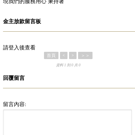
現我們的服務用心 秉持著
金主放款留言板
請登入後查看
首頁
＞＞
<
>
資料 1 到 0 共 0
回覆留言
留言內容: