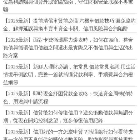
位高利誘騙與個資外洩雷區指南，守住財務安全底線不再被
騙
【2025最新】提前清償車貸前必懂 汽機車借款技巧 避免違約
金、解押延誤與換車賣車資金卡關、信用風險與合約陷阱
【2025最新】面對卡費循環壓力爆表時，如何在協商、整合
負債與循環信用借錢之間選出最實際又不傷信用與生活的出
路方案
【2025最新】新鮮人理財必讀，把常見 借款常見名詞 用生活
情境舉例說明，完整一篇就搞懂貸款利率、手續費與合約權
益細節
【2025最新】即時現金紓困貸款全攻略：快速資金周轉的特
色、用途與申請流程
【2025最新】借貸後如何修復信用？避免衝動借款與無謂分
期，從現在開始控制慾望，逐步修復信用記錄
【2025最新】信用好的一方怎麼申貸？搞懂銀行如何看待夫
妻一方信用不良能借錢嗎的連動風險、聯徵影響與審核重點