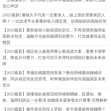
安心申請
[2025最新] 審核久不代表一定要保人，線上借款需要保證人
嗎？ 一次說清平台看重的收入穩定度、信用細節與風險控管
【2025最新】重新檢視小額借貸的定位，不再習慣把備用金
當薪水預支，遠離月光族與循環利息壓力，打造健康現金流
體質
【2025最新】穩定收入族善用軍公教借貸方案，重整卡債學
貸、降低月付壓力，打造可控又有彈性的理財計畫與未來保
障
【2025最新】準備在桃園買預售屋？教你用桃園借錢補頭
期，同步搞定現金流管理、利率風險與伴侶共識協調及未來
支出
【2025最新】搞懂借款逾期流程與補救關鍵，從通知、催
收、協商到訴訟一步看清 借錢後未還會發生什麼事 完整解析
【2025最新】條件差也別任人宰割，有卡債還能再借錢嗎？