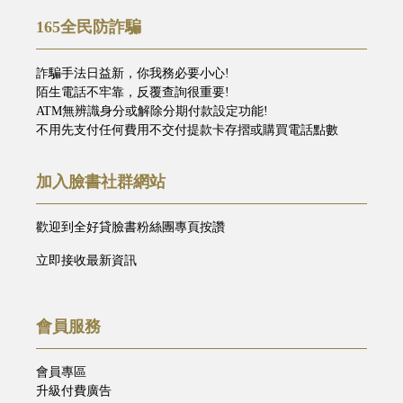
165全民防詐騙
詐騙手法日益新，你我務必要小心!
陌生電話不牢靠，反覆查詢很重要!
ATM無辨識身分或解除分期付款設定功能!
不用先支付任何費用不交付提款卡存摺或購買電話點數
加入臉書社群網站
歡迎到全好貸臉書粉絲團專頁按讚
立即接收最新資訊
會員服務
會員專區
升級付費廣告