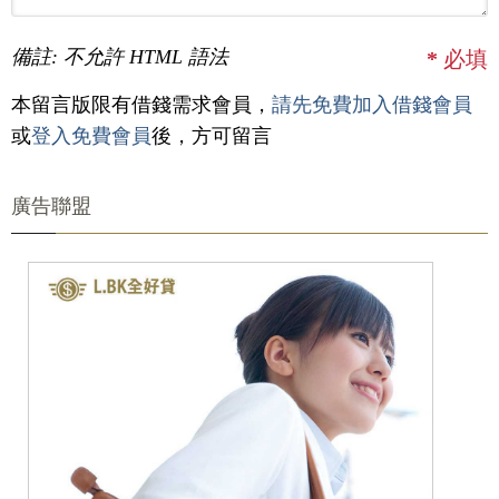
備註: 不允許 HTML 語法
*
必填
本留言版限有借錢需求會員，
請先免費加入借錢會員
或
登入免費會員
後，方可留言
廣告聯盟