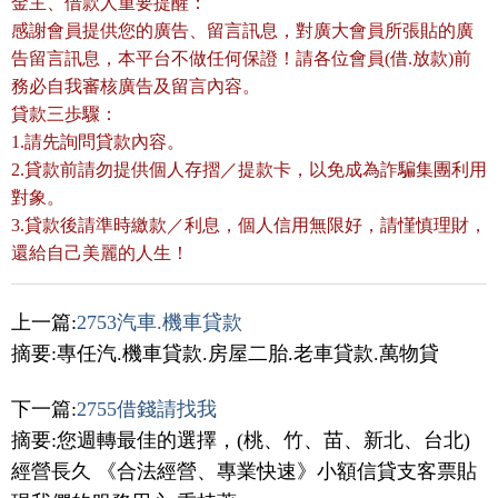
金主、借款人重要提醒：
感謝會員提供您的廣告、留言訊息，對廣大會員所張貼的廣
告留言訊息，本平台不做任何保證！請各位會員(借.放款)前
務必自我審核廣告及留言內容。
貸款三歩驟：
1.請先詢問貸款內容。
2.貸款前請勿提供個人存摺／提款卡，以免成為詐騙集團利用
對象。
3.貸款後請準時繳款／利息，個人信用無限好，請慬慎理財，
還給自己美麗的人生！
上一篇:
2753汽車.機車貸款
摘要:專任汽.機車貸款.房屋二胎.老車貸款.萬物貸
下一篇:
2755借錢請找我
摘要:您週轉最佳的選擇，(桃、竹、苗、新北、台北)
經營長久 《合法經營、專業快速》小額信貸支客票貼