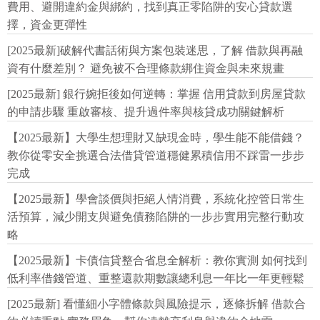
費用、避開違約金與綁約，找到真正零陷阱的安心貸款選
擇，資金更彈性
[2025最新]破解代書話術與方案包裝迷思，了解 借款與再融
資有什麼差別？ 避免被不合理條款綁住資金與未來規畫
[2025最新] 銀行婉拒後如何逆轉：掌握 信用貸款到房屋貸款
的申請步驟 重啟審核、提升過件率與核貸成功關鍵解析
【2025最新】大學生想理財又缺現金時，學生能不能借錢？
教你從零安全挑選合法借貸管道穩健累積信用不踩雷一步步
完成
【2025最新】學會談價與拒絕人情消費，系統化控管日常生
活預算，減少開支與避免債務陷阱的一步步實用完整行動攻
略
【2025最新】卡債信貸整合省息全解析：教你實測 如何找到
低利率借錢管道、重整還款期數讓總利息一年比一年更輕鬆
[2025最新] 看懂細小字體條款與風險提示，逐條拆解 借款合