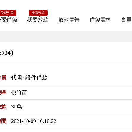
免費刊登
免費刊登
我要借錢
我要放款
放款廣告
借錢需求
會員
734）
代書~證件借款
會員
地區
桃竹苗
放款
30萬
時間
2021-10-09 10:10:22