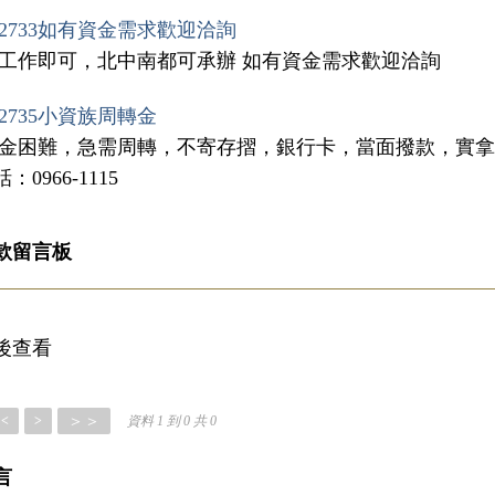
2733如有資金需求歡迎洽詢
有工作即可，北中南都可承辦 如有資金需求歡迎洽詢
2735小資族周轉金
資金困難，急需周轉，不寄存摺，銀行卡，當面撥款，實
0966-1115
款留言板
後查看
＞＞
<
>
資料 1 到 0 共 0
言