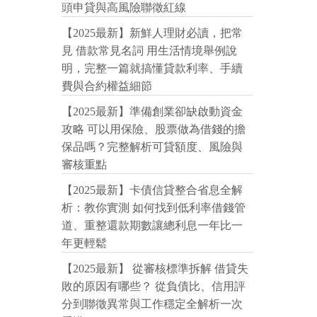
頭申貸與高風險聯徵紅線
【2025最新】新鮮人理財必讀，把常
見 借款常見名詞 用生活情境舉例說
明，完整一篇就搞懂貸款利率、手續
費與合約權益細節
【2025最新】準備創業卻缺啟動資金
攻略 可以用保險、股票做為借錢的擔
保品嗎？完整解析可貸額度、風險與
審核重點
【2025最新】卡債信貸整合省息全解
析：教你實測 如何找到低利率借錢管
道、重整還款期數讓總利息一年比一
年更輕鬆
【2025最新】 從審核標準拆解 借貸失
敗的原因有哪些？ 從負債比、信用評
分到聯徵異常與工作穩定全解析一次