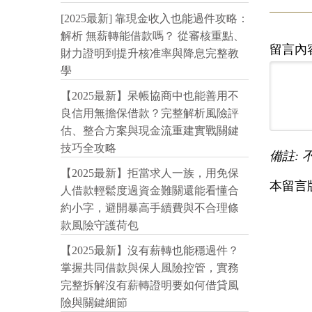
[2025最新] 靠現金收入也能過件攻略：
解析 無薪轉能借款嗎？ 從審核重點、
留言內
財力證明到提升核准率與降息完整教
學
【2025最新】呆帳協商中也能善用不
良信用無擔保借款？完整解析風險評
估、整合方案與現金流重建實戰關鍵
技巧全攻略
備註: 
【2025最新】拒當求人一族，用免保
本留言
人借款輕鬆度過資金難關還能看懂合
約小字，避開暴高手續費與不合理條
款風險守護荷包
【2025最新】沒有薪轉也能穩過件？
掌握共同借款與保人風險控管，實務
完整拆解沒有薪轉證明要如何借貸風
險與關鍵細節