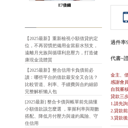
E7借錢
【2025最新】重新檢視小額借貸的定
過件率9
位，不再習慣把備用金當薪水預支，
遠離月光族與循環利息壓力，打造健
代書~證件
康現金流體質
【2025最新】整合信用卡負債前必
金主、
讀：哪些平台的借款最安全又合法？
感謝會
比較管道、利率、手續費與合約細節
自我審
完整解析懶人包
貸款三
[2025最新] 整合卡債與帳單前先搞懂
1.請先
小額借款該怎麼選 ，掌握利率與期數
2.貸
搭配、降低月付壓力與違約風險、守
3.貸
住信用