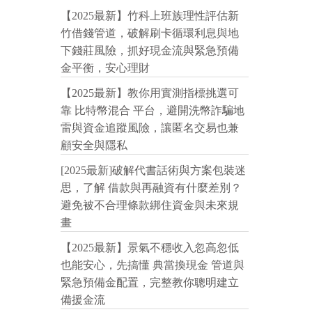
【2025最新】竹科上班族理性評估新
竹借錢管道，破解刷卡循環利息與地
下錢莊風險，抓好現金流與緊急預備
金平衡，安心理財
【2025最新】教你用實測指標挑選可
靠 比特幣混合 平台，避開洗幣詐騙地
雷與資金追蹤風險，讓匿名交易也兼
顧安全與隱私
[2025最新]破解代書話術與方案包裝迷
思，了解 借款與再融資有什麼差別？
避免被不合理條款綁住資金與未來規
畫
【2025最新】景氣不穩收入忽高忽低
也能安心，先搞懂 典當換現金 管道與
緊急預備金配置，完整教你聰明建立
備援金流