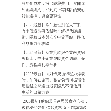
與年化成本，揪出隱藏費用、避開違
約金與綁約，找到真正零陷阱的安心
貸款選擇，資金更彈性
【2025最新】條件差也別任人宰割，
有卡債還能再借錢嗎？解析代辦話
術、隱藏成本與安全申貸重點、降低
利息壓力全攻略
【2025最新】商業貸款與企業融資完
整指南：中小企業即時資金週轉、條
件、流程與利率分析
【2025最新】面對卡費循環壓力爆表
時，如何在協商、整合負債與循環信
用借錢之間選出最實際又不傷信用與
生活的出路方案
[2025最新] 盤點常見迷思與實測心法，
教你穩健強化 借款資格 又不踩頻繁多