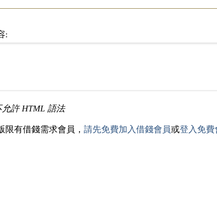
容:
不允許 HTML 語法
版限有借錢需求會員，
請先免費加入借錢會員
或
登入免費