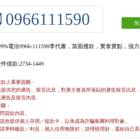
0966111590
加
9%電洽0966-111590李代書，當面撥款，實拿實點，強力過件
借款:2734-1449
借款人重要提醒：
員提供您的廣告、留言訊息，對廣大會員所張貼的廣告留言訊息，本
核廣告及留言內容。
歩驟：
詢問貸款內容。
款前請勿提供個人存摺／提款卡，以免成為詐騙集團利用對象。
款後請準時繳款／利息，個人信用無限好，請慬慎理財，還給自己