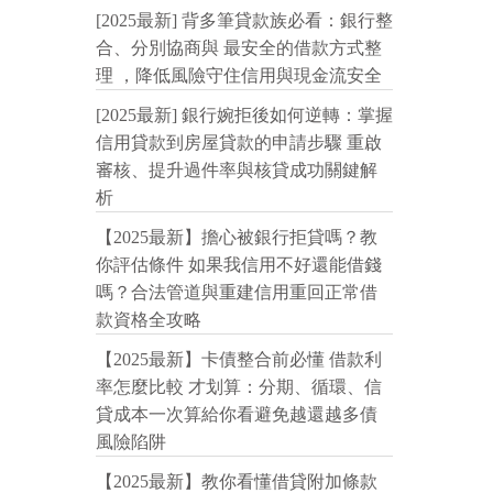
[2025最新] 背多筆貸款族必看：銀行整
合、分別協商與 最安全的借款方式整
理 ，降低風險守住信用與現金流安全
[2025最新] 銀行婉拒後如何逆轉：掌握
信用貸款到房屋貸款的申請步驟 重啟
審核、提升過件率與核貸成功關鍵解
析
【2025最新】擔心被銀行拒貸嗎？教
你評估條件 如果我信用不好還能借錢
嗎？合法管道與重建信用重回正常借
款資格全攻略
【2025最新】卡債整合前必懂 借款利
率怎麼比較 才划算：分期、循環、信
貸成本一次算給你看避免越還越多債
風險陷阱
【2025最新】教你看懂借貸附加條款