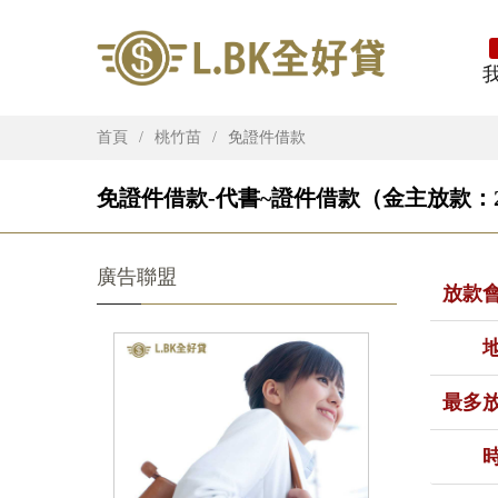
首頁
桃竹苗
免證件借款
免證件借款-代書~證件借款（金主放款：2
廣告聯盟
放款
最多