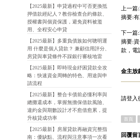
【2025最新】申貸過程中可否更換抵
上一篇:
押借款經紀人？教你檢查合約條款、
摘要:
授權書與個資保護，避免資料被濫
用、全程安心申貸
下一篇:
【2025最新】多重負債族如何聰明運
摘要:
用 什麼是個人貸款？ 兼顧信用評分、
款，電話：
房貸與車貸條件不踩銀行審核地雷
【2025最新】即時現金紓困貸款全攻
金主放
略：快速資金周轉的特色、用途與申
請流程
【2025最新】整合卡債前必懂利率與
請登入
總攤還成本，掌握無擔保借款風險、
違約金與期數設計才不愈借愈累，提
升核貸成功率
首頁
【2025最新】房屋貸款再融資完整指
回覆留
南：優缺點、流程與注意事項一次看