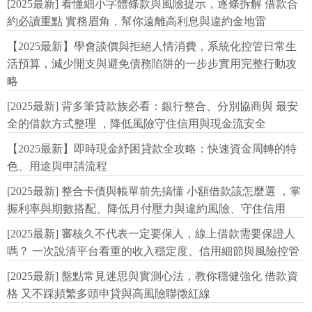
[2025最新] 看懂細小字體條款與風險提示，逐條拆解 借款合
約必讀重點 實務眉角，幫你遠離高利息與違約金地雷
【2025最新】學會談價與拒絕人情消費，系統化控管日常生
活預算，減少開支與避免債務陷阱的一步步實用完整行動攻
略
[2025最新] 背多筆貸款族必看：銀行整合、分別協商與 最安
全的借款方式整理 ，降低風險守住信用與現金流安全
【2025最新】即時現金紓困貸款全攻略：快速資金周轉的特
色、用途與申請流程
[2025最新] 整合卡債與帳單前先搞懂 小額借款該怎麼選 ，掌
握利率與期數搭配、降低月付壓力與違約風險、守住信用
[2025最新] 審核久不代表一定要保人，線上借款需要保證人
嗎？ 一次說清平台看重的收入穩定度、信用細節與風險控管
[2025最新] 盤點常見迷思與實測心法，教你穩健強化 借款資
格 又不踩頻繁多頭申貸與高風險聯徵紅線