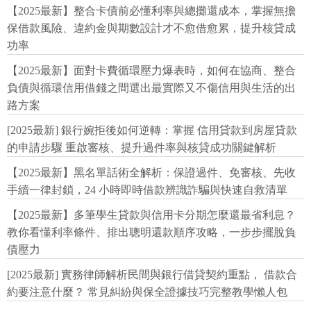
【2025最新】整合卡債前必懂利率與總攤還成本，掌握無擔
保借款風險、違約金與期數設計才不愈借愈累，提升核貸成
功率
【2025最新】面對卡費循環壓力爆表時，如何在協商、整合
負債與循環信用借錢之間選出最實際又不傷信用與生活的出
路方案
[2025最新] 銀行婉拒後如何逆轉：掌握 信用貸款到房屋貸款
的申請步驟 重啟審核、提升過件率與核貸成功關鍵解析
【2025最新】黑名單話術全解析：保證過件、免審核、先收
手續一律封鎖，24 小時即時借款辨識詐騙與快速自救清單
【2025最新】多筆學生貸款與信用卡分期怎麼還最省利息？
教你看懂利率條件、排出聰明還款順序攻略，一步步擺脫負
債壓力
[2025最新] 實務律師解析民間與銀行借貸契約重點， 借款合
約要注意什麼？ 常見糾紛與保全證據技巧完整教學懶人包