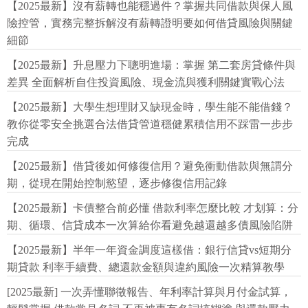
【2025最新】沒有薪轉也能穩過件？掌握共同借款與保人風
險控管，實務完整拆解沒有薪轉證明要如何借貸風險與關鍵
細節
【2025最新】升息壓力下聰明進場：掌握 第二套房貸條件與
差異 全面解析自住投資風險、現金流與獲利關鍵實戰心法
【2025最新】大學生想理財又缺現金時，學生能不能借錢？
教你從零安全挑選合法借貸管道穩健累積信用不踩雷一步步
完成
【2025最新】借貸後如何修復信用？避免衝動借款與無謂分
期，從現在開始控制慾望，逐步修復信用記錄
【2025最新】卡債整合前必懂 借款利率怎麼比較 才划算：分
期、循環、信貸成本一次算給你看避免越還越多債風險陷阱
【2025最新】半年一年資金調度這樣借：銀行信貸vs短期分
期貸款 利率手續費、總還款金額與違約風險一次精算教學
[2025最新] 一次弄懂聯徵報告、年利率計算與月付金試算，