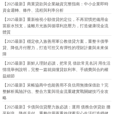
【2025最新】商業貸款與企業融資完整指南：中小企業即時
資金週轉、條件、流程與利率分析
【2025最新】重新檢視小額借貸的定位，不再習慣把備用金
當薪水預支，遠離月光族與循環利息壓力，打造健康現金流
體質
【2025最新】穩定收入族善用軍公教借貸方案，重整卡債學
貸、降低月付壓力，打造可控又有彈性的理財計畫與未來保
障
【2025最新】新鮮人理財必讀，把常見 借款常見名詞 用生活
情境舉例說明，完整一篇就搞懂貸款利率、手續費與合約權
益細節
【2025最新】呆帳協商中也能善用不良信用無擔保借款？完
整解析風險評估、整合方案與現金流重建實戰關鍵技巧全攻
略
【2025最新】卡債與信貸壓力族必讀：運用 債務合併貸款 攤
平利息、降低月付、重整信用再重啟儲蓄安心生活打造穩健