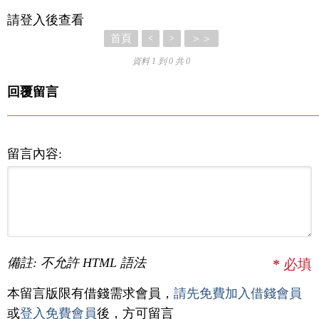
請登入後查看
首頁
＞＞
<
>
資料 1 到 0 共 0
回覆留言
留言內容:
備註: 不允許 HTML 語法
*
必填
本留言版限有借錢需求會員，
請先免費加入借錢會員
或
登入免費會員
後，方可留言