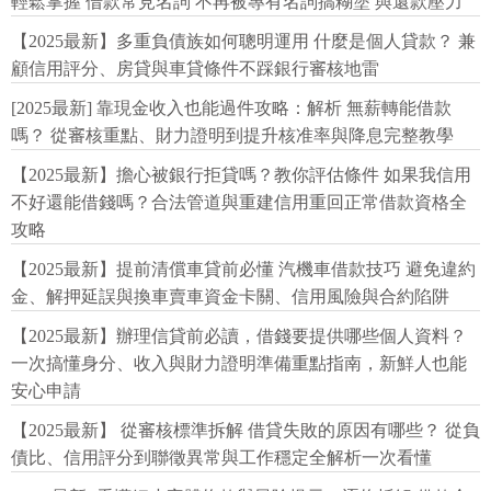
輕鬆掌握 借款常見名詞 不再被專有名詞搞糊塗 與還款壓力
【2025最新】多重負債族如何聰明運用 什麼是個人貸款？ 兼
顧信用評分、房貸與車貸條件不踩銀行審核地雷
[2025最新] 靠現金收入也能過件攻略：解析 無薪轉能借款
嗎？ 從審核重點、財力證明到提升核准率與降息完整教學
【2025最新】擔心被銀行拒貸嗎？教你評估條件 如果我信用
不好還能借錢嗎？合法管道與重建信用重回正常借款資格全
攻略
【2025最新】提前清償車貸前必懂 汽機車借款技巧 避免違約
金、解押延誤與換車賣車資金卡關、信用風險與合約陷阱
【2025最新】辦理信貸前必讀，借錢要提供哪些個人資料？
一次搞懂身分、收入與財力證明準備重點指南，新鮮人也能
安心申請
【2025最新】 從審核標準拆解 借貸失敗的原因有哪些？ 從負
債比、信用評分到聯徵異常與工作穩定全解析一次看懂