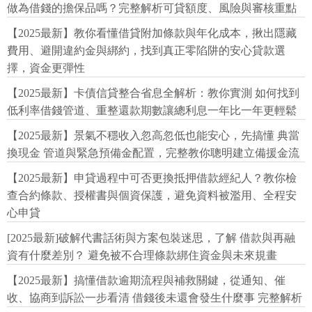
做為借錢的擔保品嗎？完整解析可貸額度、風險與審核重點
【2025最新】教你看懂借貸附加條款與年化成本，揪出隱藏
費用、避開違約金與綁約，找到真正零陷阱的安心貸款選
擇，資金更彈性
【2025最新】卡債信貸整合省息全解析：教你實測 如何找到
低利率借錢管道、重整還款期數讓總利息一年比一年更輕鬆
【2025最新】景氣不穩收入忽高忽低也能安心，先搞懂 典當
換現金 管道與緊急預備金配置，完整教你聰明建立備援金流
【2025最新】申貸過程中可否更換抵押借款經紀人？教你檢
查合約條款、授權書與個資保護，避免資料被濫用、全程安
心申貸
[2025最新]破解代書話術與方案包裝迷思，了解 借款與再融
資有什麼差別？ 避免被不合理條款綁住資金與未來規畫
【2025最新】搞懂借款逾期流程與補救關鍵，從通知、催
收、協商到訴訟一步看清 借錢後未還會發生什麼事 完整解析