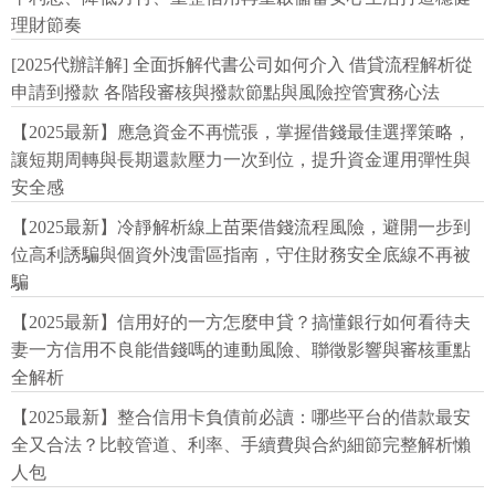
理財節奏
[2025代辦詳解] 全面拆解代書公司如何介入 借貸流程解析從
申請到撥款 各階段審核與撥款節點與風險控管實務心法
【2025最新】應急資金不再慌張，掌握借錢最佳選擇策略，
讓短期周轉與長期還款壓力一次到位，提升資金運用彈性與
安全感
【2025最新】冷靜解析線上苗栗借錢流程風險，避開一步到
位高利誘騙與個資外洩雷區指南，守住財務安全底線不再被
騙
【2025最新】信用好的一方怎麼申貸？搞懂銀行如何看待夫
妻一方信用不良能借錢嗎的連動風險、聯徵影響與審核重點
全解析
【2025最新】整合信用卡負債前必讀：哪些平台的借款最安
全又合法？比較管道、利率、手續費與合約細節完整解析懶
人包