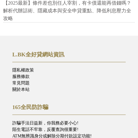
【2025最新】條件差也別任人宰割，有卡債還能再借錢嗎？
解析代辦話術、隱藏成本與安全申貸重點、降低利息壓力全
攻略
L.BK全好貸網站資訊
隱私權政策
服務條款
常見問題
關於本站
165全民防詐騙
詐騙手法日益新，你我務必要小心!
陌生電話不牢靠，反覆查詢很重要!
ATM無辨識身分或解除分期付款設定功能!