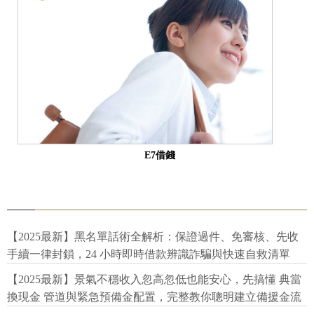
E7借錢
【2025最新】黑名單話術全解析：保證過件、免審核、先收
手續一律封鎖，24 小時即時借款辨識詐騙與快速自救清單
【2025最新】景氣不穩收入忽高忽低也能安心，先搞懂 典當
換現金 管道與緊急預備金配置，完整教你聰明建立備援金流