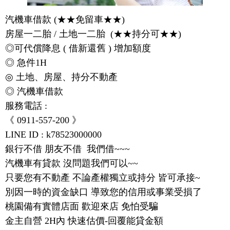
汽機車借款 (★★免留車★★)

房屋一二胎 / 土地一二胎  (★★持分可★★)

◎可代償降息 ( 借新還舊 ) 增加額度

◎ 急件1H

◎ 土地、房屋、持分不動產

◎ 汽機車借款 

服務電話 :  

《 0911-557-200 》      

LINE ID : k78523000000

銀行不借 朋友不借  我們借~~~

汽機車有貸款 沒問題我們可以~~

只要您有不動產 不論產權獨立或持分 皆可承接~

別因一時的資金缺口 導致您的信用或事業受損了

桃園備有實體店面 歡迎來店 免怕受騙

金主自營 2H內 快速估價-回覆能貸金額
