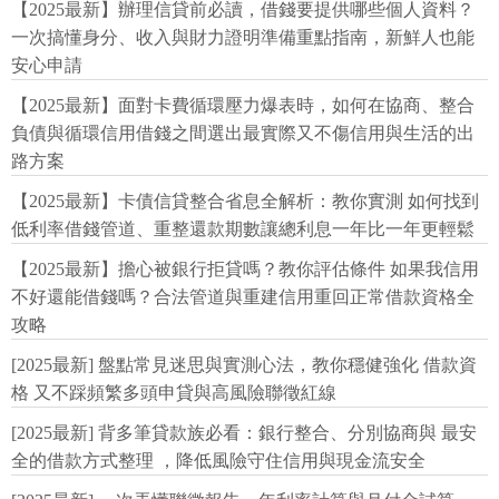
【2025最新】辦理信貸前必讀，借錢要提供哪些個人資料？
一次搞懂身分、收入與財力證明準備重點指南，新鮮人也能
安心申請
【2025最新】面對卡費循環壓力爆表時，如何在協商、整合
負債與循環信用借錢之間選出最實際又不傷信用與生活的出
路方案
【2025最新】卡債信貸整合省息全解析：教你實測 如何找到
低利率借錢管道、重整還款期數讓總利息一年比一年更輕鬆
【2025最新】擔心被銀行拒貸嗎？教你評估條件 如果我信用
不好還能借錢嗎？合法管道與重建信用重回正常借款資格全
攻略
[2025最新] 盤點常見迷思與實測心法，教你穩健強化 借款資
格 又不踩頻繁多頭申貸與高風險聯徵紅線
[2025最新] 背多筆貸款族必看：銀行整合、分別協商與 最安
全的借款方式整理 ，降低風險守住信用與現金流安全