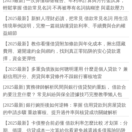
[2025最新] 一次弄懂聯徵報告、年利率計算與月付金試算，
輕鬆掌握 借款常見名詞 不再被專有名詞搞糊塗 與還款壓力
【2025最新】新鮮人理財必讀，把常見 借款常見名詞 用生活
情境舉例說明，完整一篇就搞懂貸款利率、手續費與合約權
益細節
【2025最新】教你看懂借貸附加條款與年化成本，揪出隱藏
費用、避開違約金與綁約，找到真正零陷阱的安心貸款選
擇，資金更彈性
【2025最新】多重負債族如何聰明運用 什麼是個人貸款？ 兼
顧信用評分、房貸與車貸條件不踩銀行審核地雷
[2025最新] 實務律師解析民間與銀行借貸契約重點， 借款合
約要注意什麼？ 常見糾紛與保全證據技巧完整教學懶人包
[2025最新] 銀行婉拒後如何逆轉：掌握 信用貸款到房屋貸款
的申請步驟 重啟審核、提升過件率與核貸成功關鍵解析
【2025最新】卡債整合前必懂 借款利率怎麼比較 才划算：分
期、循環、信貸成本一次算給你看避免越還越多債風險陷阱