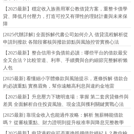
【2025最新】穩定收入族善用軍公教借貸方案，重整卡債學
貸、降低月付壓力，打造可控又有彈性的理財計畫與未來保
障
[2025代辦詳解] 全面拆解代書公司如何介入 借貸流程解析從
申請到撥款 各階段審核與撥款節點與風險控管實務心法
【2025最新】整合信用卡負債前必讀：哪些平台的借款最安
全又合法？比較管道、利率、手續費與合約細節完整解析懶
人包
[2025最新] 看懂細小字體條款與風險提示，逐條拆解 借款合
約必讀重點 實務眉角，幫你遠離高利息與違約金地雷
【2025最新】升息壓力下聰明進場：掌握 第二套房貸條件與
差異 全面解析自住投資風險、現金流與獲利關鍵實戰心法
[2025最新] 靠現金收入也能過件攻略：解析 無薪轉能借款
嗎？ 從審核重點、財力證明到提升核准率與降息完整教學
【2025最新】申貸過程中可否更換抵押借款經紀人？教你檢