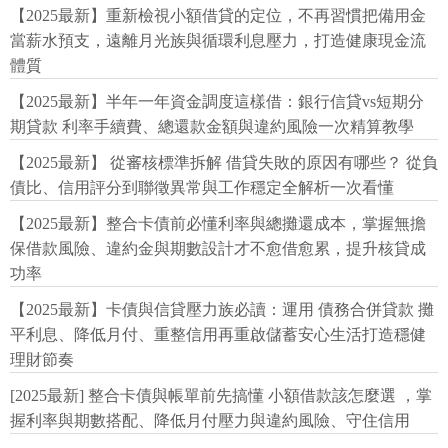
【2025最新】重新檢視小額借貸的定位，不再習慣把備用金
當薪水預支，遠離月光族與循環利息壓力，打造健康現金流
體質
【2025最新】半年一年資金調度這樣借：銀行信貸vs短期分
期貸款 利率手續費、總還款金額與違約風險一次精算教學
【2025最新】 從審核標準拆解 借貸失敗的原因有哪些？ 從負
債比、信用評分到聯徵異常與工作穩定全解析一次看懂
【2025最新】整合卡債前必懂利率與總攤還成本，掌握無擔
保借款風險、違約金與期數設計才不愈借愈累，提升核貸成
功率
【2025最新】卡債與信貸壓力族必讀：運用 債務合併貸款 攤
平利息、降低月付、重整信用再重啟儲蓄安心生活打造穩健
理財節奏
[2025最新] 整合卡債與帳單前先搞懂 小額借款該怎麼選 ，掌
握利率與期數搭配、降低月付壓力與違約風險、守住信用