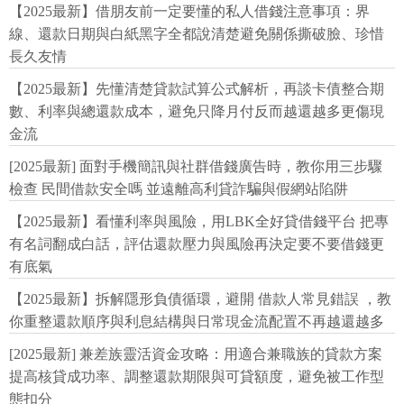
【2025最新】借朋友前一定要懂的私人借錢注意事項：界
線、還款日期與白紙黑字全都說清楚避免關係撕破臉、珍惜
長久友情
【2025最新】先懂清楚貸款試算公式解析，再談卡債整合期
數、利率與總還款成本，避免只降月付反而越還越多更傷現
金流
[2025最新] 面對手機簡訊與社群借錢廣告時，教你用三步驟
檢查 民間借款安全嗎 並遠離高利貸詐騙與假網站陷阱
【2025最新】看懂利率與風險，用LBK全好貸借錢平台 把專
有名詞翻成白話，評估還款壓力與風險再決定要不要借錢更
有底氣
【2025最新】拆解隱形負債循環，避開 借款人常見錯誤 ，教
你重整還款順序與利息結構與日常現金流配置不再越還越多
[2025最新] 兼差族靈活資金攻略：用適合兼職族的貸款方案
提高核貸成功率、調整還款期限與可貸額度，避免被工作型
態扣分