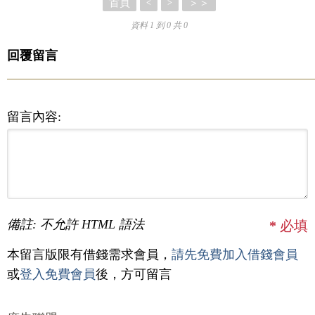
首頁
＞＞
<
>
資料 1 到 0 共 0
回覆留言
留言內容:
備註: 不允許 HTML 語法
*
必填
本留言版限有借錢需求會員，
請先免費加入借錢會員
或
登入免費會員
後，方可留言