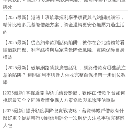
綁死
【2025最新】港邊上班族掌握利率手續費與合約關鍵細節，
精算比較多元基隆借錢方案，資金週轉更安心無壓力過生活
的
【2025最新】從合約條款到話術陷阱，教你在台北借錢前看
懂借款門檻、利率結構與店家背景降低風險、實際保障自身
權益
【2025最新】破解網路貸款廣告話術， 網路借款有哪些該注
意的陷阱？ 避開高利率與暴力催收完整自保指南一步到位教
學
[2025最新] 掌握避開高額手續費關鍵，教你在 借款平台如何
挑選最安全？同時看懂免保人方案條款與風險評估重點
[2025最新] 提升額度與降息實戰攻略：薪資轉帳戶借款有什
麼好處？從薪轉證明到信用評分一次解析與注意事項完整懶
人包