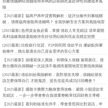
別被借錢網站借錢很簡單嗎的話術綁死還款彈性與總成本風
險
【2025最新】協商戶再申貸實戰解析：從評估條件到審核關
鍵， 債務協商後能再借錢嗎？ 全面拆解安全方案與風險地雷
[2025最新] 急用資金族必看，掌握 借款人常見錯誤 清單避開
高利溢繳風險還能維持良好信用紀錄與現金流穩定狀態
[2025最新] 比較銀行信貸、P2P與民間 借款平台 優缺點與審
核條件，挑出最適合自己資金需求的安心方案
【2025最新】搞懂當保人風險：有聯保人借錢 逾期責任、債
務分攤與自保關鍵一次說清不傷感情避開地雷完整指南揭秘
[2025最新] 借款糾紛風險解析：面對朋友失聯，借錢給朋友
該怎麼保障自己 才能蒐證、提告並提高成功討回機會？
【2025最新】擺脫卡費壓力翻身實用攻略：避開 小額貸款常
見錯誤 ，一步一步學會整合負債重整帳單找回財務主導權
【2025最新】看到秒核准先停手，學會查照與比對資訊，申