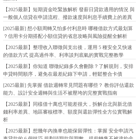
【2025最新】短期資金吃緊族解析 發薪日貸款適用的情況 與
一般個人信貸在申請流程、撥款速度與利息手續費上的差異
[2025最新] 想小額周轉又怕多付利息時 哪種借款方式最划算
？信用卡分期搭配小額信貸的省息攻略與風險提醒全解析
【2025最新】整理收入聯徵與支出後，運用 5 種安全又快速
的借款方式 提高過件率、利率談判底氣的實戰完整教學
【2025最新】你知道 聯徵紀錄多久會刪除？了解規則，安排
申貸時間順序，避免在最差紀錄下申請，輕鬆整合卡債
[2025最新] 先掌握 借款週轉常見問題有哪些？ 教你評估還款
能力、設計安全週轉與生活不被壓垮的完整實戰指南
【2025最新】同樣借十萬也可能差很大，拆解台北與新北借
錢利率差異、地區審核標準、額度與還款彈性全方位實戰解
析
【2025最新】想幾年內換車也能保留彈性：掌握 安全申請汽
車貸款的 6 個技巧 規劃頭期款與期數、提前轉售不被違約金