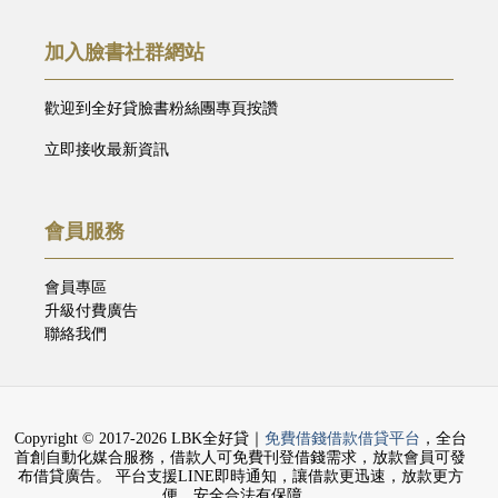
加入臉書社群網站
歡迎到全好貸臉書粉絲團專頁按讚
立即接收最新資訊
會員服務
會員專區
升級付費廣告
聯絡我們
Copyright © 2017-2026 LBK全好貸｜
免費借錢借款借貸平台
，全台
首創自動化媒合服務，借款人可免費刊登借錢需求，放款會員可發
布借貸廣告。 平台支援LINE即時通知，讓借款更迅速，放款更方
便，安全合法有保障。