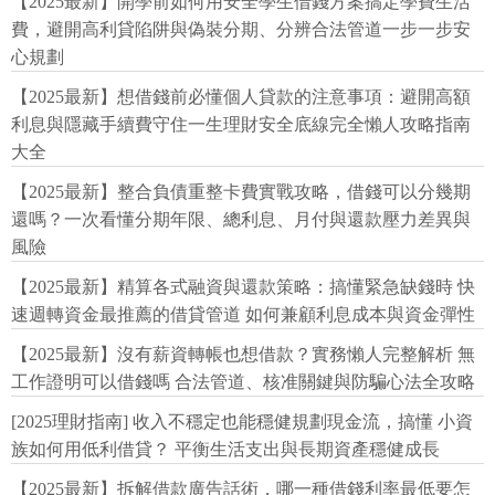
【2025最新】開學前如何用安全學生借錢方案搞定學費生活
費，避開高利貸陷阱與偽裝分期、分辨合法管道一步一步安
心規劃
【2025最新】想借錢前必懂個人貸款的注意事項：避開高額
利息與隱藏手續費守住一生理財安全底線完全懶人攻略指南
大全
【2025最新】整合負債重整卡費實戰攻略，借錢可以分幾期
還嗎？一次看懂分期年限、總利息、月付與還款壓力差異與
風險
【2025最新】精算各式融資與還款策略：搞懂緊急缺錢時 快
速週轉資金最推薦的借貸管道 如何兼顧利息成本與資金彈性
【2025最新】沒有薪資轉帳也想借款？實務懶人完整解析 無
工作證明可以借錢嗎 合法管道、核准關鍵與防騙心法全攻略
[2025理財指南] 收入不穩定也能穩健規劃現金流，搞懂 小資
族如何用低利借貸？ 平衡生活支出與長期資產穩健成長
【2025最新】拆解借款廣告話術，哪一種借錢利率最低要怎