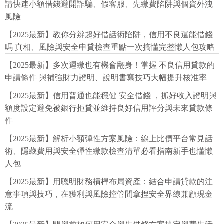
請快速小額借錢避開詐騙、假客服、先繳費陷阱與個資外洩
風險
【2025最新】教你分辨超好借話術陷阱，信用不良還能借錢
嗎 真相、風險與安全申貸檢查重點一次搞懂完整懶人包攻略
【2025最新】多次遲繳也有機會翻身！掌握 不良信用貸款的
申請條件 與補強財力證明、說明書寫技巧大幅提升核准率
【2025最新】信用普通也能穩健 安全借錢 ，抓好收入證明與
額度設定避免被銀行拒貸並維持良好信用評分與未來貸款條
件
【2025最新】解析小額彈性方案風險：線上比價平台常見話
術、隱藏費用與安全彈性繳款檢查清單必看指南新手也懂懶
人包
【2025最新】用聰明財務槓桿布局資產：結合申請貸款的注
意事項與技巧，在獲利與風險控管間拿捏安全界線兼顧現金
流