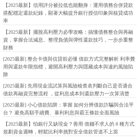
【2025最新】信用評分被拉低也能翻身：運用債務合併貸款
搭配穩定還款紀錄，顯著大幅提升銀行授信印象與核貸成功
率
【2025最新】擺脫高利壓力必學攻略：搞懂債務整合與再融
資，掌握合法減息、整理負債與彈性還款技巧，一步步重整
財務
[2025最新] 整合卡債與信貸前必懂 借款方式完整解析 利率費
用與還款年限指標，避開高利壓力與隱藏成本與違約風險陷
阱
[2025最新] 先用現金流試算與風險檢查表判斷自己是否適合
借款再融資完整流程 ，從利息成本到還款壓力一次算清楚
[2025最新] 小心借款陷阱：掌握 如何分辨借款詐騙與合法平
台？ 避免高額手續費、暴利利息與霸王條款全面風險
【2025最新】怕銀行又缺現金？善用 借錢不求人的 8 種方式
規劃資金週轉，輕鬆比利率挑對安全借款管道不上當