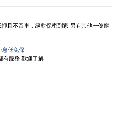
抵押且不留車，絕對保密到家 另有其他一條龍
款/息低免保
都有服務 歡迎了解