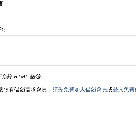
言
容:
不允許 HTML 語法
版限有借錢需求會員，
請先免費加入借錢會員
或
登入免費