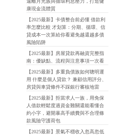
遠離月光族與循環利息壓力，打造健
康現金流體質
【2025最新】卡債整合前必懂 借款利
率怎麼比較 才划算：分期、循環、信
貸成本一次算給你看避免越還越多債
風險陷阱
【2025最新】房屋貸款再融資完整指
南：優缺點、流程與注意事項一次看
【2025最新】多重負債族如何聰明運
用 什麼是個人貸款？ 兼顧信用評分、
房貸與車貸條件不踩銀行審核地雷
【2025最新】拒當求人一族，用免保
人借款輕鬆度過資金難關還能看懂合
約小字，避開暴高手續費與不合理條
款風險守護荷包
【2025最新】景氣不穩收入忽高忽低