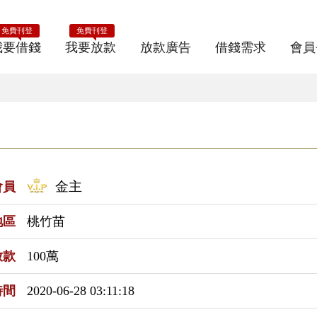
免費刊登
免費刊登
我要借錢
我要放款
放款廣告
借錢需求
會員
金主
會員
地區
桃竹苗
放款
100萬
時間
2020-06-28 03:11:18