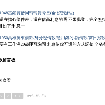
1948當鋪質借周轉轉貸降息(全省皆辦理)
你還在擔心條件差，還在借高利息的嗎 不限職業，完全無
目如下:利息一
1950高雄屏東借款/身分證借款/急用錢/小額借款/當日撥
只要有工作滿20歲即可詢問 利息依你可還的方式調整 全省
款留言板
後查看
＞＞
<
>
資料 1 到 0 共 0