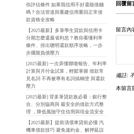
回覆留
你評估條件 如果我信用不好還能借錢
嗎？合法管道與重建信用重回正常借
款資格全攻略
留言內
【2025最新】多筆學生貸款與信用卡
分期怎麼還最省利息？教你看懂利率
條件、排出聰明還款順序攻略，一步
步擺脫負債壓力
[2025最新] 一次弄懂聯徵報告、年利率
計算與月付金試算，輕鬆掌握 借款常
備註: 
見名詞 不再被專有名詞搞糊塗 與還款
壓力
本留言
[2025最新] 背多筆貸款族必看：銀行整
合、分別協商與 最安全的借款方式整
理 ，降低風險守住信用與現金流安全
【2025最新】提前清償車貸前必懂 汽
機車借款技巧 避免違約金、解押延誤