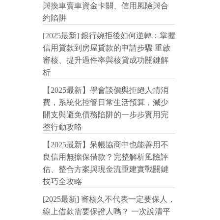
與換車賣車資金卡關、信用風險與合
約陷阱
[2025最新] 銀行婉拒後如何逆轉：掌握
信用貸款到房屋貸款的申請步驟 重啟
審核、提升過件率與核貸成功關鍵解
析
【2025最新】學會談價與拒絕人情消
費，系統化控管日常生活預算，減少
開支與避免債務陷阱的一步步實用完
整行動攻略
【2025最新】呆帳協商中也能善用不
良信用無擔保借款？完整解析風險評
估、整合方案與現金流重建實戰關鍵
技巧全攻略
[2025最新] 審核久不代表一定要保人，
線上借款需要保證人嗎？ 一次說清平