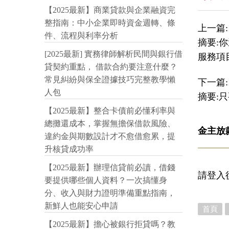
【2025最新】商業貸款與企業融資完
整指南：中小企業即時資金週轉、條
上一篇:
件、流程與利率分析
摘要:
[2025最新] 實務律師解析民間與銀行借
服務項
貸契約重點， 借款合約要注意什麼？
常見糾紛與保全證據技巧完整教學懶
下一篇:
人包
摘要:
【2025最新】整合卡債前必懂利率與
總攤還成本，掌握無擔保借款風險、
金主放
違約金與期數設計才不愈借愈累，提
升核貸成功率
【2025最新】辦理信貸前必讀，借錢
請登入
要提供哪些個人資料？一次搞懂身
分、收入與財力證明準備重點指南，
新鮮人也能安心申請
首頁
【2025最新】擔心被銀行拒貸嗎？教