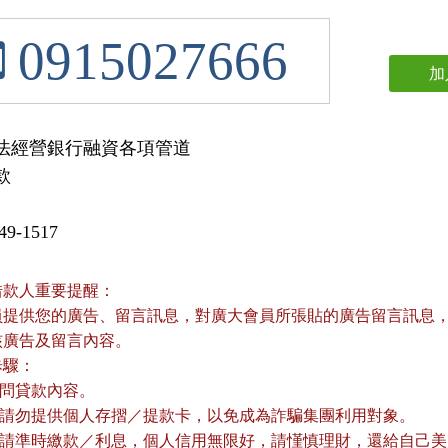
0915027666
加
法經營銀行融資各項管道

款
9-1517
借款人重要提醒：
員提供您的廣告、留言訊息，對廣大會員所張貼的廣告留言訊息，本
核廣告及留言內容。
歩驟：
詢問貸款內容。
款前請勿提供個人存摺／提款卡，以免成為詐騙集團利用對象。
款後請準時繳款／利息，個人信用無限好，請慬慎理財，還給自己