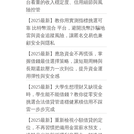
台看重的收入穩定度、信用細節與風
險控管
【2025最新】教你用實測指標挑選可
靠 比特幣混合 平台，避開洗幣詐騙地
雷與資金追蹤風險，讓匿名交易也兼
顧安全與隱私
【2025最新】應急資金不再慌張，掌
握借錢最佳選擇策略，讓短期周轉與
長期還款壓力一次到位，提升資金運
用彈性與安全感
【2025最新】大學生想理財又缺現金
時，學生能不能借錢？教你從零安全
挑選合法借貸管道穩健累積信用不踩
雷一步步完成
【2025最新】重新檢視小額借貸的定
位，不再習慣把備用金當薪水預支，