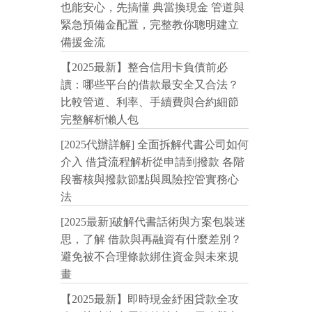
也能安心，先搞懂 典當換現金 管道與
緊急預備金配置，完整教你聰明建立
備援金流
【2025最新】整合信用卡負債前必
讀：哪些平台的借款最安全又合法？
比較管道、利率、手續費與合約細節
完整解析懶人包
[2025代辦詳解] 全面拆解代書公司如何
介入 借貸流程解析從申請到撥款 各階
段審核與撥款節點與風險控管實務心
法
[2025最新]破解代書話術與方案包裝迷
思，了解 借款與再融資有什麼差別？
避免被不合理條款綁住資金與未來規
畫
【2025最新】即時現金紓困貸款全攻