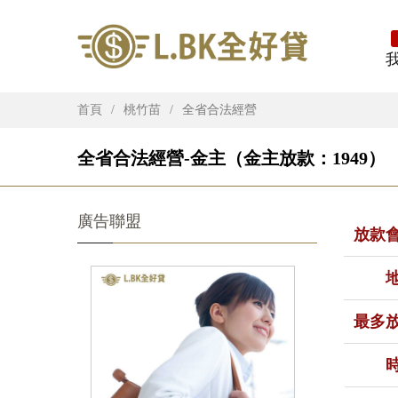
首頁
桃竹苗
全省合法經營
全省合法經營-金主（金主放款：1949）
廣告聯盟
放款
最多