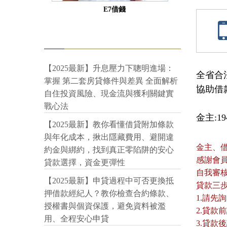
E7借錢
【2025最新】升息壓力下聰明進場：
全省合
掌握 第二套房貸條件與差異 全面解析
協助借
自住投資風險、現金流與獲利關鍵實
戰心法
金主:194
【2025最新】教你看懂借貸附加條款
與年化成本，揪出隱藏費用、避開違
金主、
約金與綁約，找到真正零陷阱的安心
感謝會
貸款選擇，資金更彈性
自我審
【2025最新】申貸過程中可否更換抵
貸款三
押借款經紀人？教你檢查合約條款、
1.請先
授權書與個資保護，避免資料被濫
2.貸
用、全程安心申貸
3.貸