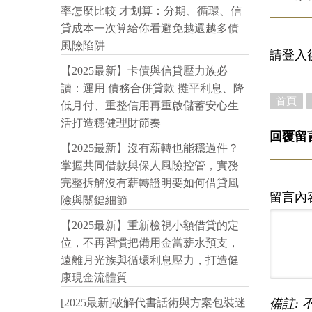
率怎麼比較 才划算：分期、循環、信
貸成本一次算給你看避免越還越多債
風險陷阱
請登入
【2025最新】卡債與信貸壓力族必
讀：運用 債務合併貸款 攤平利息、降
首頁
低月付、重整信用再重啟儲蓄安心生
活打造穩健理財節奏
回覆留
【2025最新】沒有薪轉也能穩過件？
掌握共同借款與保人風險控管，實務
完整拆解沒有薪轉證明要如何借貸風
留言內
險與關鍵細節
【2025最新】重新檢視小額借貸的定
位，不再習慣把備用金當薪水預支，
遠離月光族與循環利息壓力，打造健
康現金流體質
備註: 
[2025最新]破解代書話術與方案包裝迷