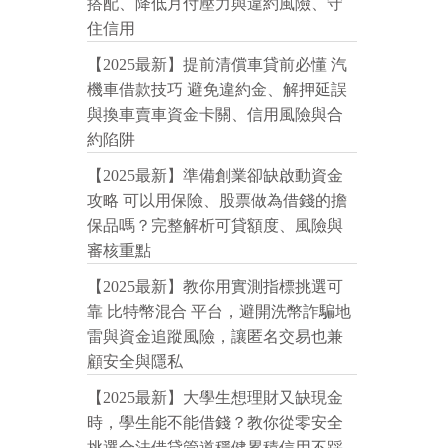
搭配、降低月付壓力與違約風險、守
住信用
【2025最新】提前清償車貸前必懂 汽
機車借款技巧 避免違約金、解押延誤
與換車賣車資金卡關、信用風險與合
約陷阱
【2025最新】準備創業卻缺啟動資金
攻略 可以用保險、股票做為借錢的擔
保品嗎？完整解析可貸額度、風險與
審核重點
【2025最新】教你用實測指標挑選可
靠 比特幣混合 平台，避開洗幣詐騙地
雷與資金追蹤風險，讓匿名交易也兼
顧安全與隱私
【2025最新】大學生想理財又缺現金
時，學生能不能借錢？教你從零安全
挑選合法借貸管道穩健累積信用不踩