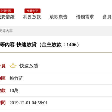
免費刊登
免費刊登
我要借錢
我要放款
放款廣告
借錢需求
會員
況等內容
內容-快速放貸（金主放款：1406）
快速放貸
會員
地區
桃竹苗
放款
10萬
時間
2019-12-01 04:58:01