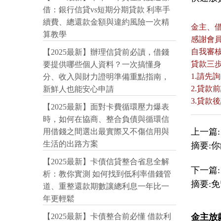
借：銀行信貸vs短期分期貸款 利率手
續費、總還款金額與違約風險一次精
金主、
算教學
感謝會
自我審
【2025最新】辦理信貸前必讀，借錢
貸款三
要提供哪些個人資料？一次搞懂身
1.請先
分、收入與財力證明準備重點指南，
2.貸
新鮮人也能安心申請
3.貸
【2025最新】面對卡費循環壓力爆表
時，如何在協商、整合負債與循環信
上一篇:
用借錢之間選出最實際又不傷信用與
生活的出路方案
摘要:
【2025最新】卡債信貸整合省息全解
下一篇:
析：教你實測 如何找到低利率借錢管
摘要:
道、重整還款期數讓總利息一年比一
年更輕鬆
金主放
【2025最新】卡債整合前必懂 借款利