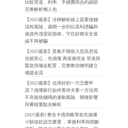
比較管道、利率、手續費與合約細節
完整解析懶人包
【2025最新】冷靜解析線上苗栗借錢
流程風險，避開一步到位高利誘騙與
個資外洩雷區指南，守住財務安全底
線不再被騙
【2025最新】景氣不穩收入忽高忽低
也能安心，先搞懂 典當換現金 管道與
緊急預備金配置，完整教你聰明建立
備援金流
【2025最新】信用好的一方怎麼申
貸？搞懂銀行如何看待夫妻一方信用
不良能借錢嗎的連動風險、聯徵影響
與審核重點全解析
[2025最新] 整合卡債與帳單前先搞懂
小額借款該怎麼選 ，掌握利率與期數