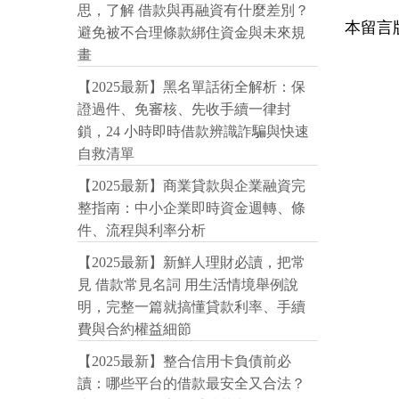
思，了解 借款與再融資有什麼差別？
本留言
避免被不合理條款綁住資金與未來規
畫
【2025最新】黑名單話術全解析：保
證過件、免審核、先收手續一律封
鎖，24 小時即時借款辨識詐騙與快速
自救清單
【2025最新】商業貸款與企業融資完
整指南：中小企業即時資金週轉、條
件、流程與利率分析
【2025最新】新鮮人理財必讀，把常
見 借款常見名詞 用生活情境舉例說
明，完整一篇就搞懂貸款利率、手續
費與合約權益細節
【2025最新】整合信用卡負債前必
讀：哪些平台的借款最安全又合法？