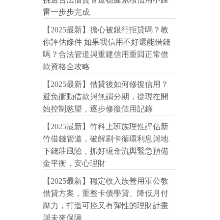
雷一步步完成
【2025最新】擔心被銀行拒貸嗎？教
你評估條件 如果我信用不好還能借錢
嗎？合法管道與重建信用重回正常借
款資格全攻略
【2025最新】借貸後如何修復信用？
避免衝動借款與無謂分期，從現在開
始控制慾望，逐步修復信用記錄
【2025最新】竹科上班族理性評估新
竹借錢管道，破解刷卡循環利息與地
下錢莊風險，抓好現金流與緊急預備
金平衡，安心理財
【2025最新】穩定收入族善用軍公教
借貸方案，重整卡債學貸、降低月付
壓力，打造可控又有彈性的理財計畫
與未來保障