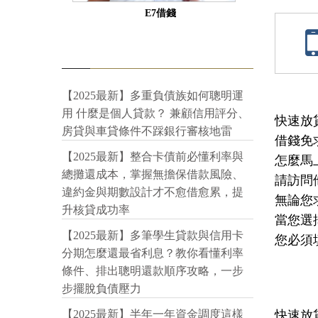
E7借錢
【2025最新】多重負債族如何聰明運
用 什麼是個人貸款？ 兼顧信用評分、
快速放
房貸與車貸條件不踩銀行審核地雷
借錢免
【2025最新】整合卡債前必懂利率與
怎麼馬
總攤還成本，掌握無擔保借款風險、
請訪問
違約金與期數設計才不愈借愈累，提
無論您
升核貸成功率
當您選
【2025最新】多筆學生貸款與信用卡
您必須
分期怎麼還最省利息？教你看懂利率
條件、排出聰明還款順序攻略，一步
步擺脫負債壓力
快速放貸:
【2025最新】半年一年資金調度這樣