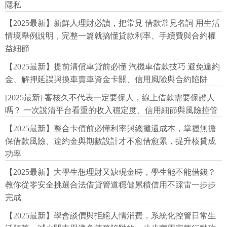
隱私
【2025最新】新鮮人理財必讀，把常見 借款常見名詞 用生活
情境舉例說明，完整一篇就搞懂貸款利率、手續費與合約權
益細節
【2025最新】提前清償車貸前必懂 汽機車借款技巧 避免違約
金、解押延誤與換車賣車資金卡關、信用風險與合約陷阱
[2025最新] 審核久不代表一定要保人，線上借款需要保證人
嗎？ 一次說清平台看重的收入穩定度、信用細節與風險控管
【2025最新】整合卡債前必懂利率與總攤還成本，掌握無擔
保借款風險、違約金與期數設計才不愈借愈累，提升核貸成
功率
【2025最新】大學生想理財又缺現金時，學生能不能借錢？
教你從零安全挑選合法借貸管道穩健累積信用不踩雷一步步
完成
【2025最新】學會談價與拒絕人情消費，系統化控管日常生