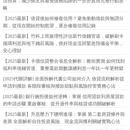
活預算，減少開支與避免債務陷阱的一步步實用完整行動攻
略
【2025最新】借貸後如何修復信用？避免衝動借款與無謂分
期，從現在開始控制慾望，逐步修復信用記錄
【2025最新】竹科上班族理性評估新竹借錢管道，破解刷卡
循環利息與地下錢莊風險，抓好現金流與緊急預備金平衡，
安心理財
【2025最新】卡債信貸整合省息全解析：教你實測 如何找到
低利率借錢管道、重整還款期數讓總利息一年比一年更輕鬆
[2025代辦詳解] 全面拆解代書公司如何介入 借貸流程解析從
申請到撥款 各階段審核與撥款節點與風險控管實務心法
[2025最新] 銀行婉拒後如何逆轉：掌握 信用貸款到房屋貸款
的申請步驟 重啟審核、提升過件率與核貸成功關鍵解析
【2025最新】升息壓力下聰明進場：掌握 第二套房貸條件與
差異 全面解析自住投資風險、現金流與獲利關鍵實戰心法