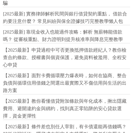
騙
[2025最新] 實務律師解析民間與銀行借貸契約重點， 借款合
約要注意什麼？ 常見糾紛與保全證據技巧完整教學懶人包
[2025最新] 靠現金收入也能過件攻略：解析 無薪轉能借款
嗎？ 從審核重點、財力證明到提升核准率與降息完整教學
【2025最新】申貸過程中可否更換抵押借款經紀人？教你檢
查合約條款、授權書與個資保護，避免資料被濫用、全程安
心申貸
【2025最新】面對卡費循環壓力爆表時，如何在協商、整合
負債與循環信用借錢之間選出最實際又不傷信用與生活的出
路方案
【2025最新】教你看懂借貸附加條款與年化成本，揪出隱藏
費用、避開違約金與綁約，找到真正零陷阱的安心貸款選
擇，資金更彈性
【2025最新】條件差也別任人宰割，有卡債還能再借錢嗎？