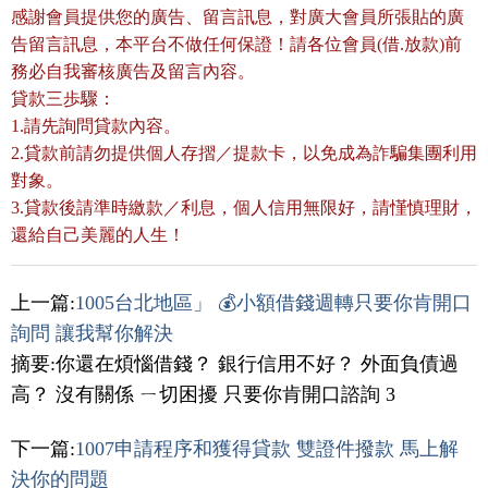
感謝會員提供您的廣告、留言訊息，對廣大會員所張貼的廣
告留言訊息，本平台不做任何保證！請各位會員(借.放款)前
務必自我審核廣告及留言內容。
貸款三歩驟：
1.請先詢問貸款內容。
2.貸款前請勿提供個人存摺／提款卡，以免成為詐騙集團利用
對象。
3.貸款後請準時繳款／利息，個人信用無限好，請慬慎理財，
還給自己美麗的人生！
上一篇:
1005台北地區」 💰小額借錢週轉只要你肯開口
詢問 讓我幫你解決
摘要:你還在煩惱借錢？ 銀行信用不好？ 外面負債過
高？ 沒有關係 ㄧ切困擾 只要你肯開口諮詢 3
下一篇:
1007申請程序和獲得貸款 雙證件撥款 馬上解
決你的問題