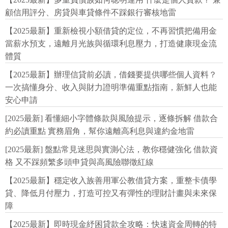
顧信用評分、房貸與車貸條件不踩銀行審核地雷
【2025最新】重新檢視小額借貸的定位，不再習慣把備用金
當薪水預支，遠離月光族與循環利息壓力，打造健康現金流
體質
【2025最新】辦理信貸前必讀，借錢要提供哪些個人資料？
一次搞懂身分、收入與財力證明準備重點指南，新鮮人也能
安心申請
[2025最新] 看懂細小字體條款與風險提示，逐條拆解 借款合
約必讀重點 實務眉角，幫你遠離高利息與違約金地雷
[2025最新] 盤點常見迷思與實測心法，教你穩健強化 借款資
格 又不踩頻繁多頭申貸與高風險聯徵紅線
【2025最新】穩定收入族善用軍公教借貸方案，重整卡債學
貸、降低月付壓力，打造可控又有彈性的理財計畫與未來保
障
【2025最新】即時現金紓困貸款全攻略：快速資金周轉的特