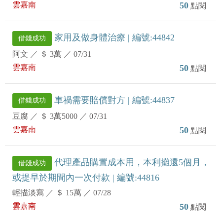
雲嘉南
50
點閱
家用及做身體治療 | 編號:44842
借錢成功
阿文
／
＄ 3萬
／
07/31
雲嘉南
50
點閱
車禍需要賠償對方 | 編號:44837
借錢成功
豆腐
／
＄ 3萬5000
／
07/31
雲嘉南
50
點閱
代理產品購置成本用，本利攤還5個月，
借錢成功
或提早於期間內一次付款 | 編號:44816
輕描淡寫
／
＄ 15萬
／
07/28
雲嘉南
50
點閱