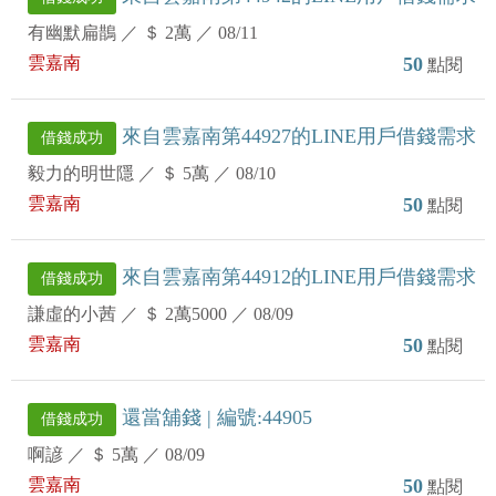
有幽默扁鵲
／
＄ 2萬
／
08/11
雲嘉南
50
點閱
來自雲嘉南第44927的LINE用戶借錢需求
借錢成功
毅力的明世隱
／
＄ 5萬
／
08/10
雲嘉南
50
點閱
來自雲嘉南第44912的LINE用戶借錢需求
借錢成功
謙虛的小茜
／
＄ 2萬5000
／
08/09
雲嘉南
50
點閱
還當舖錢 | 編號:44905
借錢成功
啊諺
／
＄ 5萬
／
08/09
雲嘉南
50
點閱