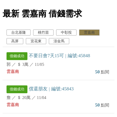
最新 雲嘉南 借錢需求
台北基隆
桃竹苗
中彰投
雲嘉南
高屏
宜花東
澎金馬
不要日會7天15可 | 編號:45848
借錢成功
郭
／
＄ 3萬
／
11/05
雲嘉南
50
點閱
償還朋友 | 編號:45843
借錢成功
詹
／
＄ 20萬
／
11/04
雲嘉南
50
點閱