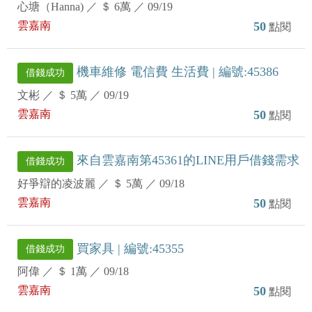
心塘（Hanna)
／
＄ 6萬
／
09/19
雲嘉南
50
點閱
機車維修 電信費 生活費 | 編號:45386
借錢成功
文彬
／
＄ 5萬
／
09/19
雲嘉南
50
點閱
來自雲嘉南第45361的LINE用戶借錢需求
借錢成功
好爭辯的凌波麗
／
＄ 5萬
／
09/18
雲嘉南
50
點閱
買家具 | 編號:45355
借錢成功
阿偉
／
＄ 1萬
／
09/18
雲嘉南
50
點閱