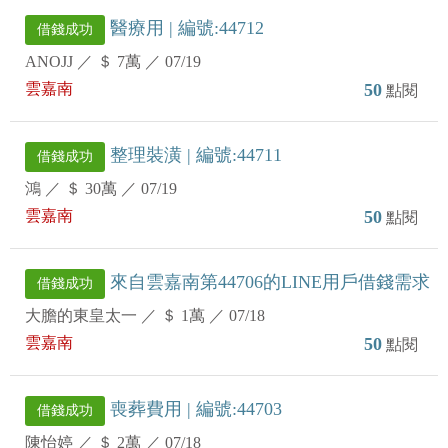
醫療用 | 編號:44712
借錢成功
ANOJJ
／
＄ 7萬
／
07/19
雲嘉南
50
點閱
整理裝潢 | 編號:44711
借錢成功
鴻
／
＄ 30萬
／
07/19
雲嘉南
50
點閱
來自雲嘉南第44706的LINE用戶借錢需求
借錢成功
大膽的東皇太一
／
＄ 1萬
／
07/18
雲嘉南
50
點閱
喪葬費用 | 編號:44703
借錢成功
陳怡婷
／
＄ 2萬
／
07/18