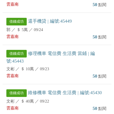
雲嘉南
50
點閱
還手機貸 | 編號:45449
借錢成功
郭
／
＄ 5萬
／
09/24
雲嘉南
50
點閱
修理機車 電信費 生活費 當鋪 | 編
借錢成功
號:45443
文彬
／
＄ 10萬
／
09/23
雲嘉南
50
點閱
維修機車 電信費 生活費 | 編號:45430
借錢成功
文彬
／
＄ 40萬
／
09/22
雲嘉南
50
點閱