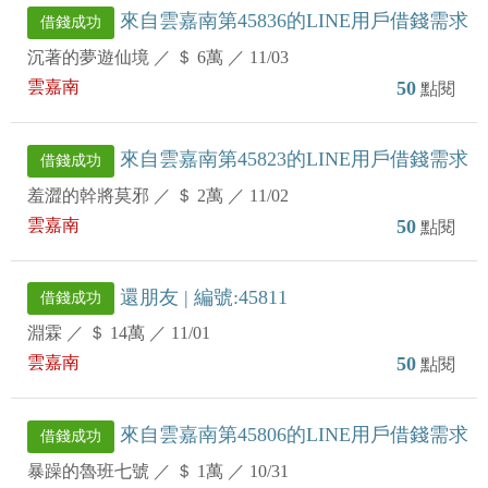
來自雲嘉南第45836的LINE用戶借錢需求
借錢成功
沉著的夢遊仙境
／
＄ 6萬
／
11/03
雲嘉南
50
點閱
來自雲嘉南第45823的LINE用戶借錢需求
借錢成功
羞澀的幹將莫邪
／
＄ 2萬
／
11/02
雲嘉南
50
點閱
還朋友 | 編號:45811
借錢成功
淵霖
／
＄ 14萬
／
11/01
雲嘉南
50
點閱
來自雲嘉南第45806的LINE用戶借錢需求
借錢成功
暴躁的魯班七號
／
＄ 1萬
／
10/31