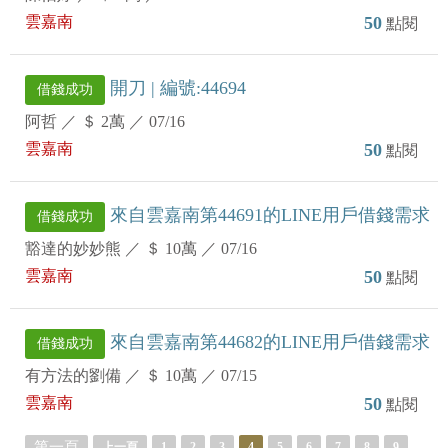
雲嘉南
50
點閱
開刀 | 編號:44694
借錢成功
阿哲
／
＄ 2萬
／
07/16
雲嘉南
50
點閱
來自雲嘉南第44691的LINE用戶借錢需求
借錢成功
豁達的妙妙熊
／
＄ 10萬
／
07/16
雲嘉南
50
點閱
來自雲嘉南第44682的LINE用戶借錢需求
借錢成功
有方法的劉備
／
＄ 10萬
／
07/15
雲嘉南
50
點閱
第一頁
上一頁
1
2
3
4
5
6
7
8
9