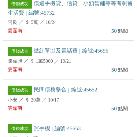
償還手機貸、信貸、小額當鋪等等有剩留
借錢成功
生活費 | 編號:45732
阿良
／
＄ 5萬
／
10/24
雲嘉南
50
點閱
繳紅單以及電話費 | 編號:45696
借錢成功
陳嘉興
／
＄ 1萬5000
／
10/21
雲嘉南
50
點閱
民間債務整合 | 編號:45652
借錢成功
小安
／
＄ 20萬
／
10/17
雲嘉南
50
點閱
買手機 | 編號:45653
借錢成功