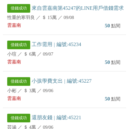
來自雲嘉南第45247的LINE用戶借錢需求
借錢成功
性重的寒羽良
／
＄ 15萬
／
09/08
雲嘉南
50
點閱
工作需用 | 編號:45234
借錢成功
小瑄
／
＄ 6萬
／
09/07
雲嘉南
50
點閱
小孩學費支出 | 編號:45227
借錢成功
小彬
／
＄ 3萬
／
09/06
雲嘉南
50
點閱
還朋友錢 | 編號:45221
借錢成功
芸涵
／
＄ 4萬
／
09/06