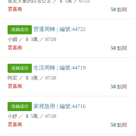
寬宏大量的白雪公主
／
＄ 1萬
／
07/21
雲嘉南
50
點閱
營運周轉 | 編號:44722
借錢成功
小嫺
／
＄ 3萬
／
07/20
雲嘉南
50
點閱
生活周轉 | 編號:44719
借錢成功
阿宏
／
＄ 3萬
／
07/20
雲嘉南
50
點閱
家裡急用 | 編號:44716
借錢成功
小妤
／
＄ 5萬
／
07/20
雲嘉南
50
點閱