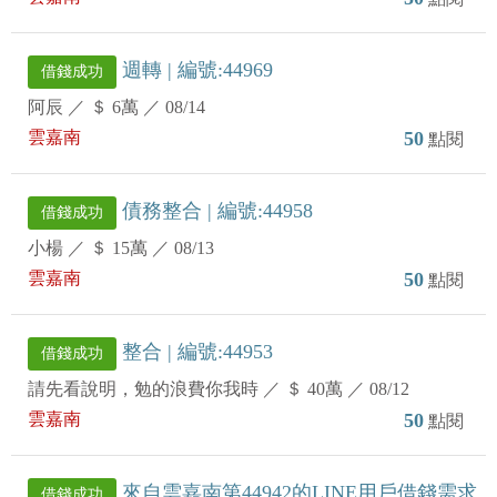
週轉 | 編號:44969
借錢成功
阿辰
／
＄ 6萬
／
08/14
雲嘉南
50
點閱
債務整合 | 編號:44958
借錢成功
小楊
／
＄ 15萬
／
08/13
雲嘉南
50
點閱
整合 | 編號:44953
借錢成功
請先看說明，勉的浪費你我時
／
＄ 40萬
／
08/12
雲嘉南
50
點閱
來自雲嘉南第44942的LINE用戶借錢需求
借錢成功