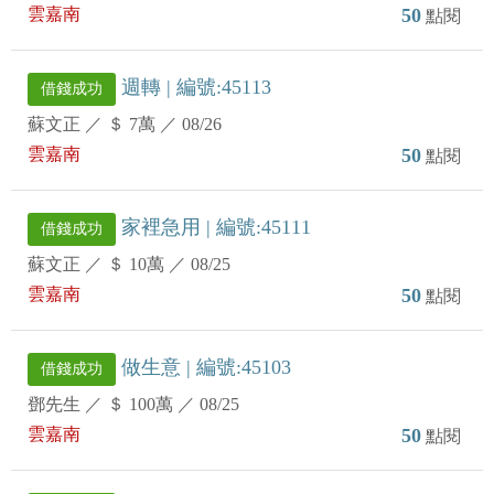
雲嘉南
50
點閱
週轉 | 編號:45113
借錢成功
蘇文正
／
＄ 7萬
／
08/26
雲嘉南
50
點閱
家裡急用 | 編號:45111
借錢成功
蘇文正
／
＄ 10萬
／
08/25
雲嘉南
50
點閱
做生意 | 編號:45103
借錢成功
鄧先生
／
＄ 100萬
／
08/25
雲嘉南
50
點閱