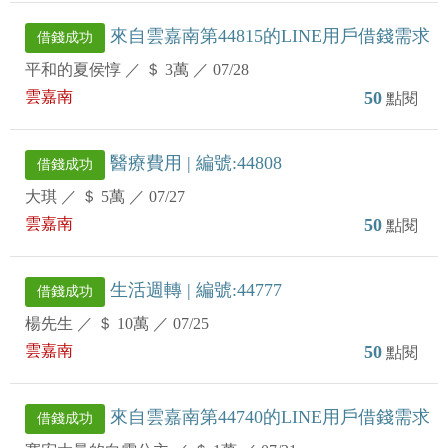
來自雲嘉南第44815的LINE用戶借錢需求
借錢成功
平和的夏侯惇
／
＄ 3萬
／
07/28
雲嘉南
50
點閱
醫療費用 | 編號:44808
借錢成功
大琪
／
＄ 5萬
／
07/27
雲嘉南
50
點閱
生活週轉 | 編號:44777
借錢成功
楊先生
／
＄ 10萬
／
07/25
雲嘉南
50
點閱
來自雲嘉南第44740的LINE用戶借錢需求
借錢成功