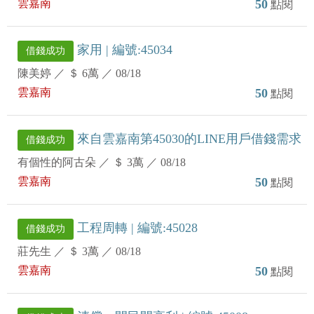
雲嘉南
50
點閱
家用 | 編號:45034
借錢成功
陳美婷
／
＄ 6萬
／
08/18
雲嘉南
50
點閱
來自雲嘉南第45030的LINE用戶借錢需求
借錢成功
有個性的阿古朵
／
＄ 3萬
／
08/18
雲嘉南
50
點閱
工程周轉 | 編號:45028
借錢成功
莊先生
／
＄ 3萬
／
08/18
雲嘉南
50
點閱