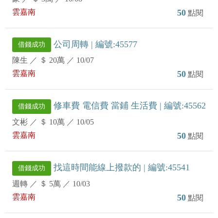
雲嘉南
50
點閱
公司周轉 | 編號:45577
借錢成功
陳生
／
＄ 20萬
／
10/07
雲嘉南
50
點閱
修車費 電信費 當鋪 生活費 | 編號:45562
借錢成功
文彬
／
＄ 10萬
／
10/05
雲嘉南
50
點閱
找這時間能線上撥款的 | 編號:45541
借錢成功
週轉
／
＄ 5萬
／
10/03
雲嘉南
50
點閱