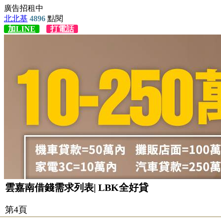
雲嘉南借錢需求列表| LBK全好貸
第4頁