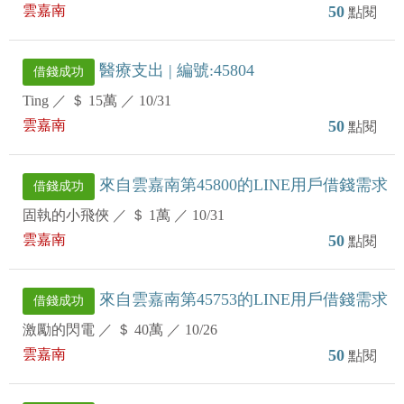
雲嘉南
50
點閱
醫療支出 | 編號:45804
借錢成功
Ting
／
＄ 15萬
／
10/31
雲嘉南
50
點閱
來自雲嘉南第45800的LINE用戶借錢需求
借錢成功
固執的小飛俠
／
＄ 1萬
／
10/31
雲嘉南
50
點閱
來自雲嘉南第45753的LINE用戶借錢需求
借錢成功
激勵的閃電
／
＄ 40萬
／
10/26
雲嘉南
50
點閱