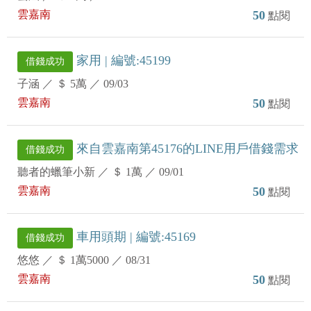
雲嘉南
50
點閱
家用 | 編號:45199
借錢成功
子涵
／
＄ 5萬
／
09/03
雲嘉南
50
點閱
來自雲嘉南第45176的LINE用戶借錢需求
借錢成功
聽者的蠟筆小新
／
＄ 1萬
／
09/01
雲嘉南
50
點閱
車用頭期 | 編號:45169
借錢成功
悠悠
／
＄ 1萬5000
／
08/31
雲嘉南
50
點閱