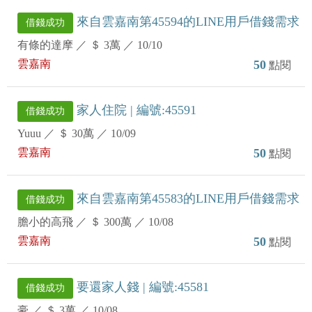
來自雲嘉南第45594的LINE用戶借錢需求
借錢成功
有條的達摩
／
＄ 3萬
／
10/10
雲嘉南
50
點閱
家人住院 | 編號:45591
借錢成功
Yuuu
／
＄ 30萬
／
10/09
雲嘉南
50
點閱
來自雲嘉南第45583的LINE用戶借錢需求
借錢成功
膽小的高飛
／
＄ 300萬
／
10/08
雲嘉南
50
點閱
要還家人錢 | 編號:45581
借錢成功
豪
／
＄ 3萬
／
10/08