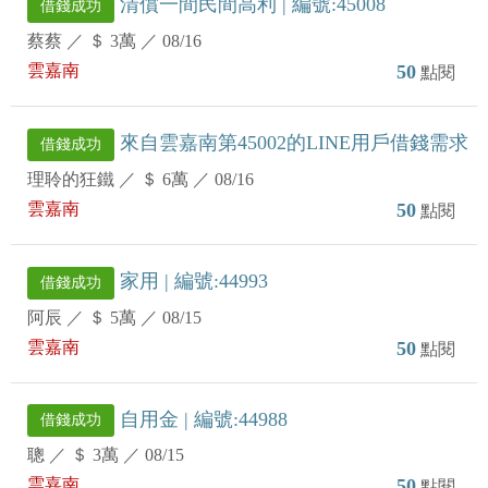
清償一間民間高利 | 編號:45008
借錢成功
蔡蔡
／
＄ 3萬
／
08/16
雲嘉南
50
點閱
來自雲嘉南第45002的LINE用戶借錢需求
借錢成功
理聆的狂鐵
／
＄ 6萬
／
08/16
雲嘉南
50
點閱
家用 | 編號:44993
借錢成功
阿辰
／
＄ 5萬
／
08/15
雲嘉南
50
點閱
自用金 | 編號:44988
借錢成功
聰
／
＄ 3萬
／
08/15
雲嘉南
50
點閱