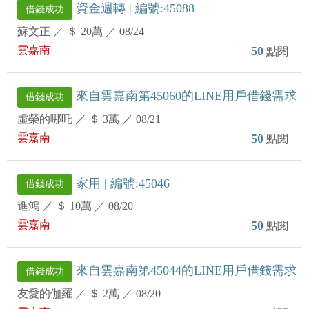
資金週轉 | 編號:45088
借錢成功
蘇文正
／
＄ 20萬
／
08/24
雲嘉南
50
點閱
來自雲嘉南第45060的LINE用戶借錢需求
借錢成功
虛榮的哪吒
／
＄ 3萬
／
08/21
雲嘉南
50
點閱
家用 | 編號:45046
借錢成功
進鴻
／
＄ 10萬
／
08/20
雲嘉南
50
點閱
來自雲嘉南第45044的LINE用戶借錢需求
借錢成功
友愛的伽羅
／
＄ 2萬
／
08/20