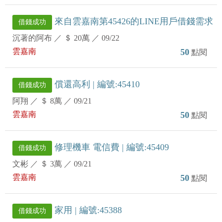
來自雲嘉南第45426的LINE用戶借錢需求
借錢成功
沉著的阿布
／
＄ 20萬
／
09/22
雲嘉南
50
點閱
償還高利 | 編號:45410
借錢成功
阿翔
／
＄ 8萬
／
09/21
雲嘉南
50
點閱
修理機車 電信費 | 編號:45409
借錢成功
文彬
／
＄ 3萬
／
09/21
雲嘉南
50
點閱
家用 | 編號:45388
借錢成功