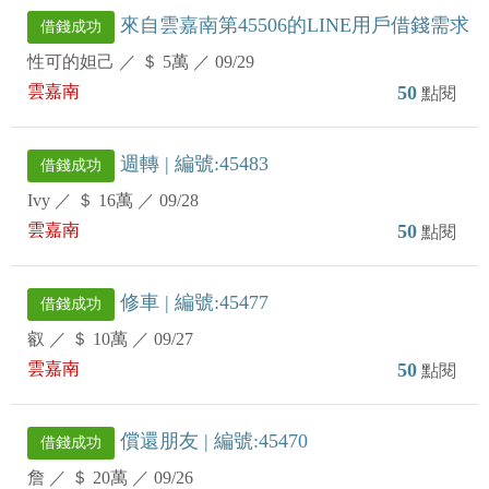
來自雲嘉南第45506的LINE用戶借錢需求
借錢成功
性可的妲己
／
＄ 5萬
／
09/29
雲嘉南
50
點閱
週轉 | 編號:45483
借錢成功
Ivy
／
＄ 16萬
／
09/28
雲嘉南
50
點閱
修車 | 編號:45477
借錢成功
叡
／
＄ 10萬
／
09/27
雲嘉南
50
點閱
償還朋友 | 編號:45470
借錢成功
詹
／
＄ 20萬
／
09/26