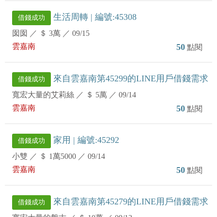
生活周轉 | 編號:45308
借錢成功
囡囡
／
＄ 3萬
／
09/15
雲嘉南
50
點閱
來自雲嘉南第45299的LINE用戶借錢需求
借錢成功
寬宏大量的艾莉絲
／
＄ 5萬
／
09/14
雲嘉南
50
點閱
家用 | 編號:45292
借錢成功
小雙
／
＄ 1萬5000
／
09/14
雲嘉南
50
點閱
來自雲嘉南第45279的LINE用戶借錢需求
借錢成功