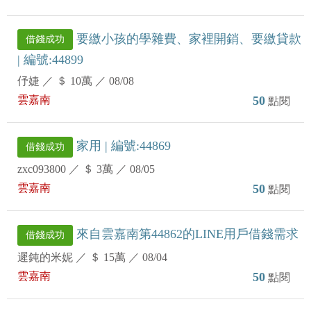
要繳小孩的學雜費、家裡開銷、要繳貸款
借錢成功
| 編號:44899
伃婕
／
＄ 10萬
／
08/08
雲嘉南
50
點閱
家用 | 編號:44869
借錢成功
zxc093800
／
＄ 3萬
／
08/05
雲嘉南
50
點閱
來自雲嘉南第44862的LINE用戶借錢需求
借錢成功
遲鈍的米妮
／
＄ 15萬
／
08/04
雲嘉南
50
點閱