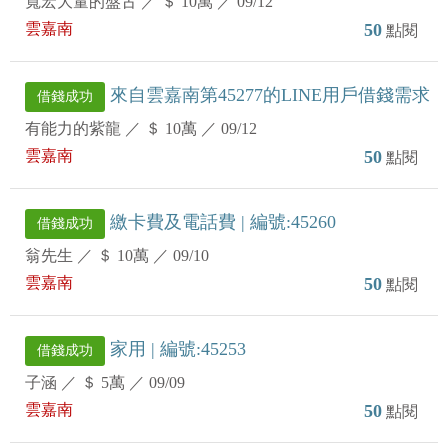
寬宏大量的盤古
／
＄ 10萬
／
09/12
雲嘉南
50
點閱
來自雲嘉南第45277的LINE用戶借錢需求
借錢成功
有能力的紫龍
／
＄ 10萬
／
09/12
雲嘉南
50
點閱
繳卡費及電話費 | 編號:45260
借錢成功
翁先生
／
＄ 10萬
／
09/10
雲嘉南
50
點閱
家用 | 編號:45253
借錢成功
子涵
／
＄ 5萬
／
09/09
雲嘉南
50
點閱