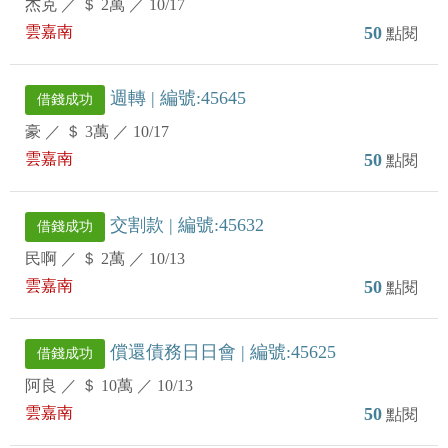
杰克
／
＄ 2萬
／
10/17
雲嘉南
50
點閱
週轉 | 編號:45645
借錢成功
豪
／
＄ 3萬
／
10/17
雲嘉南
50
點閱
交割款 | 編號:45632
借錢成功
民啊
／
＄ 2萬
／
10/13
雲嘉南
50
點閱
償還債務日日會 | 編號:45625
借錢成功
阿良
／
＄ 10萬
／
10/13
雲嘉南
50
點閱