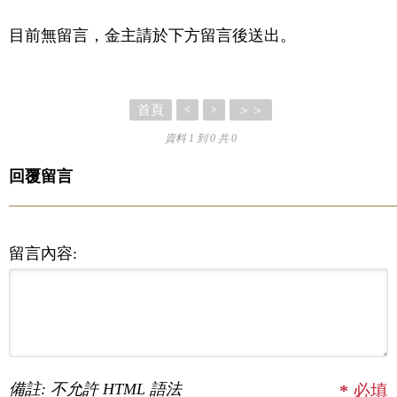
目前無留言，金主請於下方留言後送出。
首頁
＞＞
<
>
資料 1 到 0 共 0
回覆留言
留言內容:
備註: 不允許 HTML 語法
*
必填