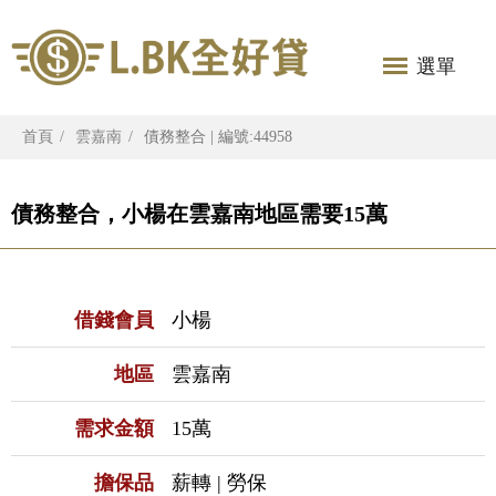
選單
首頁
雲嘉南
債務整合 | 編號:44958
債務整合，小楊在雲嘉南地區需要15萬
借錢會員
小楊
地區
雲嘉南
需求金額
15萬
擔保品
薪轉 | 勞保