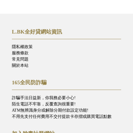
L.BK全好貸網站資訊
隱私權政策
服務條款
常見問題
關於本站
165全民防詐騙
詐騙手法日益新，你我務必要小心!
陌生電話不牢靠，反覆查詢很重要!
ATM無辨識身分或解除分期付款設定功能!
不用先支付任何費用不交付提款卡存摺或購買電話點數