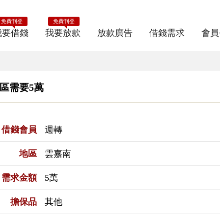
免費刊登
免費刊登
我要借錢
我要放款
放款廣告
借錢需求
會員
區需要5萬
借錢會員
週轉
地區
雲嘉南
需求金額
5萬
擔保品
其他