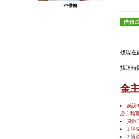
E7借錢
借錢
找現在
找這時
金
感謝
必自我
貸款
1.
2.