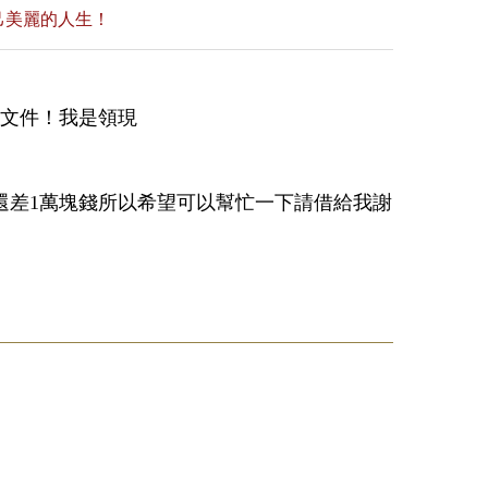
己美麗的人生！
的文件！我是領現
還差1萬塊錢所以希望可以幫忙一下請借給我謝