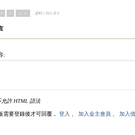
＞＞
<
>
資料 1 到 0 共 0
言
容:
不允許 HTML 語法
板需要登錄後才可回覆，
登入
、
加入金主會員
、
加入