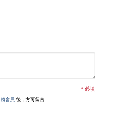
*
必填
借錢會員
後，方可留言