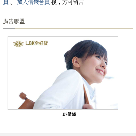
員
、
加入借錢會員
後，方可留言
廣告聯盟
E7借錢