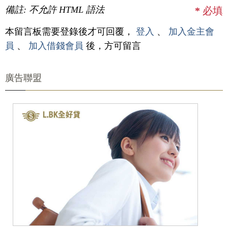
備註: 不允許 HTML 語法
*
必填
本留言板需要登錄後才可回覆，
登入
、
加入金主會
員
、
加入借錢會員
後，方可留言
廣告聯盟