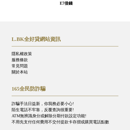
E7借錢
L.BK全好貸網站資訊
隱私權政策
服務條款
常見問題
關於本站
165全民防詐騙
詐騙手法日益新，你我務必要小心!
陌生電話不牢靠，反覆查詢很重要!
ATM無辨識身分或解除分期付款設定功能!
不用先支付任何費用不交付提款卡存摺或購買電話點數