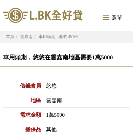
選單
首頁
雲嘉南
車用頭期 | 編號:45169
車用頭期，悠悠在雲嘉南地區需要1萬5000
借錢會員
悠悠
地區
雲嘉南
需求金額
1萬5000
擔保品
其他