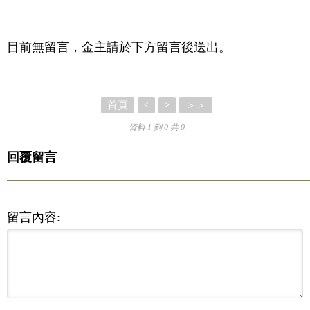
目前無留言，金主請於下方留言後送出。
首頁
＞＞
<
>
資料 1 到 0 共 0
回覆留言
留言內容: