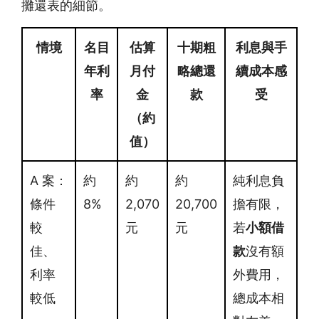
攤還表的細節。
情境
名目
估算
十期粗
利息與手
年利
月付
略總還
續成本感
率
金
款
受
（約
值）
A 案：
約
約
約
純利息負
條件
8%
2,070
20,700
擔有限，
較
元
元
若
小額借
佳、
款
沒有額
利率
外費用，
較低
總成本相