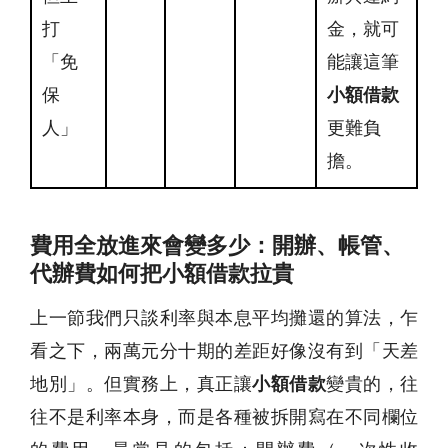
打
金，就可
「免
能讓這筆
保
小額借款
人」
更難負
擔。
費用全放進來會變多少：開辦、帳管、
代辦費如何把小額借款拉貴
上一節我們只談利率與本息平均攤還的算法，乍
看之下，兩萬元分十期的差距好像沒有到「天差
地別」。但實務上，真正讓
小額借款
變貴的，往
往不是利率本身，而是各種被拆開寫在不同欄位