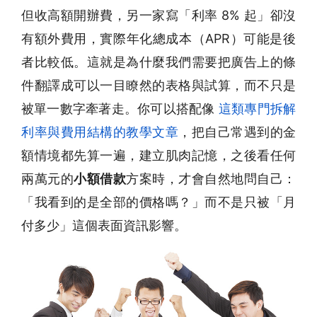
但收高額開辦費，另一家寫「利率 8% 起」卻沒
有額外費用，實際年化總成本（APR）可能是後
者比較低。這就是為什麼我們需要把廣告上的條
件翻譯成可以一目瞭然的表格與試算，而不只是
被單一數字牽著走。你可以搭配像
這類專門拆解
利率與費用結構的教學文章
，把自己常遇到的金
額情境都先算一遍，建立肌肉記憶，之後看任何
兩萬元的
小額借款
方案時，才會自然地問自己：
「我看到的是全部的價格嗎？」而不是只被「月
付多少」這個表面資訊影響。