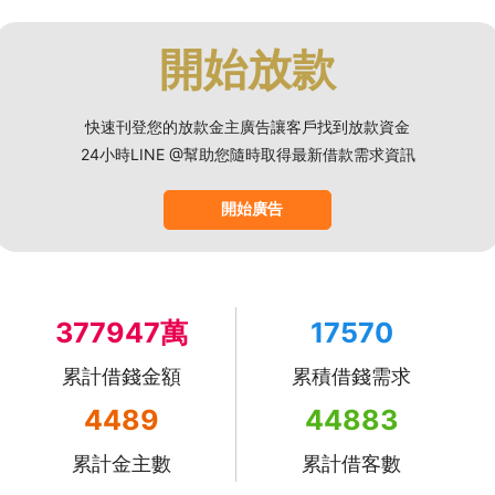
開始放款
快速刊登您的放款金主廣告讓客戶找到放款資金
24小時LINE @幫助您隨時取得最新借款需求資訊
開始廣告
377947萬
17570
累計借錢金額
累積借錢需求
4489
44883
累計金主數
累計借客數