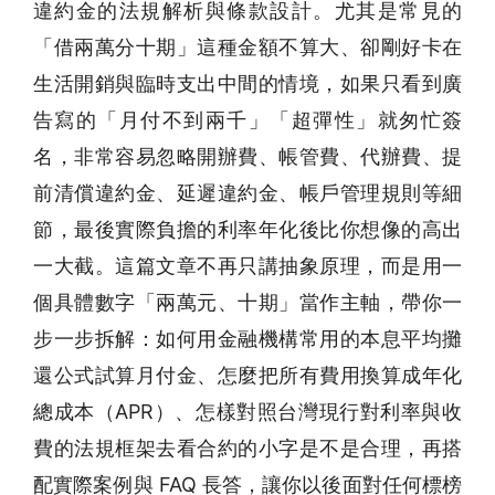
違約金的法規解析與條款設計。尤其是常見的
「借兩萬分十期」這種金額不算大、卻剛好卡在
生活開銷與臨時支出中間的情境，如果只看到廣
告寫的「月付不到兩千」「超彈性」就匆忙簽
名，非常容易忽略開辦費、帳管費、代辦費、提
前清償違約金、延遲違約金、帳戶管理規則等細
節，最後實際負擔的利率年化後比你想像的高出
一大截。這篇文章不再只講抽象原理，而是用一
個具體數字「兩萬元、十期」當作主軸，帶你一
步一步拆解：如何用金融機構常用的本息平均攤
還公式試算月付金、怎麼把所有費用換算成年化
總成本（APR）、怎樣對照台灣現行對利率與收
費的法規框架去看合約的小字是不是合理，再搭
配實際案例與 FAQ 長答，讓你以後面對任何標榜