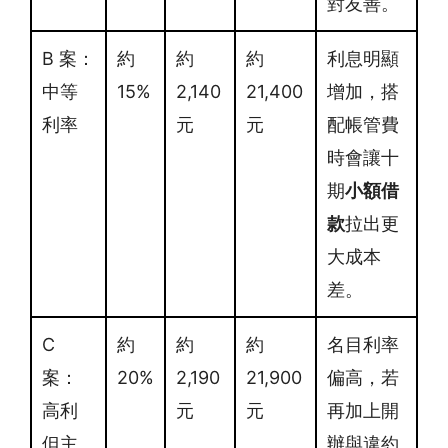
對友善。
B 案：
約
約
約
利息明顯
中等
15%
2,140
21,400
增加，搭
利率
元
元
配帳管費
時會讓十
期
小額借
款
拉出更
大成本
差。
C
約
約
約
名目利率
案：
20%
2,190
21,900
偏高，若
高利
元
元
再加上開
但主
辦與違約