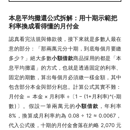
本息平均攤還公式拆解：用十期示範把
利率換成看得懂的月付金
認真看完法規與條款後，接下來就是多數人最在
意的部分：「那兩萬元分十期，到底每個月要繳
多少？」絕大多數
小額借款
商品採用的都是「本
息平均攤還」的方式，也就是透過固定的利率、
固定的期數，算出每個月必須繳一樣金額，其中
包含部分本金與部分利息。計算公式其實不難：
月付金 ＝ 本金 × 月利率 ÷〔1 − (1+月利率)^(-期
數)〕。假設一筆兩萬元的
小額借款
，年利率
8%，換算成月利率約為 0.08 ÷ 12 ≈ 0.0067，
代入公式後，十期的月付金會落在約略 2,070 元