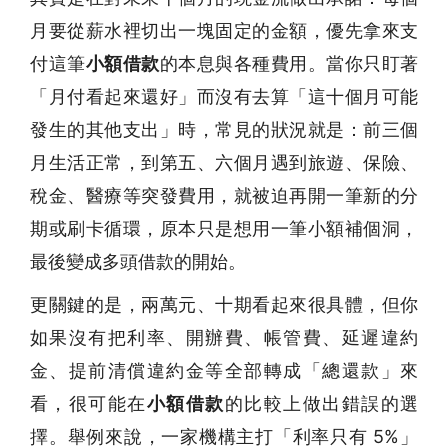
月要從薪水裡切出一塊固定的金額，優先拿來支
付這筆
小額借款
的本息與各種費用。當你只盯著
「月付看起來還好」而沒有去算「這十個月可能
發生的其他支出」時，常見的狀況就是：前三個
月生活正常，到第五、六個月遇到旅遊、保險、
稅金、醫療等突發費用，就被迫再開一筆新的分
期或刷卡循環，原本只是想用一筆小額補個洞，
最後變成多頭借款的開始。
更關鍵的是，兩萬元、十期看起來很具體，但你
如果沒有把利率、開辦費、帳管費、延遲違約
金、提前清償違約金等全部轉成「總還款」來
看，很可能在
小額借款
的比較上做出錯誤的選
擇。舉例來說，一家機構主打「利率只有 5%」