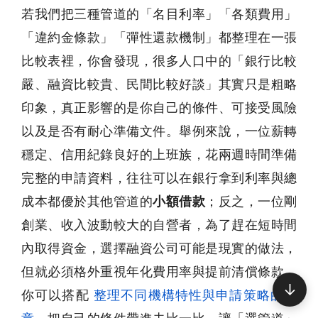
若我們把三種管道的「名目利率」「各類費用」
「違約金條款」「彈性還款機制」都整理在一張
比較表裡，你會發現，很多人口中的「銀行比較
嚴、融資比較貴、民間比較好談」其實只是粗略
印象，真正影響的是你自己的條件、可接受風險
以及是否有耐心準備文件。舉例來說，一位薪轉
穩定、信用紀錄良好的上班族，花兩週時間準備
完整的申請資料，往往可以在銀行拿到利率與總
成本都優於其他管道的
小額借款
；反之，一位剛
創業、收入波動較大的自營者，為了趕在短時間
內取得資金，選擇融資公司可能是現實的做法，
但就必須格外重視年化費用率與提前清償條款。
↓
你可以搭配
整理不同機構特性與申請策略的文