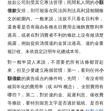
放款公司則受其它專法管理；民間私人間的
小額
借款
安排，則可能落在民法與刑法高利貸相關條
文的範圍內。一般來說，法規不只看名目利率，
還會看是否有藉由各種名目費用去掩飾實際利率
過高，或者在對消費者不利的條款上沒有做清楚
揭露，例如提前清償違約金算法過高、違約金重
複計收、未依規定註明年化總成本等。
對一般申貸人來說，不需要把所有法條都背起
來，但至少要建立兩個習慣：第一，看到任何
小
額借款
的廣告或合約條件時，先問：「有沒有明
確寫年化的費用率（或 APR 概念）、全部費用有
哪些？」第二，對於違約金、延遲利息、催收費
等條款，要特別留意文字是否過於籠統、是否有