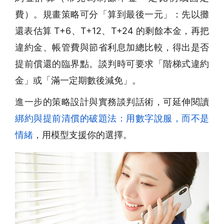
費）。規畫策略可分「算到最後一元」：先以攤
還表估算 T+6、T+12、T+24 的剩餘本金，再把
違約金、帳管費與節省利息加總比較，得出是否
提前償還的臨界點。談判時可要求「階梯式違約
金」或「滿一定期數後減免」。
進一步的策略設計與實務談判話術，可延伸閱讀
綁約與提前清償的破題法：用數字說服，而不是
情緒
，用模型支援你的選擇。