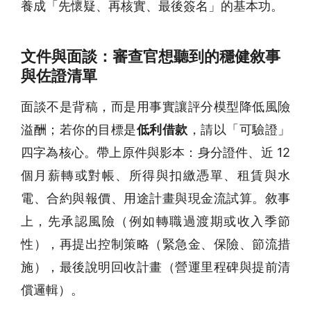
養成「先懷疑、再核實、最後簽名」的基本功。
文件與面談：審查官想聽到的穩健敘事
與佐證清單
面談不是背稿，而是用事實讓評分模型降低風險
溢酬；若你的目標是
低利借款
，請以「可驗證」
四字為核心。帶上原件與影本：身分證件、近 12
個月薪轉或對帳、所得與扣繳憑單、租賃與水
電、合約與報價、用途計畫與現金流試算。敘事
上，先承認風險（例如轉職過渡期或收入季節
性），再提出控制策略（緊急金、保險、節流措
施），最後說明回收計畫（營運里程碑與提前清
償邏輯）。