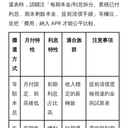
還表時，請關注「每期本金/利息拆分、累積已付
利息、期末剩餘本金、提前清償手續」等欄位，
並把「費用」納入 APR 才能公平比較。
攤
月付特
利息
適合族
注意事項
還
性
特性
群
方
式
等
月付固
初期
收入穩
提前清償需
額
定、前
利息
定的薪
檢視違約金
本
高後低
占比
轉族
與試算表
息
高