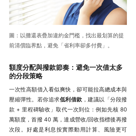
圖：以攤還表疊加違約金門檻，找出最划算的提
前清償臨界點，避免「省利率卻多付費」。
額度分配與撥款節奏：避免一次借太多
的分段策略
一次性高額借入看似爽快，卻可能拉高總成本與
壓縮彈性。若你追求
低利借款
，建議以「分段撥
款 + 里程碑驗收」取代一次到位：例如先核 80
萬額度，首撥 40 萬，達成營收/回收指標後再撥
次段。好處是利息按實際動用計算、風險更可