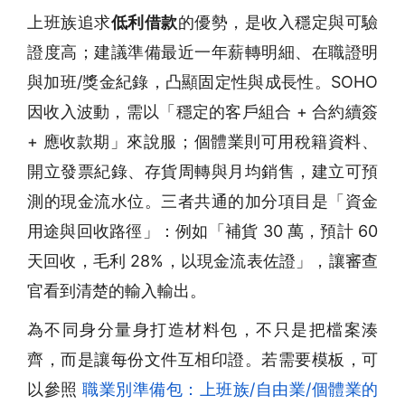
上班族追求
低利借款
的優勢，是收入穩定與可驗
證度高；建議準備最近一年薪轉明細、在職證明
與加班/獎金紀錄，凸顯固定性與成長性。SOHO
因收入波動，需以「穩定的客戶組合 + 合約續簽
+ 應收款期」來說服；個體業則可用稅籍資料、
開立發票紀錄、存貨周轉與月均銷售，建立可預
測的現金流水位。三者共通的加分項目是「資金
用途與回收路徑」：例如「補貨 30 萬，預計 60
天回收，毛利 28%，以現金流表佐證」，讓審查
官看到清楚的輸入輸出。
為不同身分量身打造材料包，不只是把檔案湊
齊，而是讓每份文件互相印證。若需要模板，可
以參照
職業別準備包：上班族/自由業/個體業的