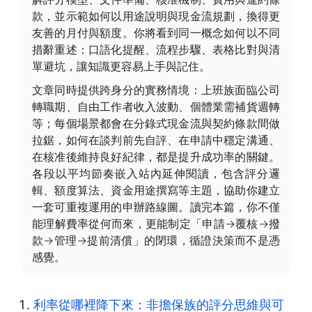
款，並示範如何以用途說明與現金流規劃，換得更
友善的月付與額度。你將看到同一概念如何以不同
措辭重述：口語化提醒、流程步驟、表格比對與清
單避坑，讓知識更容易上手與記住。
文章同時提供跨身分的實務情境：上班族面臨公司
轉職期、自由工作者收入波動、個體業需補貨週轉
等；每個場景都會在分錄式現金流與契約條款間做
拉鋸，如何在談判前先自評、在申請中穩定溝通、
在核准後維持良好紀律，都是提升成功率的關鍵。
各段以平均節奏嵌入站內延伸閱讀，包含評分邏
輯、額度算法、資金用途撰寫等主題，協助你建立
一套可重複運用的申辦路線圖。讀完本篇，你不僅
能理解費率從何而來，更能制定「申請→覆核→撥
款→管理→提前清償」的閉環，循證決策而不是憑
感覺。
利率從哪裡降下來：非擔保族的評分思維與可