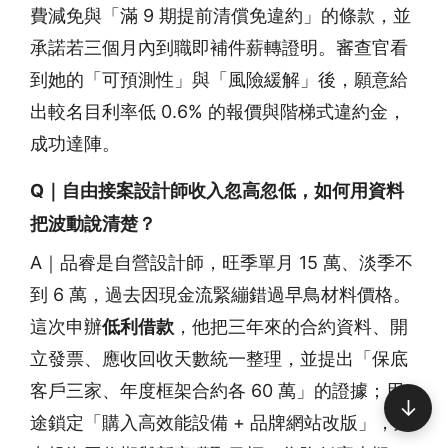
費減免與「滿 9 期提前清償免違約」的條款，並
承諾若三個月內到職即補件薪轉證明。審查官看
到她的「可預測性」與「風險緩解」後，願意給
出較名目利率低 0.6% 的報價與階梯式違約金，
成功達陣。
Q｜自由接案設計師收入忽高忽低，如何用資料
把波動說清楚？
A｜品睿是自營設計師，旺季單月 15 萬、淡季不
到 6 萬，過去因現金流緊繃錯過早鳥材料價格。
這次申辦
低利借款
，他把三年來的合約資料、開
立發票、應收回收天數統一整理，並提出「保底
客戶三家、年度框架合約各 60 萬」的證據；用
↓
途鎖定「購入高效能設備 + 品牌網站改版」，列