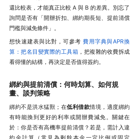
還比較表，才能真正比較 A 與 B 的差異。別忘了
詢問是否有「開辦折扣、綁約期長短、提前清償
門檻與減免條件」。
想快速建表與比對，可參考
費用字典與APR換
算：把名目變實際的工具箱
，把複雜的收費拆成
看得懂的結構，再決定是否值得簽約。
綁約與提前清償：何時划算、如何規
畫、談判策略
綁約不是洪水猛獸；在
低利借款
情境，適度綁約
有時能換到更好的利率或開辦費減免。關鍵在
於：你是否有高機率提前清償？若是，需計入違
約金計算（常見為剩餘本金一定比例或固定