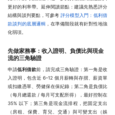
更好的利率帶。延伸閱讀節點：建議先熟悉評分
結構與談判要點，可參考
評分模型入門：低利借
款談判的底層邏輯
，在準備階段就有針對性地強
化弱項。
先做家務事：收入證明、負債比與現金
流的三角驗證
申請
低利借款
前，請完成三角驗證：第一角是收
入證明，包含近 6–12 個月薪轉與存摺、薪資單
或扣繳憑單、勞健保在保紀錄；第二角是負債比
（每月總還款 / 每月可支配所得），最好控制在
35% 以下；第三角是現金流排程，把固定支出
（房租、保費、育兒、交通）與可變支出（娛