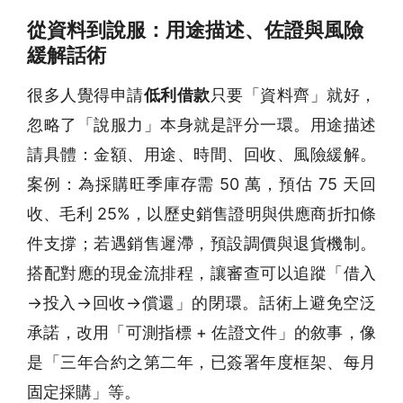
從資料到說服：用途描述、佐證與風險
緩解話術
很多人覺得申請
低利借款
只要「資料齊」就好，
忽略了「說服力」本身就是評分一環。用途描述
請具體：金額、用途、時間、回收、風險緩解。
案例：為採購旺季庫存需 50 萬，預估 75 天回
收、毛利 25%，以歷史銷售證明與供應商折扣條
件支撐；若遇銷售遲滯，預設調價與退貨機制。
搭配對應的現金流排程，讓審查可以追蹤「借入
→投入→回收→償還」的閉環。話術上避免空泛
承諾，改用「可測指標 + 佐證文件」的敘事，像
是「三年合約之第二年，已簽署年度框架、每月
固定採購」等。