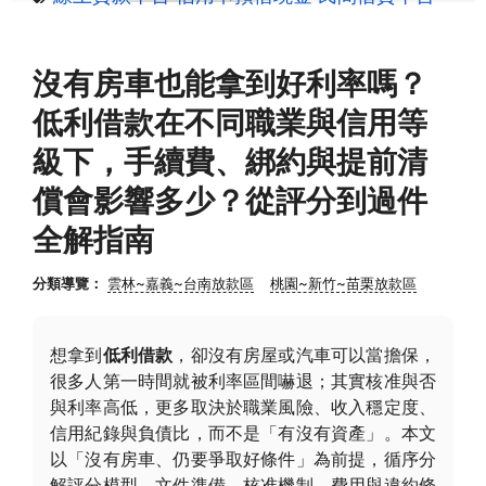
沒有房車也能拿到好利率嗎？
低利借款在不同職業與信用等
級下，手續費、綁約與提前清
償會影響多少？從評分到過件
全解指南
分類導覽：
雲林~嘉義~台南放款區
桃園~新竹~苗栗放款區
想拿到
低利借款
，卻沒有房屋或汽車可以當擔保，
很多人第一時間就被利率區間嚇退；其實核准與否
與利率高低，更多取決於職業風險、收入穩定度、
信用紀錄與負債比，而不是「有沒有資產」。本文
以「沒有房車、仍要爭取好條件」為前提，循序分
解評分模型、文件準備、核准機制、費用與違約條