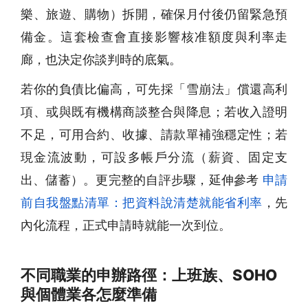
樂、旅遊、購物）拆開，確保月付後仍留緊急預
備金。這套檢查會直接影響核准額度與利率走
廊，也決定你談判時的底氣。
若你的負債比偏高，可先採「雪崩法」償還高利
項、或與既有機構商談整合與降息；若收入證明
不足，可用合約、收據、請款單補強穩定性；若
現金流波動，可設多帳戶分流（薪資、固定支
出、儲蓄）。更完整的自評步驟，延伸參考
申請
前自我盤點清單：把資料說清楚就能省利率
，先
內化流程，正式申請時就能一次到位。
不同職業的申辦路徑：上班族、SOHO
與個體業各怎麼準備