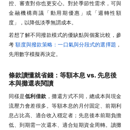
控、審查對你也更安心。對於季節性需求，可與
金融機構商議「動用期優惠」或「週轉性額
度」，以降低淡季無謂成本。
若想了解不同撥款模式的優缺點與個案比較，參
考
額度與撥款策略：一口氣與分段式的選擇題
，
先用數字模擬再決定。
條款讀懂就省錢：等額本息 vs. 先息後
本與攤還表閱讀
同樣是
低利借款
，攤還方式不同，總成本與現金
流壓力會差很多。等額本息的月付固定、前期利
息占比高、適合收入穩定者；先息後本前期負擔
低、到期需一次還本、適合短期資金周轉。讀攤