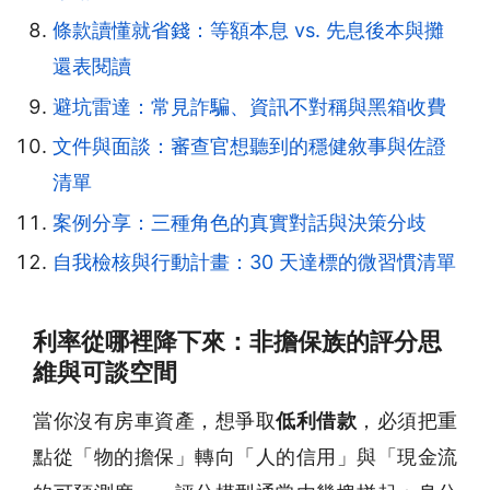
條款讀懂就省錢：等額本息 vs. 先息後本與攤
還表閱讀
避坑雷達：常見詐騙、資訊不對稱與黑箱收費
文件與面談：審查官想聽到的穩健敘事與佐證
清單
案例分享：三種角色的真實對話與決策分歧
自我檢核與行動計畫：30 天達標的微習慣清單
利率從哪裡降下來：非擔保族的評分思
維與可談空間
當你沒有房車資產，想爭取
低利借款
，必須把重
點從「物的擔保」轉向「人的信用」與「現金流