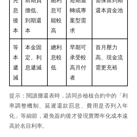
先
前期負
總利
短期週
需保留到期
息
擔低、
息可
轉或專
還本資金池
後
到期還
能較
案型需
本
本
高
求
等
本金固
總利
早期可
首月壓力
本
定、利
息較
承受較
高、現金流
遞
息遞減
低
高月付
需更充裕
減
者
提示：閱讀攤還表時，請同步檢核合約中的「利
率調整機制、延遲還款罰息、費用是否列入年
化」等細節，避免簽約後才發現實際年化成本遠
高於名目利率。