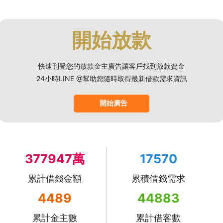
開始放款
快速刊登您的放款金主廣告讓客戶找到放款資金
24小時LINE @幫助您隨時取得最新借款需求資訊
開始廣告
377947萬
17570
累計借錢金額
累積借錢需求
4489
44883
累計金主數
累計借客數