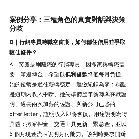
案例分享：三種角色的真實對話與決策
分歧
Q｜行銷專員轉職空窗期，如何穩住信用並爭取
較佳條件？
A｜奕庭是剛離職的行銷專員，因搬家與轉職需
要一筆週轉金，希望以
低利借款
降低每月負擔。
她的優勢是過往薪轉穩定、遲繳紀錄為零；弱點
是短期內收入中斷。她先準備歷年薪轉與在職證
明、過去兩次加薪的佐證、與新公司已簽的
offer letter，證明收入即將恢復。用途說明寫得
具體：搬家押金、交通工具更新、緊急金，並以
6 個月現金流表說明月付能力。談判時要求開辦