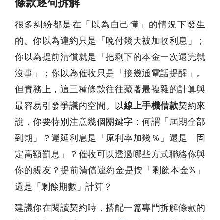
條款逐句拆解
很多糾紛都是在「以為自己懂」的情況下發生
的。你以為違約只是「晚付幾天被加收利息」；
你以為提前清償就是「把剩下的本金一次還完就
沒事」；你以為催收只是「接幾通電話提醒」。
但實務上，這三種條款往往藏著最複雜的計算與
最容易引發爭議的空間。以
線上手機借款
契約來
說，你要特別注意幾個關鍵字：何謂「屆期全部
到期」？遲延利息是「原利率加幾％」還是「固
定高額罰息」？催收可以透過哪些方式聯絡你與
你的親友？提前清償違約金是按「剩餘本金%」
還是「剩餘期數」計算？
建議你在閱讀契約時，搭配一篇專門拆解條款的