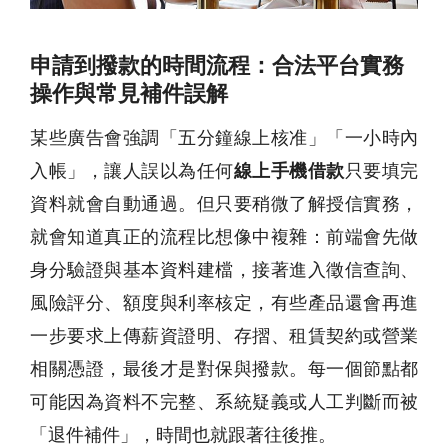
申請到撥款的時間流程：合法平台實務
操作與常見補件誤解
某些廣告會強調「五分鐘線上核准」「一小時內
入帳」，讓人誤以為任何
線上手機借款
只要填完
資料就會自動通過。但只要稍微了解授信實務，
就會知道真正的流程比想像中複雜：前端會先做
身分驗證與基本資料建檔，接著進入徵信查詢、
風險評分、額度與利率核定，有些產品還會再進
一步要求上傳薪資證明、存摺、租賃契約或營業
相關憑證，最後才是對保與撥款。每一個節點都
可能因為資料不完整、系統疑義或人工判斷而被
「退件補件」，時間也就跟著往後推。