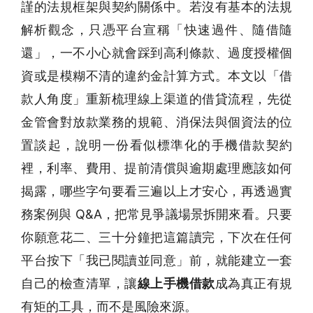
謹的法規框架與契約關係中。若沒有基本的法規
解析觀念，只憑平台宣稱「快速過件、隨借隨
還」，一不小心就會踩到高利條款、過度授權個
資或是模糊不清的違約金計算方式。本文以「借
款人角度」重新梳理線上渠道的借貸流程，先從
金管會對放款業務的規範、消保法與個資法的位
置談起，說明一份看似標準化的手機借款契約
裡，利率、費用、提前清償與逾期處理應該如何
揭露，哪些字句要看三遍以上才安心，再透過實
務案例與 Q&A，把常見爭議場景拆開來看。只要
你願意花二、三十分鐘把這篇讀完，下次在任何
平台按下「我已閱讀並同意」前，就能建立一套
自己的檢查清單，讓
線上手機借款
成為真正有規
有矩的工具，而不是風險來源。