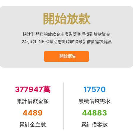
開始放款
快速刊登您的放款金主廣告讓客戶找到放款資金
24小時LINE @幫助您隨時取得最新借款需求資訊
開始廣告
377947萬
17570
累計借錢金額
累積借錢需求
4489
44883
累計金主數
累計借客數