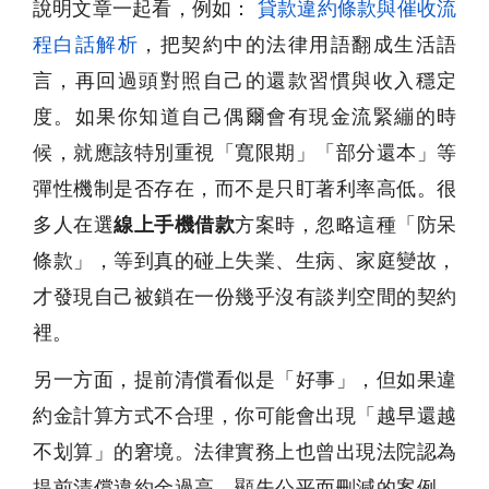
說明文章一起看，例如：
貸款違約條款與催收流
程白話解析
，把契約中的法律用語翻成生活語
言，再回過頭對照自己的還款習慣與收入穩定
度。如果你知道自己偶爾會有現金流緊繃的時
候，就應該特別重視「寬限期」「部分還本」等
彈性機制是否存在，而不是只盯著利率高低。很
多人在選
線上手機借款
方案時，忽略這種「防呆
條款」，等到真的碰上失業、生病、家庭變故，
才發現自己被鎖在一份幾乎沒有談判空間的契約
裡。
另一方面，提前清償看似是「好事」，但如果違
約金計算方式不合理，你可能會出現「越早還越
不划算」的窘境。法律實務上也曾出現法院認為
提前清償違約金過高、顯失公平而刪減的案例，