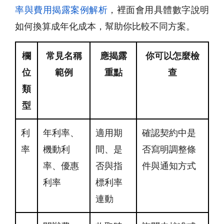
率與費用揭露案例解析
，裡面會用具體數字說明
如何換算成年化成本，幫助你比較不同方案。
欄
常見名稱
應揭露
你可以怎麼檢
位
範例
重點
查
類
型
利
年利率、
適用期
確認契約中是
率
機動利
間、是
否寫明調整條
率、優惠
否與指
件與通知方式
利率
標利率
連動