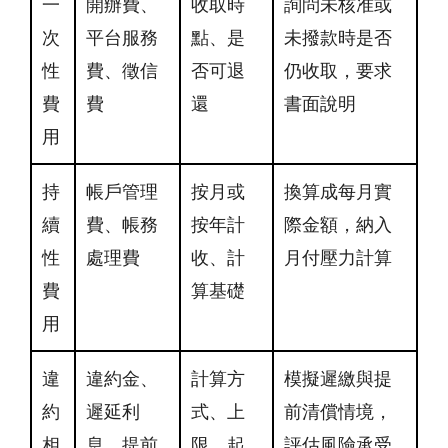
一
開辦費、
收取時
詢問未核准或
次
平台服務
點、是
未撥款時是否
性
費、徵信
否可退
仍收取，要求
費
費
還
書面說明
用
持
帳戶管理
按月或
換算成每月實
續
費、帳務
按年計
際金額，納入
性
處理費
收、計
月付壓力計算
費
算基礎
用
違
違約金、
計算方
模擬遲繳與提
約
遲延利
式、上
前清償情境，
相
息、提前
限、起
評估風險承受