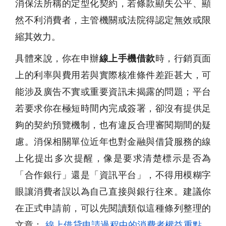
消保法所稱的定型化契約，若條款顯失公平、顯
然不利消費者，主管機關或法院得認定無效或限
縮其效力。
具體來說，你在申辦
線上手機借款
時，行銷頁面
上的利率與費用若與實際核准條件差距甚大，可
能涉及廣告不實或重要資訊未揭露的問題；平台
若要求你在極短時間內完成簽署，卻沒有提供足
夠的契約預覽機制，也有違反合理審閱期間的疑
慮。消保相關單位近年也對金融與借貸服務的線
上化提出多次提醒，像是要求清楚標示是否為
「合作銀行」還是「資訊平台」，不得用模糊字
眼讓消費者誤以為自己直接與銀行往來。建議你
在正式申請前，可以先閱讀類似這種條列整理的
文章：
線上借貸申請過程中的消費者權益重點
，