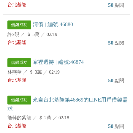
台北基隆
50
點閱
清償 | 編號:46880
借錢成功
許x硯
／
＄ 5萬
／
02/19
台北基隆
50
點閱
家裡週轉 | 編號:46874
借錢成功
林燕華
／
＄ 3萬
／
02/19
台北基隆
50
點閱
來自台北基隆第46869的LINE用戶借錢需
借錢成功
求
能幹的紫龍
／
＄ 2萬
／
02/18
台北基隆
50
點閱