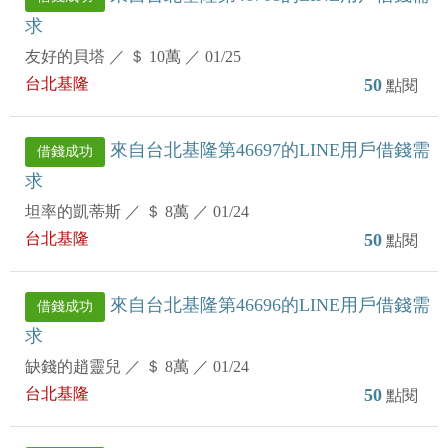
求
友好的貝塔
／
＄ 10萬
／
01/25
台北基隆
50
點閱
來自台北基隆第46697的LINE用戶借錢需
借錢成功
求
坦率的凱蒂斯
／
＄ 8萬
／
01/24
台北基隆
50
點閱
來自台北基隆第46696的LINE用戶借錢需
借錢成功
求
缺錢的趙靈兒
／
＄ 8萬
／
01/24
台北基隆
50
點閱