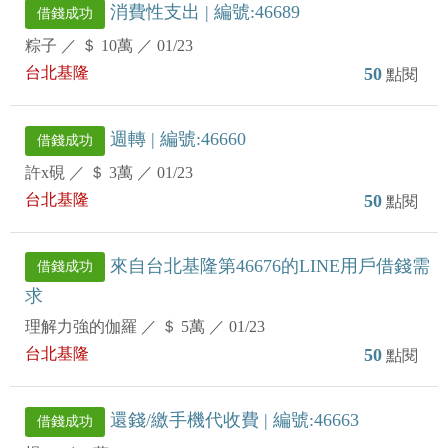
消費性支出 | 編號:46689
借錢成功
粽子
／
＄ 10萬
／
01/23
台北基隆
50
點閱
週轉 | 編號:46660
借錢成功
許x硯
／
＄ 3萬
／
01/23
台北基隆
50
點閱
來自台北基隆第46676的LINE用戶借錢需
借錢成功
求
理解力強的伽羅
／
＄ 5萬
／
01/23
台北基隆
50
點閱
還錢/繳手機代收費 | 編號:46663
借錢成功