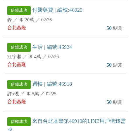
付醫藥費 | 編號:46925
借錢成功
鋒
／
＄ 20萬
／
02/26
台北基隆
50
點閱
生活 | 編號:46924
借錢成功
江宇淞
／
＄ 4萬
／
02/26
台北基隆
50
點閱
週轉 | 編號:46918
借錢成功
許x硯
／
＄ 5萬
／
02/25
台北基隆
50
點閱
來自台北基隆第46910的LINE用戶借錢需
借錢成功
求