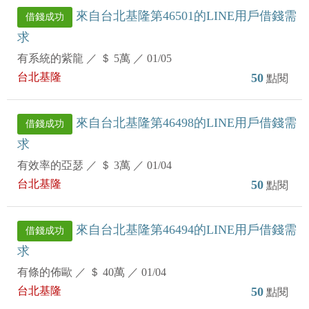
來自台北基隆第46501的LINE用戶借錢需
借錢成功
求
有系統的紫龍
／
＄ 5萬
／
01/05
台北基隆
50
點閱
來自台北基隆第46498的LINE用戶借錢需
借錢成功
求
有效率的亞瑟
／
＄ 3萬
／
01/04
台北基隆
50
點閱
來自台北基隆第46494的LINE用戶借錢需
借錢成功
求
有條的佈歐
／
＄ 40萬
／
01/04
台北基隆
50
點閱