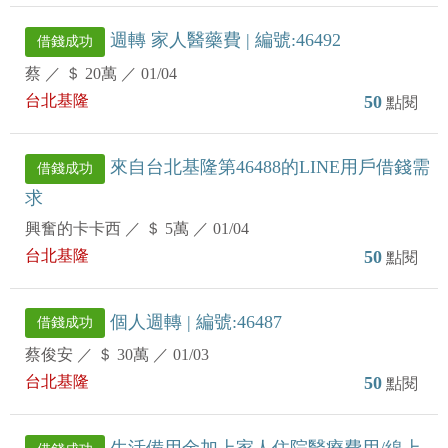
週轉 家人醫藥費 | 編號:46492
借錢成功
蔡
／
＄ 20萬
／
01/04
台北基隆
50
點閱
來自台北基隆第46488的LINE用戶借錢需
借錢成功
求
興奮的卡卡西
／
＄ 5萬
／
01/04
台北基隆
50
點閱
個人週轉 | 編號:46487
借錢成功
蔡俊安
／
＄ 30萬
／
01/03
台北基隆
50
點閱