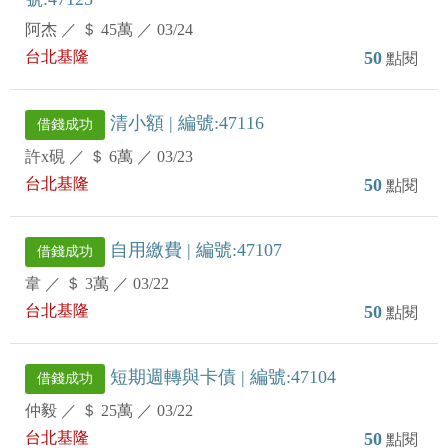
阿杰
／
＄ 45萬
／
03/24
台北基隆
50
點閱
清小額 | 編號:47116
借錢成功
許x硯
／
＄ 6萬
／
03/23
台北基隆
50
點閱
自用繳費 | 編號:47107
借錢成功
韋
／
＄ 3萬
／
03/22
台北基隆
50
點閱
短期週轉與卡債 | 編號:47104
借錢成功
仲毅
／
＄ 25萬
／
03/22
台北基隆
50
點閱