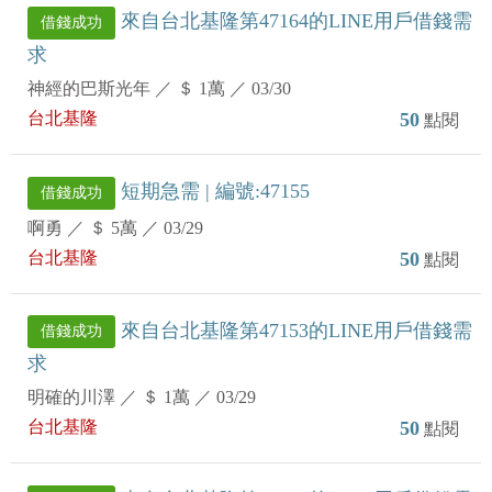
來自台北基隆第47164的LINE用戶借錢需
借錢成功
求
神經的巴斯光年
／
＄ 1萬
／
03/30
台北基隆
50
點閱
短期急需 | 編號:47155
借錢成功
啊勇
／
＄ 5萬
／
03/29
台北基隆
50
點閱
來自台北基隆第47153的LINE用戶借錢需
借錢成功
求
明確的川澤
／
＄ 1萬
／
03/29
台北基隆
50
點閱