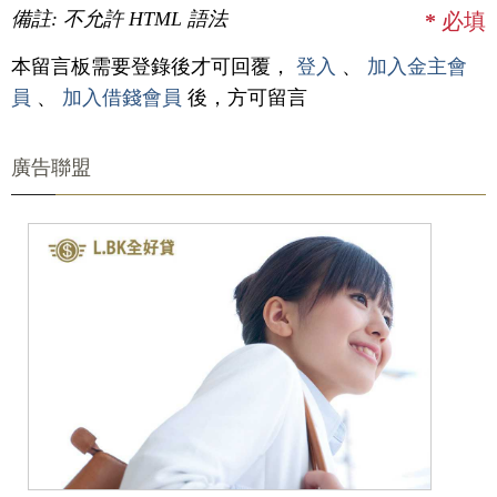
備註: 不允許 HTML 語法
*
必填
本留言板需要登錄後才可回覆，
登入
、
加入金主會
員
、
加入借錢會員
後，方可留言
廣告聯盟