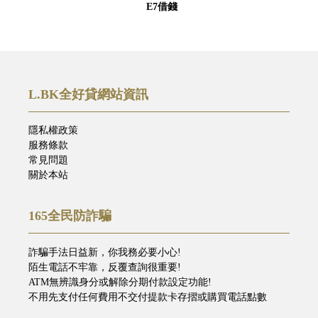
E7借錢
L.BK全好貸網站資訊
隱私權政策
服務條款
常見問題
關於本站
165全民防詐騙
詐騙手法日益新，你我務必要小心!
陌生電話不牢靠，反覆查詢很重要!
ATM無辨識身分或解除分期付款設定功能!
不用先支付任何費用不交付提款卡存摺或購買電話點數