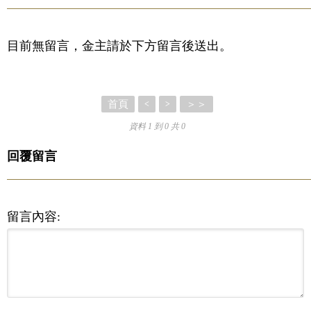
目前無留言，金主請於下方留言後送出。
首頁
＞＞
<
>
資料 1 到 0 共 0
回覆留言
留言內容: