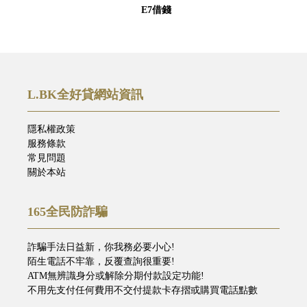
E7借錢
L.BK全好貸網站資訊
隱私權政策
服務條款
常見問題
關於本站
165全民防詐騙
詐騙手法日益新，你我務必要小心!
陌生電話不牢靠，反覆查詢很重要!
ATM無辨識身分或解除分期付款設定功能!
不用先支付任何費用不交付提款卡存摺或購買電話點數