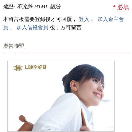
備註: 不允許 HTML 語法
*
必填
本留言板需要登錄後才可回覆，
登入
、
加入金主會
員
、
加入借錢會員
後，方可留言
廣告聯盟