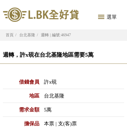
選單
首頁
台北基隆
週轉 | 編號:46947
週轉，許x硯在台北基隆地區需要5萬
借錢會員
許x硯
地區
台北基隆
需求金額
5萬
擔保品
本票 | 支(客)票