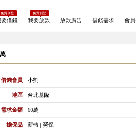
免費刊登
免費刊登
我要借錢
我要放款
放款廣告
借錢需求
會員
萬
借錢會員
小劉
地區
台北基隆
需求金額
60萬
擔保品
薪轉 | 勞保