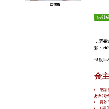
E7借錢
借錢
，請盡
賴：cl0
母親手
金
感謝
必自我
貸款
1.