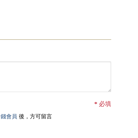
*
必填
借錢會員
後，方可留言