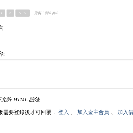
＞＞
<
>
資料 1 到 0 共 0
言
容:
不允許 HTML 語法
板需要登錄後才可回覆，
登入
、
加入金主會員
、
加入