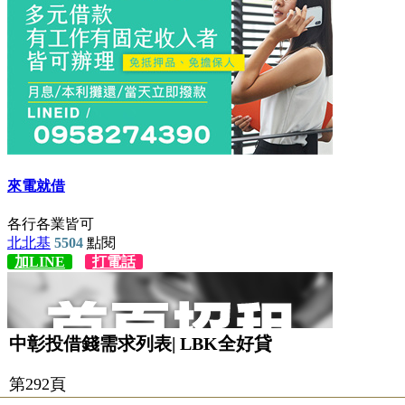
中彰投借錢需求列表| LBK全好貸
第292頁