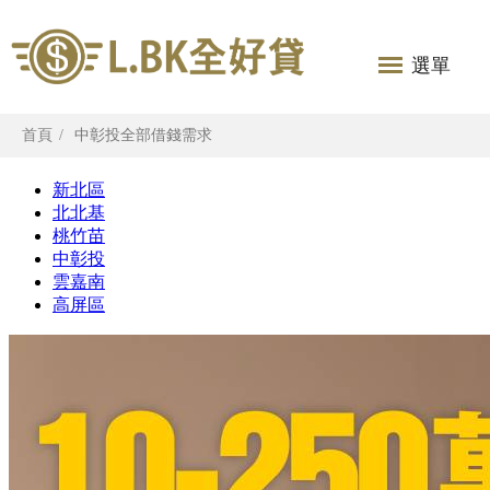
選單
首頁
中彰投全部借錢需求