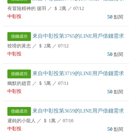
有冒險精神的 揚羽
／
＄ 2萬
／
07/12
中彰投
50
點閱
來自中彰投第3765的LINE用戶借錢需求
借錢成功
狡猾的黃忠
／
＄ 2萬
／
07/12
中彰投
50
點閱
來自中彰投第3719的LINE用戶借錢需求
借錢成功
幽默的趙雲
／
＄ 5萬
／
07/11
中彰投
50
點閱
來自中彰投第3659的LINE用戶借錢需求
借錢成功
遲鈍的小龍人
／
＄ 1萬
／
07/10
中彰投
50
點閱