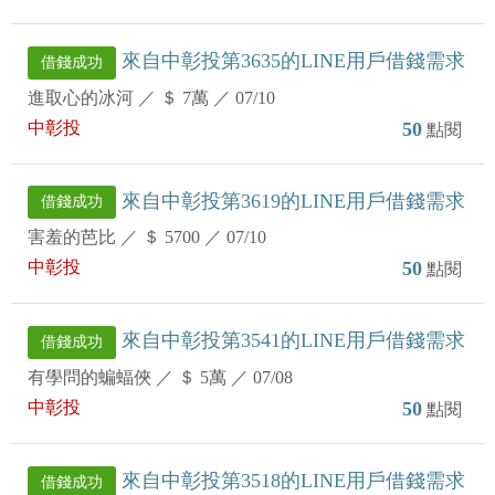
來自中彰投第3635的LINE用戶借錢需求
借錢成功
進取心的冰河
／
＄ 7萬
／
07/10
中彰投
50
點閱
來自中彰投第3619的LINE用戶借錢需求
借錢成功
害羞的芭比
／
＄ 5700
／
07/10
中彰投
50
點閱
來自中彰投第3541的LINE用戶借錢需求
借錢成功
有學問的蝙蝠俠
／
＄ 5萬
／
07/08
中彰投
50
點閱
來自中彰投第3518的LINE用戶借錢需求
借錢成功