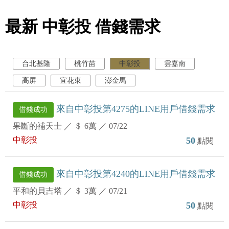
最新 中彰投 借錢需求
台北基隆
桃竹苗
中彰投
雲嘉南
高屏
宜花東
澎金馬
來自中彰投第4275的LINE用戶借錢需求
借錢成功
果斷的補天士
／
＄ 6萬
／
07/22
中彰投
50
點閱
來自中彰投第4240的LINE用戶借錢需求
借錢成功
平和的貝吉塔
／
＄ 3萬
／
07/21
中彰投
50
點閱