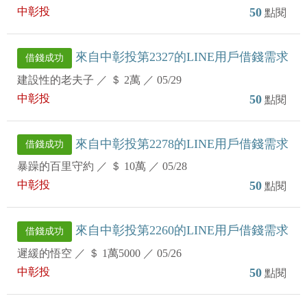
中彰投
50
點閱
來自中彰投第2327的LINE用戶借錢需求
借錢成功
建設性的老夫子
／
＄ 2萬
／
05/29
中彰投
50
點閱
來自中彰投第2278的LINE用戶借錢需求
借錢成功
暴躁的百里守約
／
＄ 10萬
／
05/28
中彰投
50
點閱
來自中彰投第2260的LINE用戶借錢需求
借錢成功
遲緩的悟空
／
＄ 1萬5000
／
05/26
中彰投
50
點閱