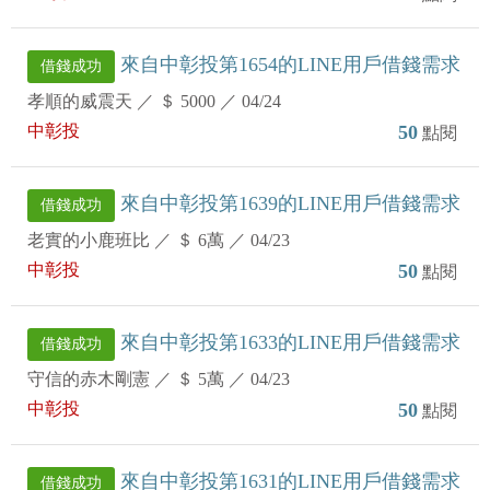
來自中彰投第1654的LINE用戶借錢需求
借錢成功
孝順的威震天
／
＄ 5000
／
04/24
中彰投
50
點閱
來自中彰投第1639的LINE用戶借錢需求
借錢成功
老實的小鹿班比
／
＄ 6萬
／
04/23
中彰投
50
點閱
來自中彰投第1633的LINE用戶借錢需求
借錢成功
守信的赤木剛憲
／
＄ 5萬
／
04/23
中彰投
50
點閱
來自中彰投第1631的LINE用戶借錢需求
借錢成功