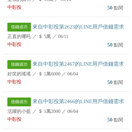
中彰投
50
點閱
來自中彰投第2623的LINE用戶借錢需求
借錢成功
正直的哪吒
／
＄ 5萬
／
06/11
中彰投
50
點閱
來自中彰投第2467的LINE用戶借錢需求
借錢成功
好笑的瑤瑤
／
＄ 1萬6000
／
06/04
中彰投
50
點閱
來自中彰投第2466的LINE用戶借錢需求
借錢成功
活躍的小藍
／
＄ 1萬2000
／
06/04
中彰投
50
點閱