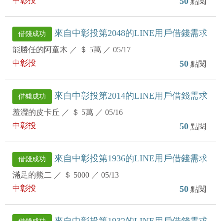
中彰投
50
點閱
來自中彰投第2048的LINE用戶借錢需求
借錢成功
能勝任的阿童木
／
＄ 5萬
／
05/17
中彰投
50
點閱
來自中彰投第2014的LINE用戶借錢需求
借錢成功
羞澀的皮卡丘
／
＄ 5萬
／
05/16
中彰投
50
點閱
來自中彰投第1936的LINE用戶借錢需求
借錢成功
滿足的熊二
／
＄ 5000
／
05/13
中彰投
50
點閱
來自中彰投第1932的LINE用戶借錢需求