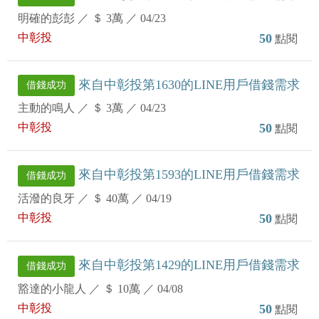
明確的彭彭
／
＄ 3萬
／
04/23
中彰投
50
點閱
來自中彰投第1630的LINE用戶借錢需求
借錢成功
主動的鳴人
／
＄ 3萬
／
04/23
中彰投
50
點閱
來自中彰投第1593的LINE用戶借錢需求
借錢成功
活潑的良牙
／
＄ 40萬
／
04/19
中彰投
50
點閱
來自中彰投第1429的LINE用戶借錢需求
借錢成功
豁達的小龍人
／
＄ 10萬
／
04/08
中彰投
50
點閱