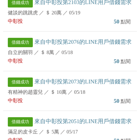
來自中彰投第2103的LINE用戶借錢需求
借錢成功
健談的跳跳虎
／
＄ 20萬
／
05/19
中彰投
50
點閱
來自中彰投第2076的LINE用戶借錢需求
借錢成功
自立的關羽
／
＄ 8萬
／
05/18
中彰投
50
點閱
來自中彰投第2073的LINE用戶借錢需求
借錢成功
有精神的趙靈兒
／
＄ 10萬
／
05/18
中彰投
50
點閱
來自中彰投第2051的LINE用戶借錢需求
借錢成功
滿足的皮卡丘
／
＄ 5萬
／
05/17