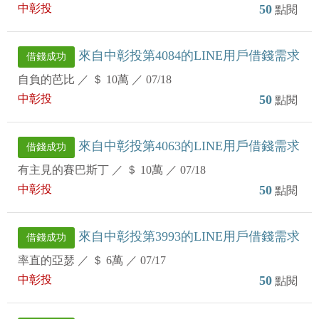
中彰投
50
點閱
來自中彰投第4084的LINE用戶借錢需求
借錢成功
自負的芭比
／
＄ 10萬
／
07/18
中彰投
50
點閱
來自中彰投第4063的LINE用戶借錢需求
借錢成功
有主見的賽巴斯丁
／
＄ 10萬
／
07/18
中彰投
50
點閱
來自中彰投第3993的LINE用戶借錢需求
借錢成功
率直的亞瑟
／
＄ 6萬
／
07/17
中彰投
50
點閱