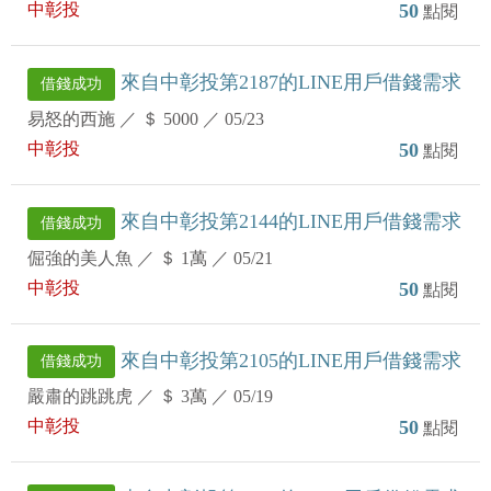
中彰投
50
點閱
來自中彰投第2187的LINE用戶借錢需求
借錢成功
易怒的西施
／
＄ 5000
／
05/23
中彰投
50
點閱
來自中彰投第2144的LINE用戶借錢需求
借錢成功
倔強的美人魚
／
＄ 1萬
／
05/21
中彰投
50
點閱
來自中彰投第2105的LINE用戶借錢需求
借錢成功
嚴肅的跳跳虎
／
＄ 3萬
／
05/19
中彰投
50
點閱