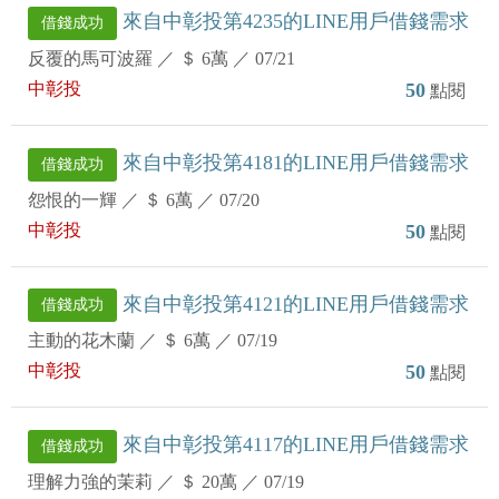
來自中彰投第4235的LINE用戶借錢需求
借錢成功
反覆的馬可波羅
／
＄ 6萬
／
07/21
中彰投
50
點閱
來自中彰投第4181的LINE用戶借錢需求
借錢成功
怨恨的一輝
／
＄ 6萬
／
07/20
中彰投
50
點閱
來自中彰投第4121的LINE用戶借錢需求
借錢成功
主動的花木蘭
／
＄ 6萬
／
07/19
中彰投
50
點閱
來自中彰投第4117的LINE用戶借錢需求
借錢成功
理解力強的茉莉
／
＄ 20萬
／
07/19