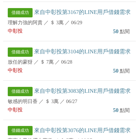
來自中彰投第3167的LINE用戶借錢需求
借錢成功
理解力強的阿貴
／
＄ 3萬
／
06/29
中彰投
50
點閱
來自中彰投第3104的LINE用戶借錢需求
借錢成功
放任的蒙犽
／
＄ 7萬
／
06/28
中彰投
50
點閱
來自中彰投第3083的LINE用戶借錢需求
借錢成功
敏感的明日香
／
＄ 3萬
／
06/27
中彰投
50
點閱
來自中彰投第3076的LINE用戶借錢需求
借錢成功