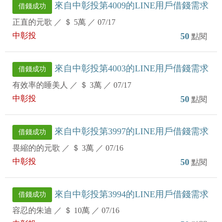
來自中彰投第4009的LINE用戶借錢需求
借錢成功
正直的元歌
／
＄ 5萬
／
07/17
中彰投
50
點閱
來自中彰投第4003的LINE用戶借錢需求
借錢成功
有效率的睡美人
／
＄ 3萬
／
07/17
中彰投
50
點閱
來自中彰投第3997的LINE用戶借錢需求
借錢成功
畏縮的的元歌
／
＄ 3萬
／
07/16
中彰投
50
點閱
來自中彰投第3994的LINE用戶借錢需求
借錢成功
容忍的朱迪
／
＄ 10萬
／
07/16