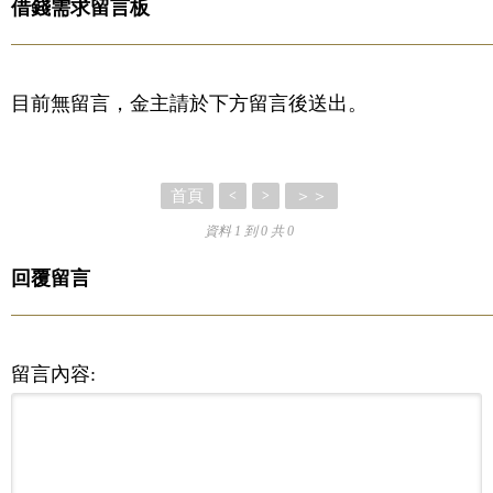
借錢需求留言板
目前無留言，金主請於下方留言後送出。
首頁
＞＞
<
>
資料 1 到 0 共 0
回覆留言
留言內容: