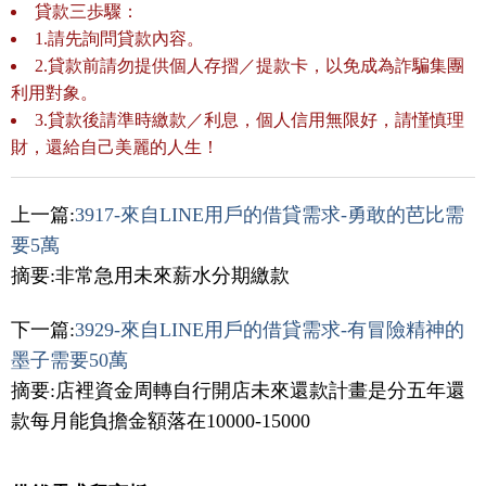
貸款三歩驟：
1.請先詢問貸款內容。
2.貸款前請勿提供個人存摺／提款卡，以免成為詐騙集團
利用對象。
3.貸款後請準時繳款／利息，個人信用無限好，請慬慎理
財，還給自己美麗的人生！
上一篇:
3917-來自LINE用戶的借貸需求-勇敢的芭比需
要5萬
摘要:非常急用未來薪水分期繳款
下一篇:
3929-來自LINE用戶的借貸需求-有冒險精神的
墨子需要50萬
摘要:店裡資金周轉自行開店未來還款計畫是分五年還
款每月能負擔金額落在10000-15000