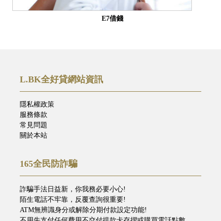
E7借錢
L.BK全好貸網站資訊
隱私權政策
服務條款
常見問題
關於本站
165全民防詐騙
詐騙手法日益新，你我務必要小心!
陌生電話不牢靠，反覆查詢很重要!
ATM無辨識身分或解除分期付款設定功能!
不用先支付任何費用不交付提款卡存摺或購買電話點數