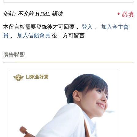
備註: 不允許 HTML 語法
*
必填
本留言板需要登錄後才可回覆，
登入
、
加入金主會
員
、
加入借錢會員
後，方可留言
廣告聯盟