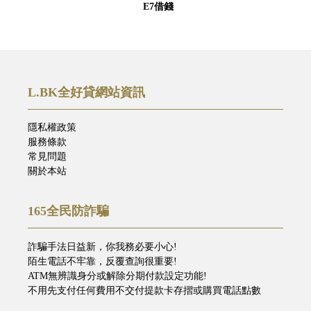
E7借錢
L.BK全好貸網站資訊
隱私權政策
服務條款
常見問題
關於本站
165全民防詐騙
詐騙手法日益新，你我務必要小心!
陌生電話不牢靠，反覆查詢很重要!
ATM無辨識身分或解除分期付款設定功能!
不用先支付任何費用不交付提款卡存摺或購買電話點數