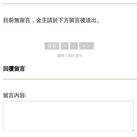
目前無留言，金主請於下方留言後送出。
首頁
＞＞
<
>
資料 1 到 0 共 0
回覆留言
留言內容: