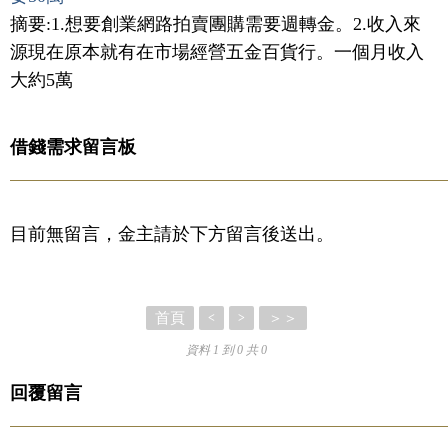
摘要:1.想要創業網路拍賣團購需要週轉金。2.收入來
源現在原本就有在市場經營五金百貨行。一個月收入
大約5萬
借錢需求留言板
目前無留言，金主請於下方留言後送出。
首頁
＞＞
<
>
資料 1 到 0 共 0
回覆留言