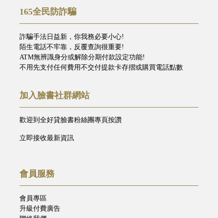
165全民防詐騙
詐騙手法日益新，你我務必要小心!
陌生電話不牢靠，反覆查詢很重要!
ATM無辨識身分或解除分期付款設定功能!
不用先支付任何費用不交付提款卡存摺或購買電話點數
加入臉書社群網站
歡迎到全好貸臉書粉絲團專頁按讚
立即接收最新資訊
會員服務
會員專區
升級付費廣告