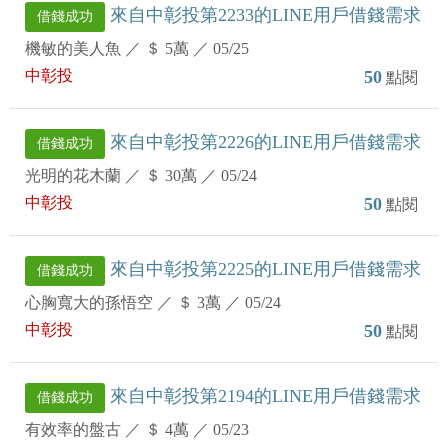
來自中彰投第2233的LINE用戶借錢需求
借錢成功
機敏的美人魚
／
＄ 5萬
／
05/25
中彰投
50
點閱
來自中彰投第2226的LINE用戶借錢需求
借錢成功
光明的花木蘭
／
＄ 30萬
／
05/24
中彰投
50
點閱
來自中彰投第2225的LINE用戶借錢需求
借錢成功
心胸寬大的孫悟空
／
＄ 3萬
／
05/24
中彰投
50
點閱
來自中彰投第2194的LINE用戶借錢需求
借錢成功
有效率的盤古
／
＄ 4萬
／
05/23