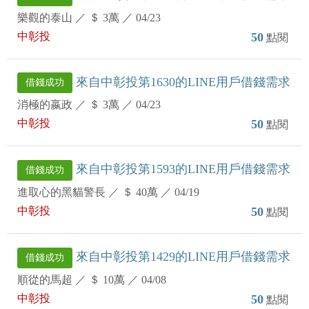
樂觀的泰山
／
＄ 3萬
／
04/23
中彰投
50
點閱
來自中彰投第1630的LINE用戶借錢需求
借錢成功
消極的嬴政
／
＄ 3萬
／
04/23
中彰投
50
點閱
來自中彰投第1593的LINE用戶借錢需求
借錢成功
進取心的黑貓警長
／
＄ 40萬
／
04/19
中彰投
50
點閱
來自中彰投第1429的LINE用戶借錢需求
借錢成功
順從的馬超
／
＄ 10萬
／
04/08
中彰投
50
點閱