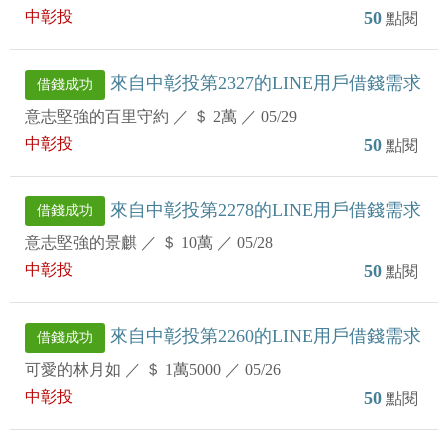
中彰投
50
點閱
來自中彰投第2327的LINE用戶借錢需求
借錢成功
意志堅強的百里守約
／
＄ 2萬
／
05/29
中彰投
50
點閱
來自中彰投第2278的LINE用戶借錢需求
借錢成功
意志堅強的景麒
／
＄ 10萬
／
05/28
中彰投
50
點閱
來自中彰投第2260的LINE用戶借錢需求
借錢成功
可愛的林月如
／
＄ 1萬5000
／
05/26
中彰投
50
點閱