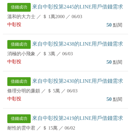
來自中彰投第2445的LINE用戶借錢需求
借錢成功
溫和的大力士
／
＄ 1萬2000
／
06/03
中彰投
50
點閱
來自中彰投第2438的LINE用戶借錢需求
借錢成功
消極的小飛象
／
＄ 3萬
／
06/03
中彰投
50
點閱
來自中彰投第2430的LINE用戶借錢需求
借錢成功
條理分明的廉頗
／
＄ 5萬
／
06/03
中彰投
50
點閱
來自中彰投第2419的LINE用戶借錢需求
借錢成功
耐性的雲中君
／
＄ 15萬
／
06/02