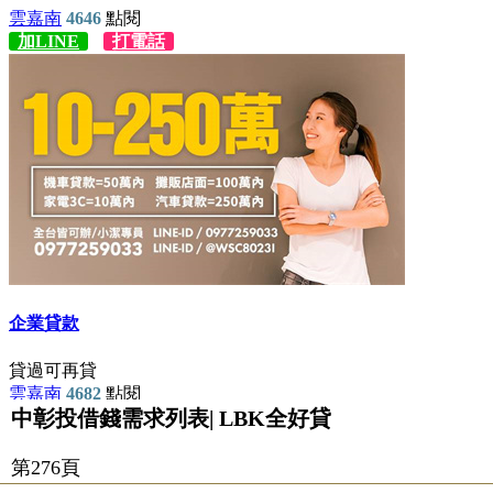
中彰投借錢需求列表| LBK全好貸
第276頁