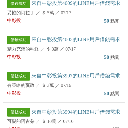
來自中彰投第4009的LINE用戶借錢需求
借錢成功
妥協的阿拉丁
／
＄ 5萬
／
07/17
中彰投
50
點閱
來自中彰投第4003的LINE用戶借錢需求
借錢成功
精力充沛的毛怪
／
＄ 3萬
／
07/17
中彰投
50
點閱
來自中彰投第3997的LINE用戶借錢需求
借錢成功
有策略的嬴政
／
＄ 3萬
／
07/16
中彰投
50
點閱
來自中彰投第3994的LINE用戶借錢需求
借錢成功
可親的阿古朵
／
＄ 10萬
／
07/16