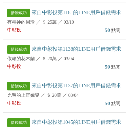
來自中彰投第1181的LINE用戶借錢需求
借錢成功
有精神的周瑜
／
＄ 25萬
／
03/10
中彰投
50
點閱
來自中彰投第1138的LINE用戶借錢需求
借錢成功
依賴的花木蘭
／
＄ 20萬
／
03/04
中彰投
50
點閱
來自中彰投第1137的LINE用戶借錢需求
借錢成功
光明的上官婉兒
／
＄ 20萬
／
03/04
中彰投
50
點閱
來自中彰投第1045的LINE用戶借錢需求
借錢成功