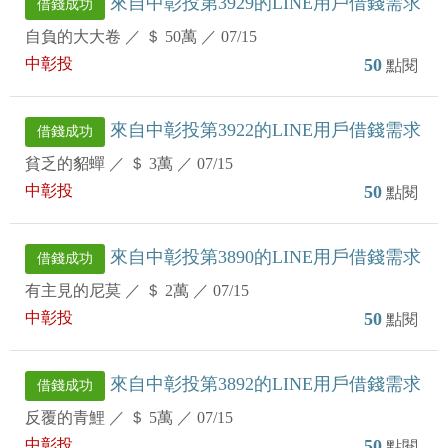
來自中彰投第3929的LINE用戶借錢需求
借錢成功
自負的大大卷
／
＄ 50萬
／
07/15
中彰投
50
點閱
來自中彰投第3922的LINE用戶借錢需求
借錢成功
貧乏的貂蟬
／
＄ 3萬
／
07/15
中彰投
50
點閱
來自中彰投第3890的LINE用戶借錢需求
借錢成功
有主見的尼莫
／
＄ 2萬
／
07/15
中彰投
50
點閱
來自中彰投第3892的LINE用戶借錢需求
借錢成功
反覆的青鯉
／
＄ 5萬
／
07/15
中彰投
50
點閱