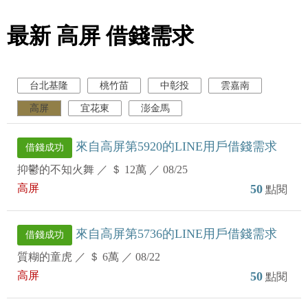
最新 高屏 借錢需求
台北基隆
桃竹苗
中彰投
雲嘉南
高屏
宜花東
澎金馬
來自高屏第5920的LINE用戶借錢需求
借錢成功
抑鬱的不知火舞
／
＄ 12萬
／
08/25
高屏
50
點閱
來自高屏第5736的LINE用戶借錢需求
借錢成功
質糊的童虎
／
＄ 6萬
／
08/22
高屏
50
點閱