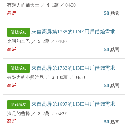
有魅力的補天士
／
＄ 1萬
／
04/30
高屏
50
點閱
來自高屏第1735的LINE用戶借錢需求
借錢成功
光明的辛巴
／
＄ 2萬
／
04/30
高屏
50
點閱
來自高屏第1733的LINE用戶借錢需求
借錢成功
有魅力的小熊維尼
／
＄ 100萬
／
04/30
高屏
50
點閱
來自高屏第1697的LINE用戶借錢需求
借錢成功
滿足的曹操
／
＄ 2萬
／
04/27
高屏
50
點閱