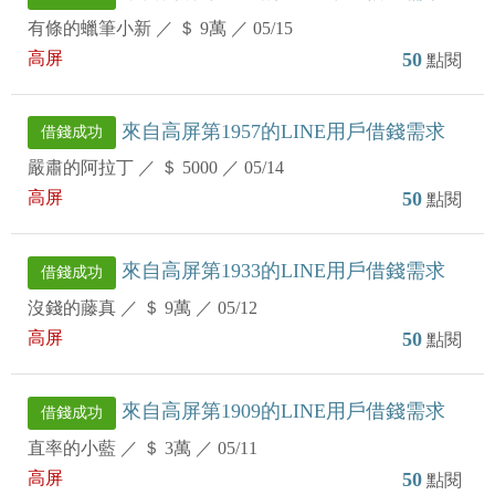
有條的蠟筆小新
／
＄ 9萬
／
05/15
高屏
50
點閱
來自高屏第1957的LINE用戶借錢需求
借錢成功
嚴肅的阿拉丁
／
＄ 5000
／
05/14
高屏
50
點閱
來自高屏第1933的LINE用戶借錢需求
借錢成功
沒錢的藤真
／
＄ 9萬
／
05/12
高屏
50
點閱
來自高屏第1909的LINE用戶借錢需求
借錢成功
直率的小藍
／
＄ 3萬
／
05/11
高屏
50
點閱