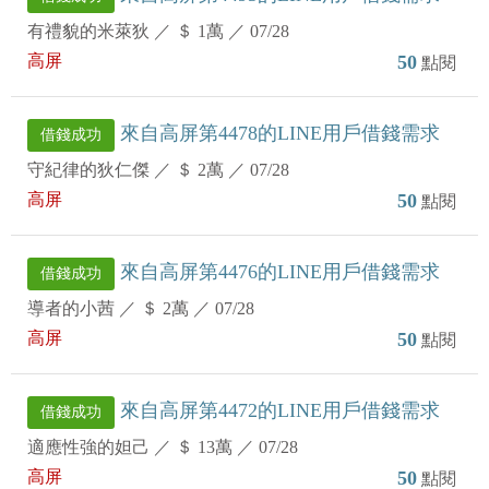
有禮貌的米萊狄
／
＄ 1萬
／
07/28
高屏
50
點閱
來自高屏第4478的LINE用戶借錢需求
借錢成功
守紀律的狄仁傑
／
＄ 2萬
／
07/28
高屏
50
點閱
來自高屏第4476的LINE用戶借錢需求
借錢成功
導者的小茜
／
＄ 2萬
／
07/28
高屏
50
點閱
來自高屏第4472的LINE用戶借錢需求
借錢成功
適應性強的妲己
／
＄ 13萬
／
07/28
高屏
50
點閱