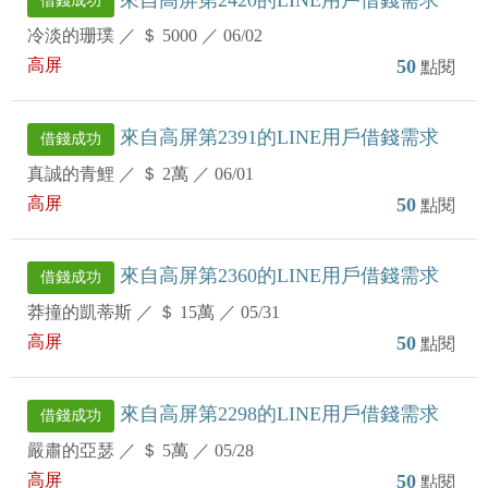
借錢成功
冷淡的珊璞
／
＄ 5000
／
06/02
高屏
50
點閱
來自高屏第2391的LINE用戶借錢需求
借錢成功
真誠的青鯉
／
＄ 2萬
／
06/01
高屏
50
點閱
來自高屏第2360的LINE用戶借錢需求
借錢成功
莽撞的凱蒂斯
／
＄ 15萬
／
05/31
高屏
50
點閱
來自高屏第2298的LINE用戶借錢需求
借錢成功
嚴肅的亞瑟
／
＄ 5萬
／
05/28
高屏
50
點閱