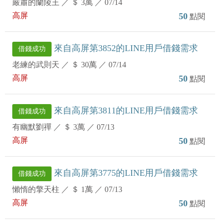
嚴肅的蘭陵王
／
＄ 3萬
／
07/14
高屏
50
點閱
來自高屏第3852的LINE用戶借錢需求
借錢成功
老練的武則天
／
＄ 30萬
／
07/14
高屏
50
點閱
來自高屏第3811的LINE用戶借錢需求
借錢成功
有幽默劉禪
／
＄ 3萬
／
07/13
高屏
50
點閱
來自高屏第3775的LINE用戶借錢需求
借錢成功
懶惰的擎天柱
／
＄ 1萬
／
07/13
高屏
50
點閱