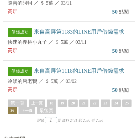
際善的阿軻
／
＄ 5萬
／
03/11
高屏
50
點閱
來自高屏第1183的LINE用戶借錢需求
借錢成功
快速的櫻桃小丸子
／
＄ 5萬
／
03/11
高屏
50
點閱
來自高屏第1118的LINE用戶借錢需求
借錢成功
冷淡的唐老鴨
／
＄ 5萬
／
03/02
高屏
50
點閱
第一頁
上一頁
18
19
20
21
22
23
24
25
最後頁
26
下一頁
到第
頁 資料 2431 到 2530 共 2530