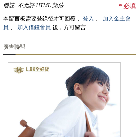
備註: 不允許 HTML 語法
*
必填
本留言板需要登錄後才可回覆，
登入
、
加入金主會
員
、
加入借錢會員
後，方可留言
廣告聯盟