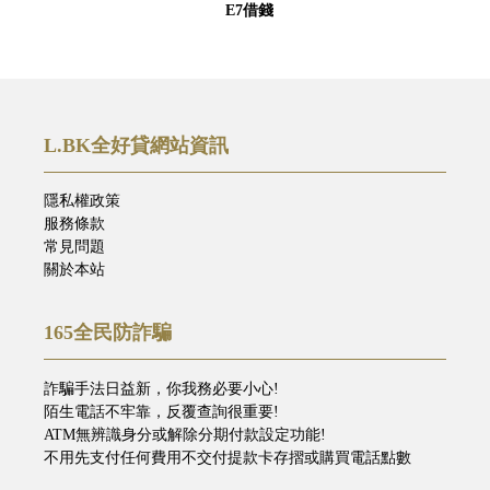
E7借錢
L.BK全好貸網站資訊
隱私權政策
服務條款
常見問題
關於本站
165全民防詐騙
詐騙手法日益新，你我務必要小心!
陌生電話不牢靠，反覆查詢很重要!
ATM無辨識身分或解除分期付款設定功能!
不用先支付任何費用不交付提款卡存摺或購買電話點數