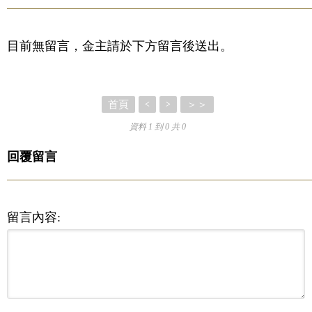
目前無留言，金主請於下方留言後送出。
首頁
＞＞
<
>
資料 1 到 0 共 0
回覆留言
留言內容: