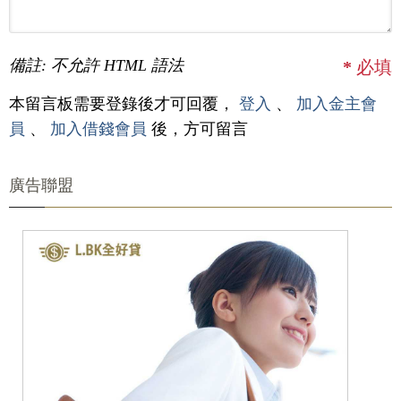
備註: 不允許 HTML 語法
*
必填
本留言板需要登錄後才可回覆，
登入
、
加入金主會
員
、
加入借錢會員
後，方可留言
廣告聯盟