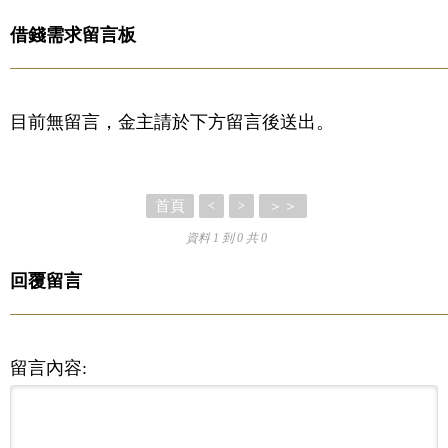
借錢需求留言板
目前無留言，金主請於下方留言後送出。
首頁
＞＞
<
>
資料 1 到 0 共 0
回覆留言
留言內容: