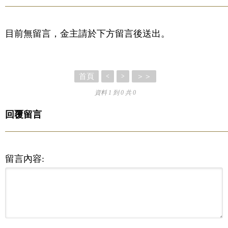
目前無留言，金主請於下方留言後送出。
首頁
＞＞
<
>
資料 1 到 0 共 0
回覆留言
留言內容: