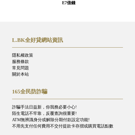
E7借錢
L.BK全好貸網站資訊
隱私權政策
服務條款
常見問題
關於本站
165全民防詐騙
詐騙手法日益新，你我務必要小心!
陌生電話不牢靠，反覆查詢很重要!
ATM無辨識身分或解除分期付款設定功能!
不用先支付任何費用不交付提款卡存摺或購買電話點數