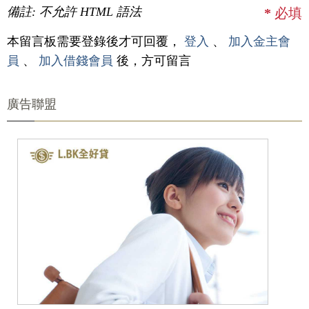
備註: 不允許 HTML 語法
*
必填
本留言板需要登錄後才可回覆，
登入
、
加入金主會
員
、
加入借錢會員
後，方可留言
廣告聯盟