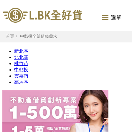
選單
首頁
中彰投全部借錢需求