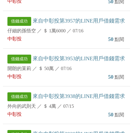
中彰投
50
點閱
來自中彰投第3957的LINE用戶借錢需求
借錢成功
仔細的孫悟空
／
＄ 1萬6000
／
07/16
中彰投
50
點閱
來自中彰投第3953的LINE用戶借錢需求
借錢成功
開朗的茉莉
／
＄ 50萬
／
07/16
中彰投
50
點閱
來自中彰投第3938的LINE用戶借錢需求
借錢成功
外向的武則天
／
＄ 4萬
／
07/15
中彰投
50
點閱