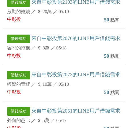
來自中彰投第2103的LINE用戶借錢需求
借錢成功
殷勤的嫦娥
／
＄ 20萬
／
05/19
中彰投
50
點閱
來自中彰投第2076的LINE用戶借錢需求
借錢成功
容忍的拖拖
／
＄ 8萬
／
05/18
中彰投
50
點閱
來自中彰投第2073的LINE用戶借錢需求
借錢成功
輕鬆的青鯉
／
＄ 10萬
／
05/18
中彰投
50
點閱
來自中彰投第2051的LINE用戶借錢需求
借錢成功
外向的芭比
／
＄ 5萬
／
05/17