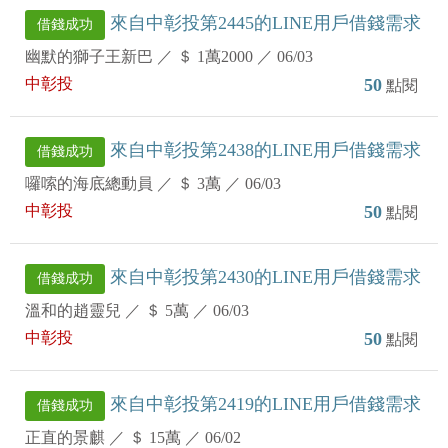
來自中彰投第2445的LINE用戶借錢需求
借錢成功
幽默的獅子王新巴
／
＄ 1萬2000
／
06/03
中彰投
50
點閱
來自中彰投第2438的LINE用戶借錢需求
借錢成功
囉嗦的海底總動員
／
＄ 3萬
／
06/03
中彰投
50
點閱
來自中彰投第2430的LINE用戶借錢需求
借錢成功
溫和的趙靈兒
／
＄ 5萬
／
06/03
中彰投
50
點閱
來自中彰投第2419的LINE用戶借錢需求
借錢成功
正直的景麒
／
＄ 15萬
／
06/02