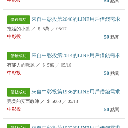
中彰投
50
點閱
來自中彰投第2048的LINE用戶借錢需求
借錢成功
拖延的小藍
／
＄ 5萬
／
05/17
中彰投
50
點閱
來自中彰投第2014的LINE用戶借錢需求
借錢成功
有能力的咪麗
／
＄ 5萬
／
05/16
中彰投
50
點閱
來自中彰投第1936的LINE用戶借錢需求
借錢成功
完美的安西教練
／
＄ 5000
／
05/13
中彰投
50
點閱
來自中彰投第1932的LINE用戶借錢需求