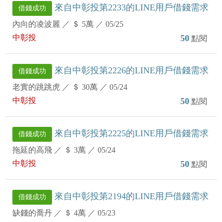
來自中彰投第2233的LINE用戶借錢需求
借錢成功
內向的凌波麗
／
＄ 5萬
／
05/25
中彰投
50
點閱
來自中彰投第2226的LINE用戶借錢需求
借錢成功
老實的跳跳虎
／
＄ 30萬
／
05/24
中彰投
50
點閱
來自中彰投第2225的LINE用戶借錢需求
借錢成功
拖延的高飛
／
＄ 3萬
／
05/24
中彰投
50
點閱
來自中彰投第2194的LINE用戶借錢需求
借錢成功
缺錢的喬丹
／
＄ 4萬
／
05/23