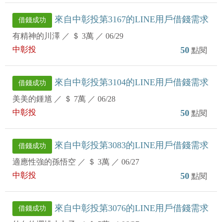
來自中彰投第3167的LINE用戶借錢需求
借錢成功
有精神的川澤
／
＄ 3萬
／
06/29
中彰投
50
點閱
來自中彰投第3104的LINE用戶借錢需求
借錢成功
美美的鍾馗
／
＄ 7萬
／
06/28
中彰投
50
點閱
來自中彰投第3083的LINE用戶借錢需求
借錢成功
適應性強的孫悟空
／
＄ 3萬
／
06/27
中彰投
50
點閱
來自中彰投第3076的LINE用戶借錢需求
借錢成功