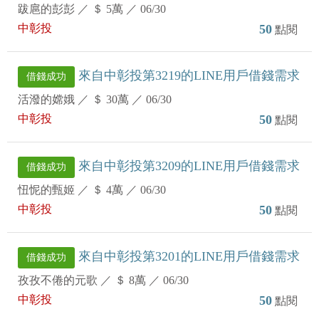
跋扈的彭彭
／
＄ 5萬
／
06/30
中彰投
50
點閱
來自中彰投第3219的LINE用戶借錢需求
借錢成功
活潑的嫦娥
／
＄ 30萬
／
06/30
中彰投
50
點閱
來自中彰投第3209的LINE用戶借錢需求
借錢成功
忸怩的甄姬
／
＄ 4萬
／
06/30
中彰投
50
點閱
來自中彰投第3201的LINE用戶借錢需求
借錢成功
孜孜不倦的元歌
／
＄ 8萬
／
06/30
中彰投
50
點閱