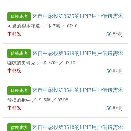
來自中彰投第3635的LINE用戶借錢需求
借錢成功
可愛的櫻木花道
／
＄ 7萬
／
07/10
中彰投
50
點閱
來自中彰投第3619的LINE用戶借錢需求
借錢成功
囉嗦的史瑞克
／
＄ 5700
／
07/10
中彰投
50
點閱
來自中彰投第3541的LINE用戶借錢需求
借錢成功
儉樸的後羿
／
＄ 5萬
／
07/08
中彰投
50
點閱
來自中彰投第3518的LINE用戶借錢需求
借錢成功