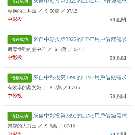
來自中彰投第3929的LINE用戶借錢需求
借錢成功
專橫的三井壽
／
＄ 50萬
／
07/15
中彰投
50
點閱
來自中彰投第3922的LINE用戶借錢需求
借錢成功
適應性強的雲中君
／
＄ 3萬
／
07/15
中彰投
50
點閱
來自中彰投第3890的LINE用戶借錢需求
借錢成功
有效率的蔡文姬
／
＄ 2萬
／
07/15
中彰投
50
點閱
來自中彰投第3892的LINE用戶借錢需求
借錢成功
樂觀的大力士
／
＄ 5萬
／
07/15
中彰投
50
點閱