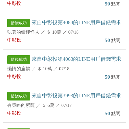
中彰投
50
點閱
來自中彰投第4084的LINE用戶借錢需求
借錢成功
執著的鐘樓怪人
／
＄ 10萬
／
07/18
中彰投
50
點閱
來自中彰投第4063的LINE用戶借錢需求
借錢成功
懶惰的扁鵲
／
＄ 10萬
／
07/18
中彰投
50
點閱
來自中彰投第3993的LINE用戶借錢需求
借錢成功
有策略的紫龍
／
＄ 6萬
／
07/17
中彰投
50
點閱