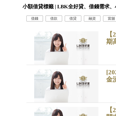
小額借貸標籤 | LBK全好貸、借錢需求
借錢
借款
借貸
融資
當舖
【
期
[
金
【