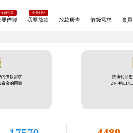
免費刊登
免費刊登
我要借錢
我要放款
放款廣告
借錢需求
會員
錢
您的借款需求
快速刊登您
解決資金的困難
24小時LI
17570
4489