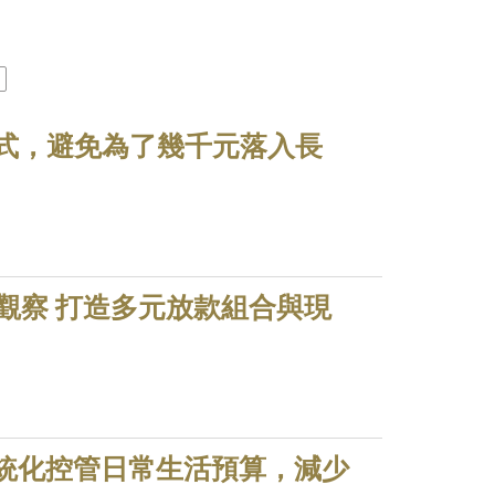
模式，避免為了幾千元落入長
平台觀察 打造多元放款組合與現
系統化控管日常生活預算，減少