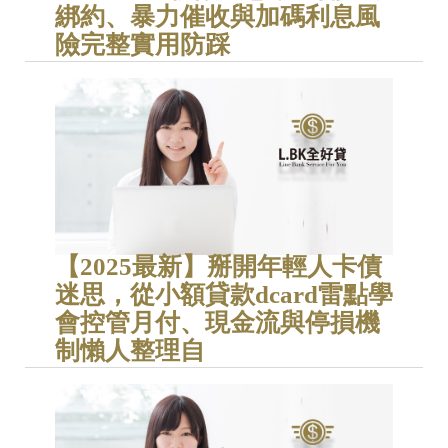
綁約、暴力催收與加碼利息風
險完整實用防踩
【2025最新】掰開年輕人卡債
迷思，從小額貸款dcard雷點學
會控管月付、現金流與停損機
制懶人整理自