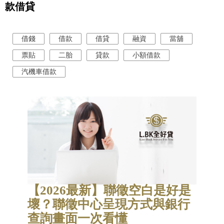
款借貸
借錢
借款
借貸
融資
當舖
票貼
二胎
貸款
小額借款
汽機車借款
【2026最新】聯徵空白是好是
壞？聯徵中心呈現方式與銀行
查詢畫面一次看懂