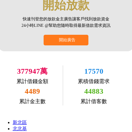
開始放款
快速刊登您的放款金主廣告讓客戶找到放款資金
24小時LINE @幫助您隨時取得最新借款需求資訊
開始廣告
377947萬
17570
累計借錢金額
累積借錢需求
4489
44883
累計金主數
累計借客數