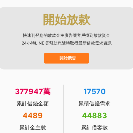
開始放款
快速刊登您的放款金主廣告讓客戶找到放款資金
24小時LINE @幫助您隨時取得最新借款需求資訊
開始廣告
377947萬
17570
累計借錢金額
累積借錢需求
4489
44883
累計金主數
累計借客數