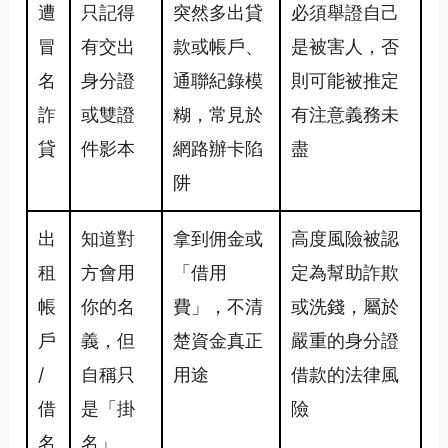
遭
只記得
突然多出貸
必須舉證自己
冒
有交出
款或帳戶、
是被害人，否
名
身分證
通聯紀錄模
則可能被推定
詐
或雙證
糊，常見於
有注意義務未
貸
件影本
網路辦卡陷
盡
阱
出
知道對
拿到佣金或
高度風險被認
租
方會用
「借用
定為幫助詐欺
帳
你的名
費」，不清
或洗錢，屬於
戶
義，但
楚資金真正
嚴重的身分證
/
自稱只
用途
借款的法律風
借
是「掛
險
名
名」