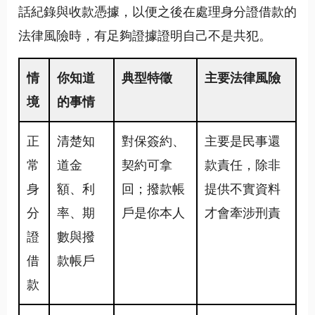
話紀錄與收款憑據，以便之後在處理身分證借款的
法律風險時，有足夠證據證明自己不是共犯。
情
你知道
典型特徵
主要法律風險
境
的事情
正
清楚知
對保簽約、
主要是民事還
常
道金
契約可拿
款責任，除非
身
額、利
回；撥款帳
提供不實資料
分
率、期
戶是你本人
才會牽涉刑責
證
數與撥
借
款帳戶
款