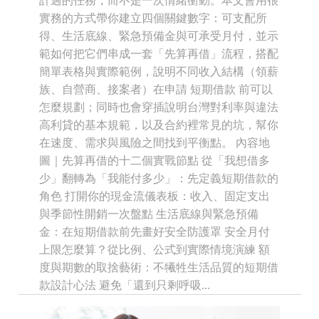
計過的任務，而不是一次情緒衝動。本文會用很
實務的方式帶你建立四個關鍵數字：可支配所
得、生活底線、緊急預備金與可承受月付，並示
範如何把它們串成一套「先算再借」流程，搭配
簡單表格與實際範例，說明不同收入結構（領薪
族、自營商、接案者）在申請 短期借款 前可以
怎麼規劃；同時也會穿插說明台灣對利率與違法
高利貸的基本規範，以及合約裡常見的坑，幫你
在速度、需求與風險之間找到平衡點。 內容地
圖｜先算再借的十二個實戰節點 從「我想借多
少」翻轉為「我能付多少」：先定義短期借款的
角色 打開你的現金流儀表板：收入、固定支出
與季節性開銷一次盤點 生活底線與緊急預備
金：在短期借款前先畫好安全防護罩 安全月付
上限怎麼算？從比例、公式到實際情境演練 額
度與期數的取捨藝術：不犧牲生活品質的短期借
款設計心法 避免「還到只剩呼吸...