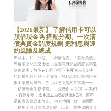
【2026最新】 了解信用卡可以
預借現金嗎 搭配分期、一次清
償與資金調度規劃 把利息與違
約風險及總成
際成本、和「分期」「小額信貸」「整合負債」
等選項之間怎麼比較，最後再用資金調度表和還
款路線圖，教你在真的不得不使用預借現金時，
如何搭配分期與一次清償，把利息支出與信用分
數衝擊壓到最低。你可以把這篇文章當成一份
「預借現金生存指南」，從觀念 → 試算 → 案例
→ 行動步驟，逐步建立自己的判斷框架，而不
是被廣告標語牽著走。 內容地圖｜從一個問題
「信用卡可以預借現金嗎」出發，重整你的資金