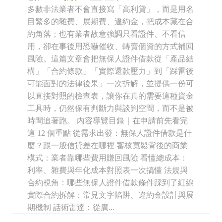
多數非法業者不會直接寫「高利貸」，而是用名
目繁多的雜費、展期費、違約金，把成本藏在合
約角落；也有業者故意強調只看證件、不看信
用，卻在事後用恐嚇催收、轉賣個資的方式補回
風險。這篇文章會把無保人證件借款從「產品結
構」「合約條款」「實際還款壓力」到「踩雷後
可能面對的法律後果」一次拆解，並提供一份可
以直接對照的檢查表，讓你在真的需要這種資金
工具時，仍然保有判斷力與談判空間，而不是被
時間追著跑。 內容導覽目錄｜在申請前先看完
這 12 個重點 從需求出發：無保人證件借款是什
麼？跟一般信貸差在哪裡 審核寬鬆背後的商業
模式：業者靠哪些費用賺回風險 看懂總成本：
利率、雜費與年化成本對照表一次搞懂 法規與
合約視角：哪些無保人證件借款條件踩到了紅線
實際合約拆解：常見文字陷阱、違約金設計與展
期機制 話術雷達：從廣...