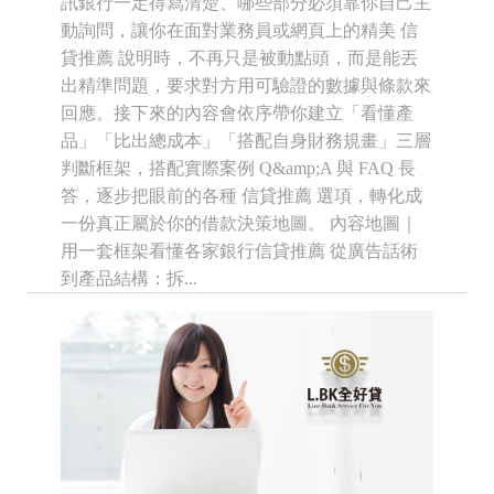
訊銀行一定得寫清楚、哪些部分必須靠你自己主
動詢問，讓你在面對業務員或網頁上的精美 信
貸推薦 說明時，不再只是被動點頭，而是能丟
出精準問題，要求對方用可驗證的數據與條款來
回應。接下來的內容會依序帶你建立「看懂產
品」「比出總成本」「搭配自身財務規畫」三層
判斷框架，搭配實際案例 Q&amp;A 與 FAQ 長
答，逐步把眼前的各種 信貸推薦 選項，轉化成
一份真正屬於你的借款決策地圖。 內容地圖｜
用一套框架看懂各家銀行信貸推薦 從廣告話術
到產品結構：拆...