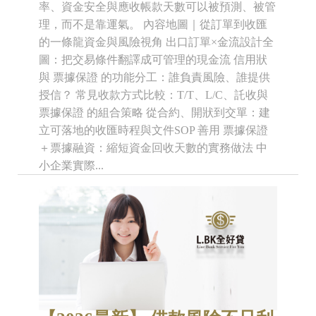
率、資金安全與應收帳款天數可以被預測、被管
理，而不是靠運氣。 內容地圖｜從訂單到收匯
的一條龍資金與風險視角 出口訂單×金流設計全
圖：把交易條件翻譯成可管理的現金流 信用狀
與 票據保證 的功能分工：誰負責風險、誰提供
授信？ 常見收款方式比較：T/T、L/C、託收與
票據保證 的組合策略 從合約、開狀到交單：建
立可落地的收匯時程與文件SOP 善用 票據保證
＋票據融資：縮短資金回收天數的實務做法 中
小企業實際...