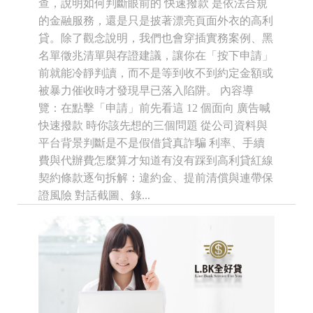
查，說明如何判斷眼前的 快速撥款 是依法合規
的金融服務，還是只是披著漂亮頁面外衣的高利
貸。除了觀念說明，我們也會穿插實務案例、黑
名單徵兆清單與存證建議，讓你在「按下申請」
前就能冷靜判讀，而不是等到收不到約定金額或
被暴力催收時才發現早已落入陷阱。 內容導
覽：在點擊「申請」前先看這 12 個面向 廣告喊
快速撥款 時你該先想的三個問題 從公司資料與
平台背景判斷是不是假借貸真詐騙 利率、手續
費與代辦費怎麼算才知道有沒有踩到高利貸紅線
契約條款逐句拆解：違約金、提前清償與連帶保
證風險 對話截圖、錄...