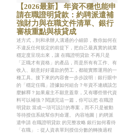
【2026最新】 年資不穩也能申
請在職證明貸款：約聘派遣補
強財力與在職文件清單、銀行
審核重點與核貸成
述方式，到和承辦人溝通的小細節，教你如何在
不違反任何規定的前提下，把自己最真實的就業
穩定度呈現出來，讓 在職證明貸款 不再只是
「正職才有資格」的產品，而是所有有工作、有
收入、願意好好還款的勞工，都能實際運用的一
種工具。接下來的內容會一步步說明：銀行眼中
的「穩定任職」證據如何組合？年資不連續該怎
麼解釋？如果雇主不願意蓋章，又有哪些替代資
料可以補強？閱讀完這一篇，你可以把 在職證
明貸款 當成一項可設計的專案，而不只是被動
等待授信系統幫你判命運。 內容地圖｜約聘派
遣申請 在職證明貸款 的完整攻略 銀行如何看待
「在職」：從人資表單到授信分數的轉換過程