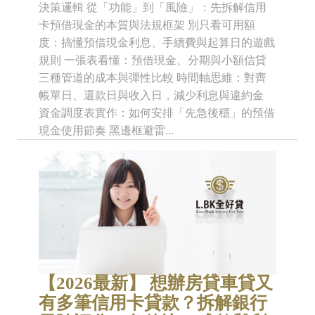
決策邏輯 從「功能」到「風險」：先拆解信用
卡預借現金的本質與法規框架 別只看可用額
度：搞懂預借現金利息、手續費與起算日的遊戲
規則 一張表看懂：預借現金、分期與小額信貸
三種管道的成本與彈性比較 時間軸思維：對齊
帳單日、還款日與收入日，減少利息與違約金
資金調度表實作：如何安排「先急後穩」的預借
現金使用節奏 黑邊框避雷...
【2026最新】 想辦房貸車貸又
有多筆信用卡貸款？拆解銀行