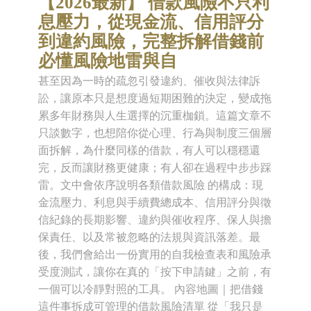
【2026最新】 借款風險不只利
息壓力，從現金流、信用評分
到違約風險，完整拆解借錢前
必懂風險地雷與自
甚至因為一時的疏忽引發違約、催收與法律訴
訟，讓原本只是想度過短期困難的決定，變成拖
累多年財務與人生選擇的沉重枷鎖。這篇文章不
只談數字，也想陪你從心理、行為與制度三個層
面拆解，為什麼同樣的借款，有人可以穩穩還
完，反而讓財務更健康；有人卻在過程中步步踩
雷。文中會依序說明各類借款風險 的構成：現
金流壓力、利息與手續費總成本、信用評分與徵
信紀錄的長期影響、違約與催收程序、保人與擔
保責任、以及常被忽略的法規與資訊落差。最
後，我們會給出一份實用的自我檢查表和風險承
受度測試，讓你在真的「按下申請鍵」之前，有
一個可以冷靜對照的工具。 內容地圖｜把借錢
這件事拆成可管理的借款風險清單 從「我只是