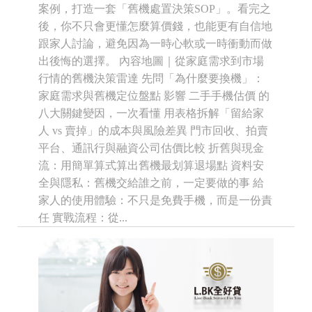
案例，打造一套「舊機處置決策SOP」。看完之
後，你不只會更懂怎麼算價錢，也能更有自信地
跟家人討論，避免因為一時心軟或一時衝動而做
出後悔的選擇。 內容地圖｜從家庭需求到市場
行情的舊機決策雷達 先問「為什麼要換機」：
家庭需求與舊機定位盤點 影響 二手手機估價 的
八大關鍵變因，一次看懂 用表格拆解「留給家
人 vs 賣掉」的成本與風險差異 門市回收、拍賣
平台、通訊行與融資公司估價比較 折舊與現金
流：用簡單算式算出舊機最划算退場點 資料安
全與隱私：舊機交給誰之前，一定要做的事 給
家人的使用體驗：不只是免費手機，而是一份責
任 實戰流程：從...