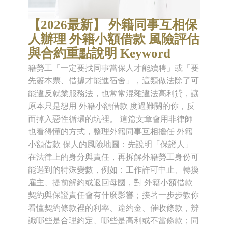
【2026最新】 外籍同事互相保
人辦理 外籍小額借款 風險評估
與合約重點說明 Keyword
籍勞工「一定要找同事當保人才能續聘」或「要
先簽本票、借據才能進宿舍」，這類做法除了可
能違反就業服務法，也常常混雜違法高利貸，讓
原本只是想用 外籍小額借款 度過難關的你，反
而掉入惡性循環的坑裡。 這篇文章會用非律師
也看得懂的方式，整理外籍同事互相擔任 外籍
小額借款 保人的風險地圖：先說明「保證人」
在法律上的身分與責任，再拆解外籍勞工身份可
能遇到的特殊變數，例如：工作許可中止、轉換
雇主、提前解約或返回母國，對 外籍小額借款
契約與保證責任會有什麼影響；接著一步步教你
看懂契約條款裡的利率、違約金、催收條款，辨
識哪些是合理約定、哪些是高利或不當條款；同