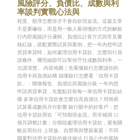
風險評分、負債比、成數與利
率談判實戰心法與
程度、順序怎麼排才不會自砍現金流。這篇文章
不是要嚇你，而是用一般人看得懂的方式拆解銀
行內部風險評分邏輯、負債比計算方式與常見審
核紅線，搭配實際試算與案例，把一年內想申請
房貸車貸時，如何處理信用卡貸款、怎麼與行員
談條件、哪些細節可以幫你守住成數與利率，一
次講清楚。 內容地圖｜先看懂銀行怎麼讀你的
信用卡與負債結構 搞懂銀行怎麼看「信用卡貸
款」：聯徵報告、負債比與風險分級 一年內想
申請房貸車貸，先盤點目前每一筆信用卡貸款結
構 多筆信用卡貸款會怎麼拉高負債比？用簡易
試算看成數與月付影響 銀行眼中的好客戶：把
信用卡貸款用在「可預期現金流」而非補洞 12
個月調整計畫：分階段處理信用卡貸款，避免關
帳反而扣分 上班族、自營商與雙薪家庭：不同
職業對信用卡貸款的最佳做法 行員心中的風險