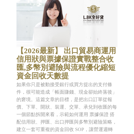
【2026最新】 出口貿易商運用
信用狀與票據保證實戰整合收
匯,多幣別避險與流程優化縮短
資金回收天數提
如果你只是被動接受銀行或買方提出的支付條
件，很可能造成「帳面賺錢、現金卻始終落後」
的窘境。這篇文章的目標，是把出口訂單從報
價、下單、開狀、裝運、交單、承兌到收匯的每
一個節點拆開來看，示範如何運用 票據保證 搭
配信用狀、押匯、出口押匯與多幣別避險策略，
建立一套可重複的資金回收 SOP，讓營運週轉