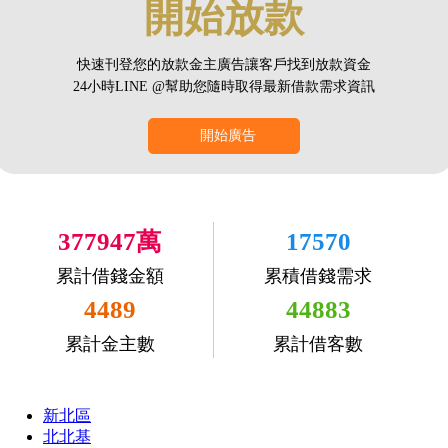
開始放款
快速刊登您的放款金主廣告讓客戶找到放款資金
24小時LINE @幫助您隨時取得最新借款需求資訊
開始廣告
377947萬
17570
累計借錢金額
累積借錢需求
4489
44883
累計金主數
累計借客數