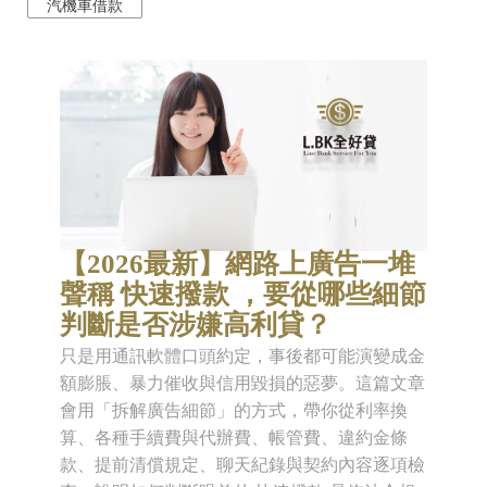
汽機車借款
【2026最新】網路上廣告一堆
聲稱 快速撥款 ，要從哪些細節
判斷是否涉嫌高利貸？
只是用通訊軟體口頭約定，事後都可能演變成金
額膨脹、暴力催收與信用毀損的惡夢。這篇文章
會用「拆解廣告細節」的方式，帶你從利率換
算、各種手續費與代辦費、帳管費、違約金條
款、提前清償規定、聊天紀錄與契約內容逐項檢