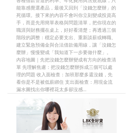
各種借款管道的利率、年化費用與法規底線，只
能靠感覺選產品，最後又回到「沒錢怎麼辦」的
死循環。接下來的內容不會叫你立刻變成投資高
手，而是先用簡單表格與問題清單，把你現在的
職涯與財務擺在桌上，好好看清楚；再透過三個
階段的調整：穩定必要支出、重新談薪或轉職、
建立緊急預備金與合法借款備用線，讓「沒錢怎
麼辦」慢慢變成「我知道下一步要做什麼」。
內容地圖｜先把沒錢怎麼辦變成有方向的檢查清
單 先理解焦慮：把沒錢怎麼辦拆成三個可以處
理的問題 收入面檢查：加班那麼多還沒錢，先
看你是不是被低薪綁住 支出面檢查：用現金流
漏水圖找出你哪裡花太多卻沒感...