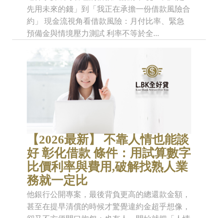
先用未來的錢」到「我正在承擔一份借款風險合
約」 現金流視角看借款風險：月付比率、緊急
預備金與情境壓力測試 利率不等於全...
【2026最新】 不靠人情也能談
好 彰化借款 條件：用試算數字
比價利率與費用,破解找熟人業
務就一定比
他銀行公開專案，最後背負更高的總還款金額，
甚至在提早清償的時候才驚覺違約金超乎想像，