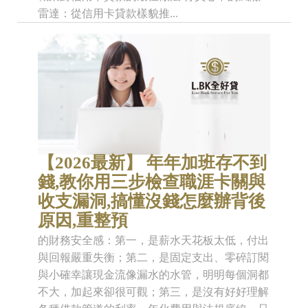
雷達：從信用卡貸款樣貌推...
【2026最新】 年年加班存不到
錢,教你用三步檢查職涯卡關與
收支漏洞,搞懂沒錢怎麼辦背後
原因,重整預
的財務安全感：第一，是薪水天花板太低，付出
與回報嚴重失衡；第二，是固定支出、零碎訂閱
與小確幸讓現金流像漏水的水管，明明每個洞都
不大，加起來卻很可觀；第三，是沒有好好理解