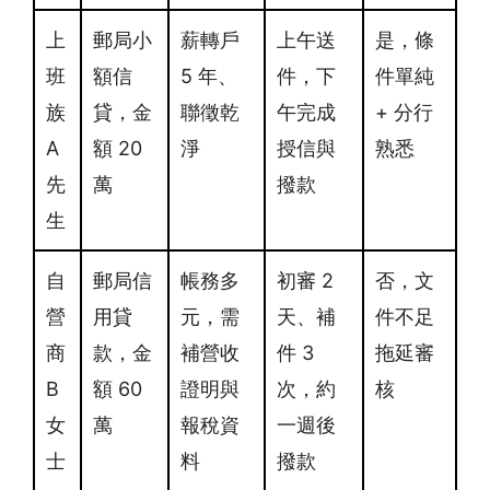
上
郵局小
薪轉戶
上午送
是，條
班
額信
5 年、
件，下
件單純
族
貸，金
聯徵乾
午完成
+ 分行
A
額 20
淨
授信與
熟悉
先
萬
撥款
生
自
郵局信
帳務多
初審 2
否，文
營
用貸
元，需
天、補
件不足
商
款，金
補營收
件 3
拖延審
B
額 60
證明與
次，約
核
女
萬
報稅資
一週後
士
料
撥款