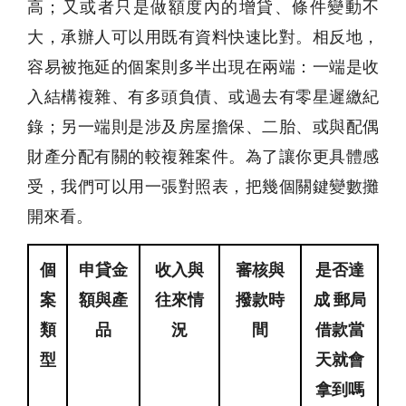
高；又或者只是做額度內的增貸、條件變動不
大，承辦人可以用既有資料快速比對。相反地，
容易被拖延的個案則多半出現在兩端：一端是收
入結構複雜、有多頭負債、或過去有零星遲繳紀
錄；另一端則是涉及房屋擔保、二胎、或與配偶
財產分配有關的較複雜案件。為了讓你更具體感
受，我們可以用一張對照表，把幾個關鍵變數攤
開來看。
個
申貸金
收入與
審核與
是否達
案
額與產
往來情
撥款時
成 郵局
類
品
況
間
借款當
型
天就會
拿到嗎