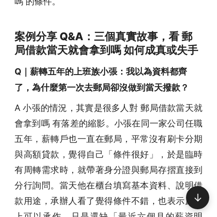
嗎 的條件。
案例分享 Q&A：三個真實故事，看 郵
局借款當天就會拿到嗎 如何成真或失手
Q｜薪轉五年的上班族小張：我以為資料都齊
了，為什麼第一次去郵局卻沒做到當天撥款？
A 小張的情況，其實是很多人對 郵局借款當天就
會拿到嗎 有落差的縮影。小張在同一家公司任職
五年，薪轉戶也一直在郵局，平常沒有刷卡分期
與高額貸款，覺得自己「條件很好」，於是臨時
有周轉需求時，就帶著身分證與郵局存摺直接到
分行詢問。當天他在櫃台填寫基本資料、說明借
↓
款用途，承辦人看了覺得條件不錯，也表示原則
上可以承作，只是還缺「最近六個月的薪資明