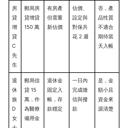
房
郵局房
有房產
估價、
否，產
貸
貸增貸
但需重
設定與
品性質
增
150 萬
新估價
對保共
不適合
貸
花 2 週
期待當
C
天入帳
先
生
退
郵局信
退休金
一日內
是，金
休
貸 15
固定入
完成徵
額小且
族
萬，作
帳，存
信與撥
資金來
D
為醫療
款穩定
款
源清楚
女
備用金
士