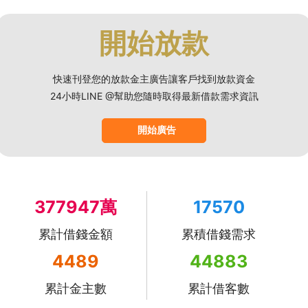
開始放款
快速刊登您的放款金主廣告讓客戶找到放款資金
24小時LINE @幫助您隨時取得最新借款需求資訊
開始廣告
377947萬
17570
累計借錢金額
累積借錢需求
4489
44883
累計金主數
累計借客數