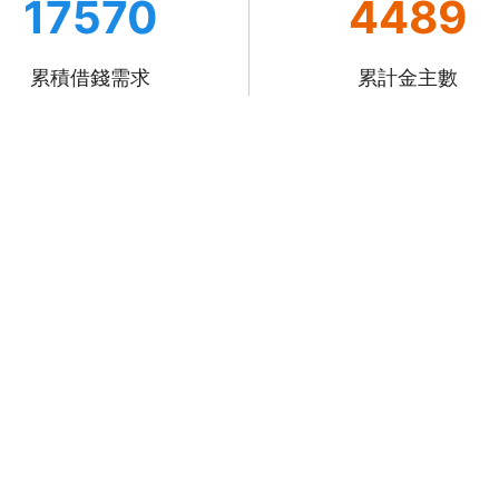
17570
4489
累積借錢需求
累計金主數