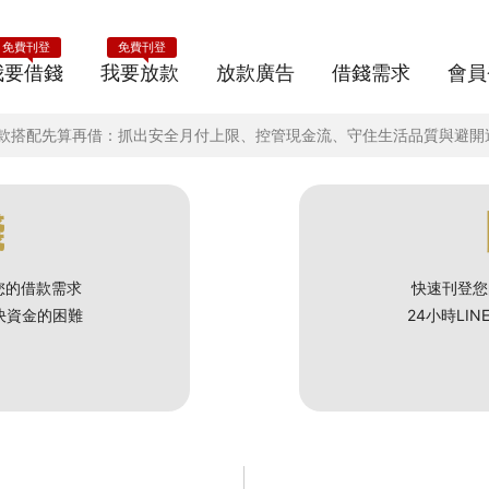
免費刊登
免費刊登
我要借錢
我要放款
放款廣告
借錢需求
會員
期借款搭配先算再借：抓出安全月付上限、控管現金流、守住生活品質與避
錢
您的借款需求
快速刊登您
解決資金的困難
24小時LI