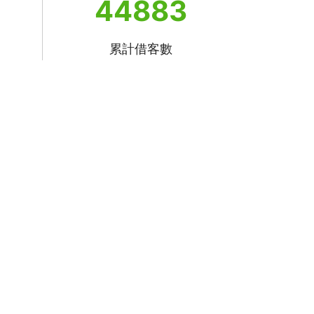
44883
累計借客數