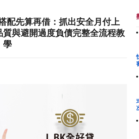
款搭配先算再借：抓出安全月付上
品質與避開過度負債完整全流程教
學