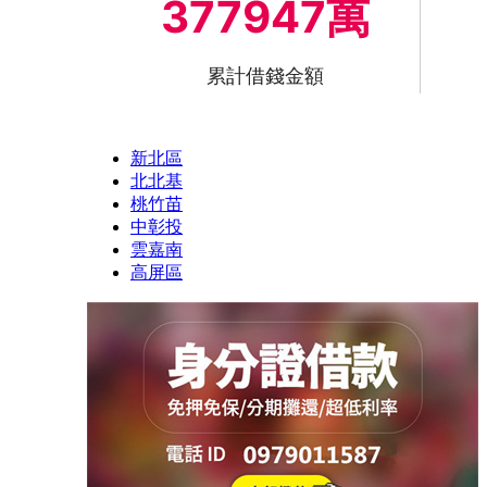
377947萬
累計借錢金額