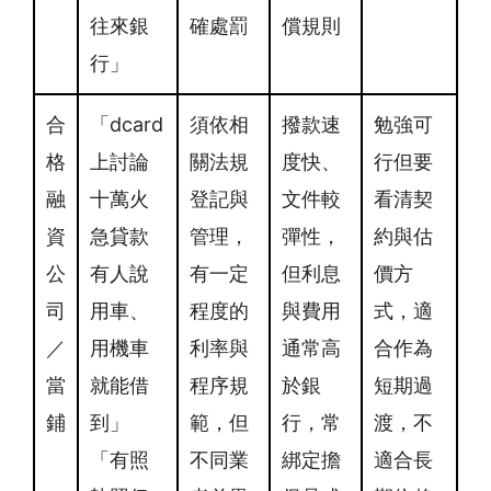
往來銀
確處罰
償規則
行」
合
「dcard
須依相
撥款速
勉強可
格
上討論
關法規
度快、
行但要
融
十萬火
登記與
文件較
看清契
資
急貸款
管理，
彈性，
約與估
公
有人說
有一定
但利息
價方
司
用車、
程度的
與費用
式，適
／
用機車
利率與
通常高
合作為
當
就能借
程序規
於銀
短期過
鋪
到」
範，但
行，常
渡，不
「有照
不同業
綁定擔
適合長