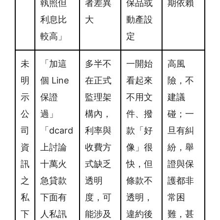
執照但
者差異
保品或
期依賴
利息比
大
動產設
較高」
定
未
「加這
多半不
一開始
高風
明
個 Line
在正式
看起來
險，不
示
保證
監理架
不用文
建議
公
過」
構內，
件、撥
碰；一
司
「dcard
利率與
款「好
旦有糾
資
上討論
收費方
像」很
紛，舉
訊
十萬火
式缺乏
快，但
證與保
之
急貸款
透明
條款不
護都非
私
下面有
度，可
透明，
常困
下
人私訊
能涉及
違約後
難，甚