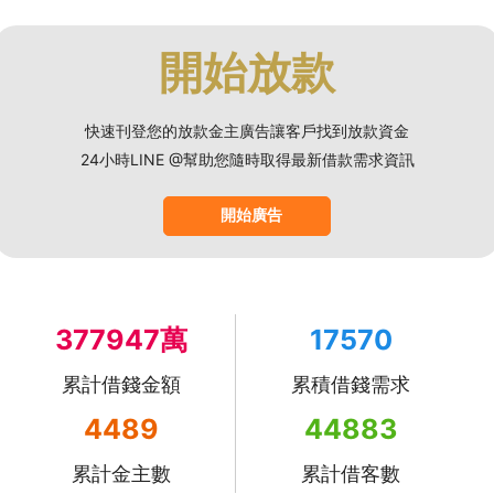
開始放款
快速刊登您的放款金主廣告讓客戶找到放款資金
24小時LINE @幫助您隨時取得最新借款需求資訊
開始廣告
377947萬
17570
累計借錢金額
累積借錢需求
4489
44883
累計金主數
累計借客數