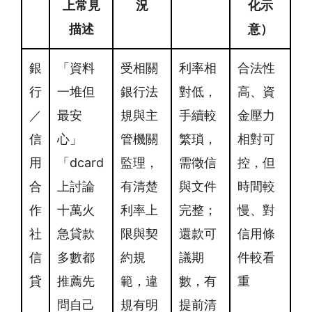
上常見
況
化示
描述
意）
銀
「資料
受相關
利率相
合法性
行
一堆但
銀行法
對低，
高、資
／
最安
規與主
手續較
金壓力
信
心」
管機關
繁瑣，
相對可
用
「dcard
監理，
需徵信
控，但
合
上討論
有清楚
與文件
時間較
作
十萬火
利率上
完整；
慢、對
社
急貸款
限與契
還款可
信用條
信
多數都
約規
議期
件較看
貸
推薦先
範，違
數，有
重
問自己
規有明
提前清