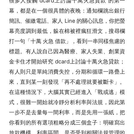
很多人接觸 dcard上討論十萬火急貸款 的第一
幕，都是在一個很具體的夜晚：通知欄跳出銀行
簡訊、催繳電話、家人 Line 的關心訊息，你把螢
幕亮度調到最低，躲在棉被裡瘋狂滑文，搜尋欄
打一句「十萬 火急 借款」，看到一串同樣焦慮的
標題。有人說自己因為醫療、家人失業、創業資
金卡住才開始研究 dcard上討論十萬火急貸款；
有人則只是單純消費失控，分期和循環一路疊上
來，直到某一刻發現「再不處理就要被斷卡」。
在這種情況下，大腦其實已經進入「戰或逃」模
式，很難一開始就冷靜分析利率與法規，因此第
一步不是去量每一間利率，而是先用一張紙，把
你看到的所有選項粗略分成三個盒子：明確寫出
放款機構、利率區間、是否受到相關法規管理的