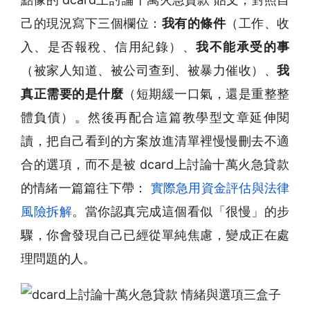
己的現況寫下三個欄位：
我有的條件
（工作、收
入、是否報稅、信用紀錄）、
我不能承受的事
（被家人知道、被公司查到、被暴力催收）、
我
真正需要的是什麼
（短期緩一口氣，還是重整整
體負債）。然後再配合這篇教學型文章延伸閱
讀，把自己看到的方案放進清單裡慢慢刪去不適
合的選項，而不是被 dcard上討論十萬火急貸款
的情緒一篇篇往下帶：
實際急用資金評估與法律
風險拆解
。當你認真完成這個看似「很慢」的步
驟，你會發現自己已經從單純焦慮，變成正在處
理問題的人。