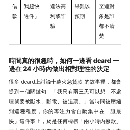
借
我超快
違法高
果難以
至連對
款
過件」
利或詐
預期
象是誰
騙
都不清
楚
時間真的很急時，如何一邊看 dcard 一
邊在 24 小時內做出相對理性的決定
很多 dcard上討論十萬火急貸款 的故事裡，都會
提到一個關鍵句：「我只有兩三天可以想，不處
理就要被斷水、斷電、被退票。」當時間被壓縮
到這種程度，你的專注力會自動集中在「誰最
快」這件事上，於是任何標榜「兩小時內撥款」