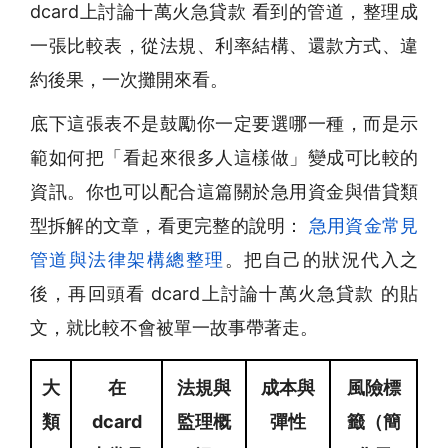
dcard上討論十萬火急貸款 看到的管道，整理成
一張比較表，從法規、利率結構、還款方式、違
約後果，一次攤開來看。
底下這張表不是鼓勵你一定要選哪一種，而是示
範如何把「看起來很多人這樣做」變成可比較的
資訊。你也可以配合這篇關於急用資金與借貸類
型拆解的文章，看更完整的說明：
急用資金常見
管道與法律架構總整理
。把自己的狀況代入之
後，再回頭看 dcard上討論十萬火急貸款 的貼
文，就比較不會被單一故事帶著走。
大
在
法規與
成本與
風險標
類
dcard
監理概
彈性
籤（簡