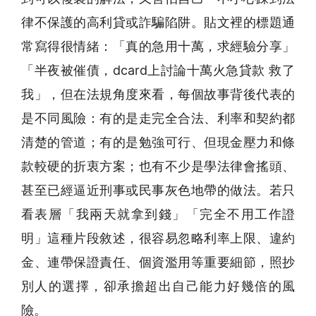
律不保護的高利貸或詐騙陷阱。貼文裡的標題通
常寫得很情緒：「真的急用十萬，求經驗分享」
「半夜被催債，dcard上討論十萬火急貸款 救了
我」，但在法規角度來看，每個故事背後代表的
是不同風險：有的是走完全合法、利率和契約都
清楚的管道；有的是勉強可行、但現金壓力和條
款較硬的折衷方案；也有不少是學法律會搖頭、
甚至已經逼近刑事或民事灰色地帶的做法。若只
看表層「我兩天就拿到錢」「完全不用工作證
明」這種片段敘述，很容易忽略利率上限、違約
金、連帶保證責任、個資濫用等重要細節，照抄
別人的選擇，卻承擔超出自己能力好幾倍的風
險。