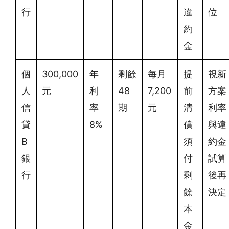
行
違
位
約
金
個
300,000
年
剩餘
每月
提
視新
人
元
利
48
7,200
前
方案
信
率
期
元
清
利率
貸
8%
償
與違
B
須
約金
銀
付
試算
行
剩
後再
餘
決定
本
金