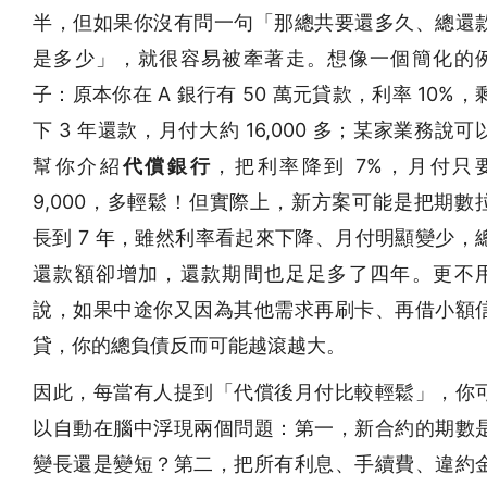
半，但如果你沒有問一句「那總共要還多久、總還
是多少」，就很容易被牽著走。想像一個簡化的
子：原本你在 A 銀行有 50 萬元貸款，利率 10%，
下 3 年還款，月付大約 16,000 多；某家業務說可
幫你介紹
代償銀行
，把利率降到 7%，月付只
9,000，多輕鬆！但實際上，新方案可能是把期數
長到 7 年，雖然利率看起來下降、月付明顯變少，
還款額卻增加，還款期間也足足多了四年。更不
說，如果中途你又因為其他需求再刷卡、再借小額
貸，你的總負債反而可能越滾越大。
因此，每當有人提到「代償後月付比較輕鬆」，你
以自動在腦中浮現兩個問題：第一，新合約的期數
變長還是變短？第二，把所有利息、手續費、違約