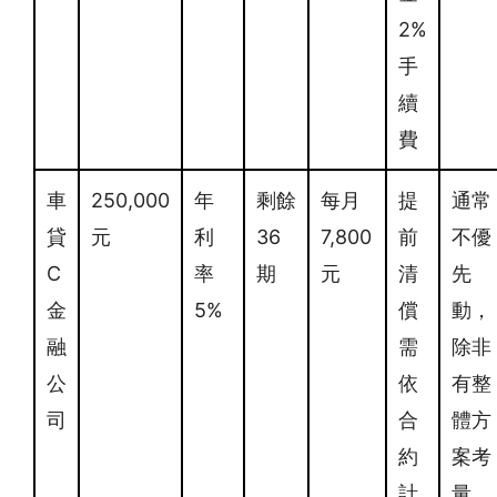
2%
手
續
費
車
250,000
年
剩餘
每月
提
通常
貸
元
利
36
7,800
前
不優
C
率
期
元
清
先
金
5%
償
動，
融
需
除非
公
依
有整
司
合
體方
約
案考
計
量