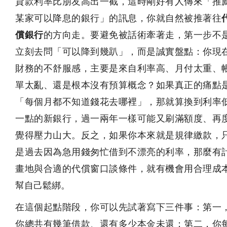
貸款利率比朋友高出一截，這時剛好有人傳來「推
某家可以降息的銀行」的訊息，你就自然被推著往
償銀行
的方向走。要避免被話術牽著走，第一步不
立刻去問「可以降到幾趴」，而是誠實盤點：你現
財務的不舒服感，主要是來自利率高、月付太重、
單太亂、還是根本沒有預算概念？如果真正的痛點
「每個月都不知道錢花去哪裡」，那就算換到利率
一點的新銀行，過一兩年一樣可能又刷滿額度、再
覺得壓力山大。反之，如果你本來就是規律繳款，
是過去因為急用錢匆忙借到不漂亮的利率，那麼有
畫地與合適的代償窗口談條件，就有機會用合理成
幫自己鬆綁。
在這個起點階段，你可以先試著寫下三件事：第一
你總共有幾筆借款、還有多少本金未還；第二，你