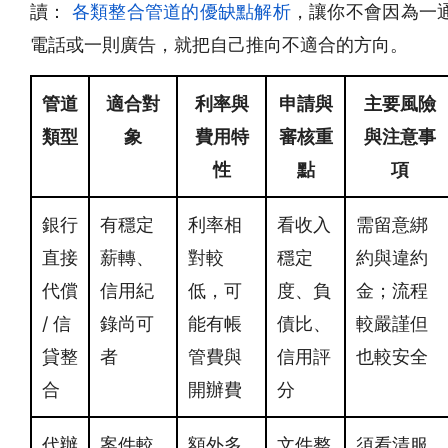
讀：
各類整合管道的優缺點解析
，讓你不會因為一
電話或一則廣告，就把自己推向不適合的方向。
管道
適合對
利率與
申請與
主要風險
類型
象
費用特
審核重
與注意事
性
點
項
銀行
有穩定
利率相
看收入
需留意綁
直接
薪轉、
對較
穩定
約與違約
代償
信用紀
低，可
度、負
金；流程
/ 信
錄尚可
能有帳
債比、
較嚴謹但
貸整
者
管費與
信用評
也較安全
合
開辦費
分
代辦
案件較
額外多
文件整
須看清服