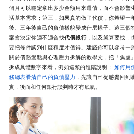
個月可以穩定拿出多少金額用來還債，而不會影響
活基本需求；第三，如果真的做了代償，你希望一
後、三年後自己的負債樣貌變成什麼樣子。這三個
案會決定你適不適合找
代償銀行
，以及就算要找，
要把條件談到什麼程度才值得。建議你可以參考一
關於債務盤點與心理壓力拆解的教學文，把「焦慮
拆成具體數字來看，例如這類的進階說明：
如何用
務總表看清自己的負債壓力
，先讓自己從感覺回到
實，後面和任何銀行談判時才有底氣。