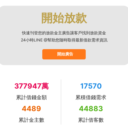
開始放款
快速刊登您的放款金主廣告讓客戶找到放款資金
24小時LINE @幫助您隨時取得最新借款需求資訊
開始廣告
377947萬
17570
累計借錢金額
累積借錢需求
4489
44883
累計金主數
累計借客數