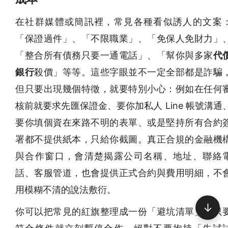
在社群媒體或簡訊裡，常見各種看似誘人的文案
「保證過件」、「不限職業」、「免保人免財力」
「整合所有債務只要一通電話」、「幫你與多家
代
銀行
殺價」等等。這些字眼並不一定全部都是詐騙
但只要出現幾個特徵，就要特別小心：例如在任何
核前就要求先匯保證金、要你加私人 Line 帳號溝通
要你填個資在來路不明的表單、或是堅持所有合約
署都不提供紙本，只給你截圖。真正合規的金融機
與合作窗口，會清楚揭露公司名稱、地址、聯絡
話、客服管道，也會提供正式合約與費用明細，不
用模糊不清的說法敷衍。
↓
你可以把常見的紅旗整理成一份「避坑清單」，只