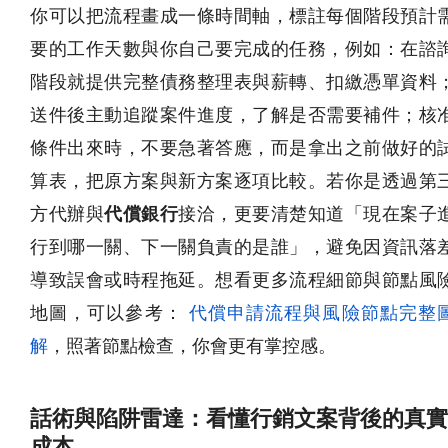
你可以把流程畫成一條時間軸，標註每個階段預計
要的工作天數與你自己要完成的任務，例如：在諮
階段就提供完整債務整理表與薪轉、扣繳憑單資料
送件後主動追蹤案件進度，了解是否需要補件；核
條件出來時，不要急著答應，而是拿出之前做好的
算表，把原方案與新方案逐項比較。若你是透過第
方代辦與
代償銀行
接洽，更要清楚知道「現在案子
行到哪一關、下一關負責的是誰」，避免因資訊落
導致誤會或時程拖延。想看更多流程細節與節點風
地圖，可以參考：
代償申請流程與風險節點完整
解
，照著節點檢查，你會更有掌控感。
話術與陷阱雷達：看懂行銷文案背後的真實
成本