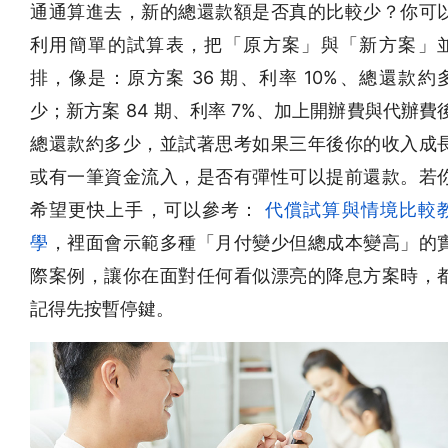
通通算進去，新的總還款額是否真的比較少？你可
利用簡單的試算表，把「原方案」與「新方案」
排，像是：原方案 36 期、利率 10%、總還款約
少；新方案 84 期、利率 7%、加上開辦費與代辦費
總還款約多少，並試著思考如果三年後你的收入成
或有一筆資金流入，是否有彈性可以提前還款。若
希望更快上手，可以參考：
代償試算與情境比較
學
，裡面會示範多種「月付變少但總成本變高」的
際案例，讓你在面對任何看似漂亮的降息方案時，
記得先按暫停鍵。