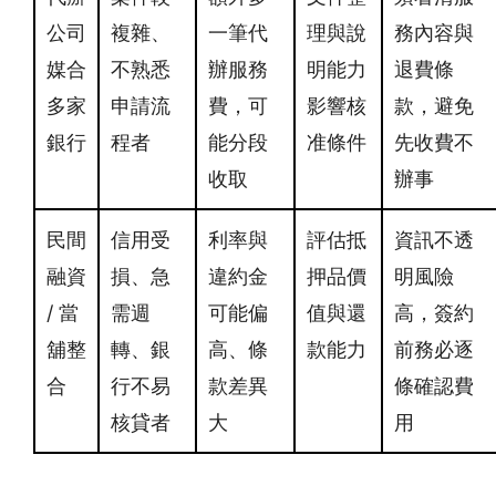
公司
複雜、
一筆代
理與說
務內容與
媒合
不熟悉
辦服務
明能力
退費條
多家
申請流
費，可
影響核
款，避免
銀行
程者
能分段
准條件
先收費不
收取
辦事
民間
信用受
利率與
評估抵
資訊不透
融資
損、急
違約金
押品價
明風險
/ 當
需週
可能偏
值與還
高，簽約
舖整
轉、銀
高、條
款能力
前務必逐
合
行不易
款差異
條確認費
核貸者
大
用