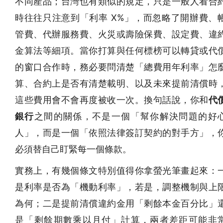
不同產品；台灣也有類似的規定，只是一般人看合
時往往只注意到「利率 X%」，而忽略了開辦費、
管費、代辦服務費、火災或壽險保費、設定費、違
金算法等細項。當你打算與任何標榜可以轉貸或代
的窗口合作時，務必要問清楚「總費用年利率」怎
算、合約上是否有清楚載明、以及未來提前清償時
這些費用會不會再度被收一次。換句話說，你和
代
銀行
之間的關係，不是一個「幫你解決問題的好
人」，而是一個「依照法律簽訂契約的對手方」，
必須替自己盯緊每一個條款。
實務上，有幾個條文特別值得你拿螢光筆畫起來：
是利率是否為「機動利率」，若是，調整機制與上
為何；二是提前清償違約金用「剩餘本金百分比」
是「剩餘期數乘以月付」計算，兩者差距可能非