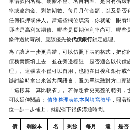
筆借款的名稱、剩餘本金、名目利率、是否有循環
率或違約金、剩餘期數、每月月付金額，以及是否
任何抵押或保人。當這些欄位填滿，你就能一眼看
哪些是高利短期債、哪些是長期但利率尚可、哪些
條件過於苛刻、應該優先被
代償銀行
鎖定處理。
為了讓這一步更具體，可以仿照下表的格式，把你
債務實際填上去，並在旁邊標註「是否適合以代償
理」。這張表不僅可以自用，也能在日後和銀行或
辦討論時拿出來當共同語言，避免單純聽對方口頭
「這樣算一算比較省」。若你想看更完整的範例，
可以延伸閱讀：
債務整理表範本與填寫教學
，照著
位一步一步補上，就能省下很多溝通時間。
債
剩餘本
名
剩餘
每月
違
是否