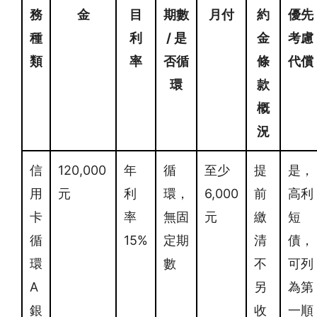
務
金
目
期數
月付
約
優先
種
利
/ 是
金
考慮
類
率
否循
條
代償
環
款
概
況
信
120,000
年
循
至少
提
是，
用
元
利
環，
6,000
前
高利
卡
率
無固
元
繳
短
循
15%
定期
清
債，
環
數
不
可列
A
另
為第
銀
收
一順