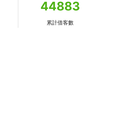
44883
累計借客數