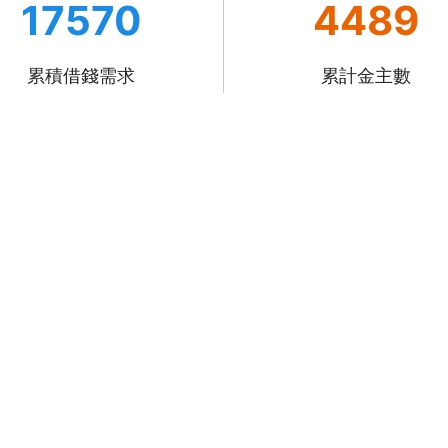
17570
4489
累積借錢需求
累計金主數