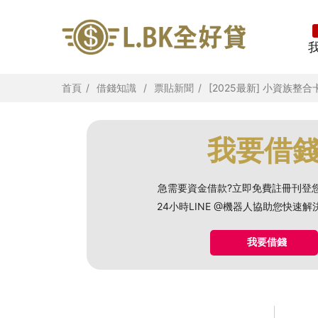
首頁
借錢知識
票貼新聞
[2025最新] 小資族
我要借
急需要資金借款?立即免費註冊刊登
24小時LINE @機器人協助您快速
我要借錢