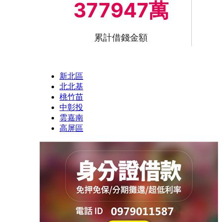
377947萬
累計借錢金額