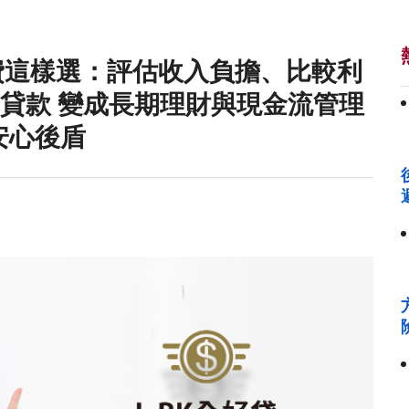
卡費這樣選：評估收入負擔、比較利
用貸款 變成長期理財與現金流管理
安心後盾